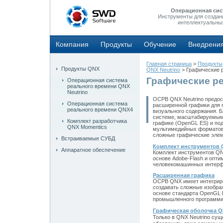
Операционная сис
Инструменты для создан
интеллектуальны
Компания
Продукты
Обучение
Внедрени
Главная страница
>
Продукты
Продукты QNX
QNX Neutrino
> Графические 
Графические р
Операционная система
реального времени QNX
Neutrino
ОСРВ QNX Neutrino предос
Операционная система
расширенной графики для 
реального времени QNX4
визуального содержания. 
системе, масштабируемым 
Комплект разработчика
графике (OpenGL ES) и по
QNX Momentics
мультимедийных форматов,
сложные графические элем
Встраиваемые СУБД
Комплект инструментов Q
Аппаратное обеспечение
Комплект инструментов QNX
основе Adobe-Flash и опт
человекомашинных интерф
Расширенная графика
ОСРВ QNX имеет интегриро
создавать сложные изображ
основе стандарта OpenGL 
промышленного программир
Графическая оболочка Q
Только в QNX Neutrino сущ