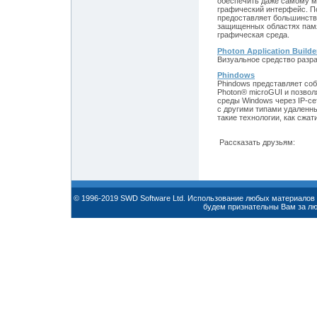
обеспечить даже самому 
графический интерфейс. По
предоставляет большинств
защищенных областях памя
графическая среда.
Photon Application Builde
Визуальное средство разр
Phindows
Phindows представляет со
Photon® microGUI и позвол
среды Windows через IP-се
с другими типами удаленны
такие технологии, как сжа
Рассказать друзьям:
© 1996-2019 SWD Software Ltd. Использование любых материалов 
будем признательны Вам за л