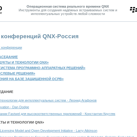
Операционная система реального времени QNX
Инструменты для создания надёжных встраиваемых систем и
интеллектуальных устройств любой сложности
 конференций QNX-Россия
 конференции
АСЕДАНИЕ
ДУКТЫ И ТЕХНОЛОГИИ QNX»
СИСТЕМА ПРОГРАММНО-АППАРАТНЫХ РЕШЕНИЙ»
АСЛЕВЫЕ РЕШЕНИЯ»
ЕНИЯ НА БАЗЕ ЗАЩИЩЕННОЙ ОСРВ»
ЕДАНИЕ
технологии для интеллектуальных систем - Леонид Агафонов
ovation - Dan Dodge
ании Fastwel для высокоответственных приложений - Константин Кругляк
КТЫ И ТЕХНОЛОГИИ QNX»
icensing Model and Open Development Initiative - Larry Atkinson