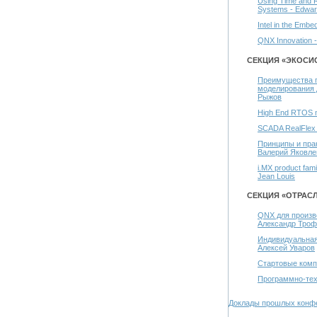
Using Time and R
Systems - Edwar
Intel in the Emb
QNX Innovation 
СЕКЦИЯ «ЭКОСИ
Преимущества пр
моделирования 
Рыжов
High End RTOS m
SCADA RealFlex 
Принципы и пра
Валерий Яковле
i.MX product fami
Jean Louis
СЕКЦИЯ «ОТРАС
QNX для произв
Александр Тро
Индивидуальная
Алексей Уваров
Стартовые комп
Программно-тех
Доклады прошлых конф