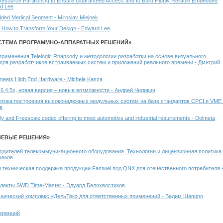
esource Partitioning to Ensure Guaranteed Access and to Build Highly Reliable Embedded
d Lee
edded Medical Segment - Miroslav Mlejnek
- How to Transform Your Design - Edward Lee
СТЕМА ПРОГРАММНО-АППАРАТНЫХ РЕШЕНИЙ»
именения Telelogic Rhapsody и методологии разработки на основе визуального
для разработчиков встраиваемых систем и приложений реального времени - Дмитрий
eets High End Hardware - Michele Kasza
6.4.5x, новая версия – новые возможности - Андрей Чиликин
ктика построения высоконадежных модульных систем на базе стандартов CPCI и VME 
в
ly and Freescale codec offering to meet automotive and industrial requirements - Dolmeta
ЛЕВЫЕ РЕШЕНИЯ»
одителей телекоммуникационного оборудования. Технологии и лицензионная политика 
фимов
 техническая поддержка продукции Fastwel под QNX для отечественного потребителя 
лекты SWD Time-Master - Эдуард Белохвостиков
нический комплекс «ДельТек» для ответственных применений - Вадим Шапиро
еренций