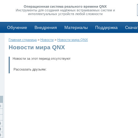
Операционная система реального времени QNX
Инструменты для создания надёжных встраиваемых систем и
интеллектуальных устройств любой сложности
Обучение
Внедрения
Материалы
Поддержка
Скача
Главная страница
>
Новости
>
Новости мира QNX
Новости мира QNX
Новости за этот период отсутствуют
Рассказать друзьям:
с
6
3
0