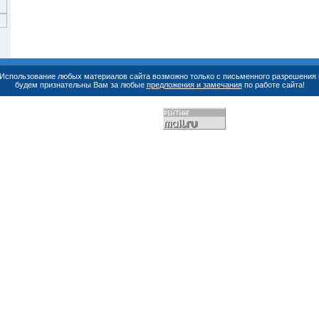
. Использование любых материалов сайта возможно только с письменного разрешения 
будем признательны Вам за любые
предложения и замечания
по работе сайта!