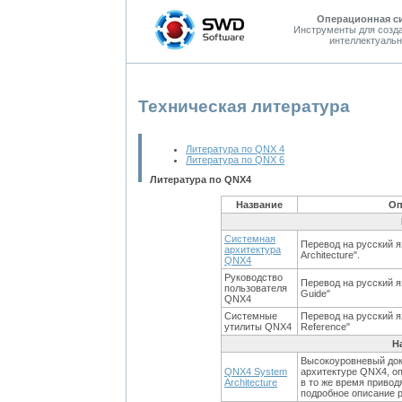
Операционная с
Инструменты для созд
интеллектуальн
Техническая литература
Литература по QNX 4
Литература по QNX 6
Литература по QNX4
Название
Оп
Системная
Перевод на русский я
архитектура
Architecture".
QNX4
Руководство
Перевод на русский я
пользователя
Guide"
QNX4
Системные
Перевод на русский яз
утилиты QNX4
Reference"
Н
Высокоуровневый док
QNX4 System
архитектуре QNX4, о
Architecture
в то же время приво
подробное описание 