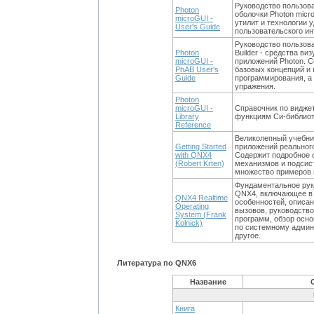
Руководство пользов
Photon
оболочки Photon micr
microGUI -
утилит и технологии 
User's Guide
пользовательского ин
Руководство пользоват
Photon
Builder - средства ви
microGUI -
приложений Photon. 
PhAB User's
базовых концепций и
Guide
программирования, а
упражения.
Photon
microGUI -
Справочник по видже
Library
функциям Си-библиот
Reference
Великолепный учебни
Getting Started
приложений реальног
with QNX4
Содержит подробное 
(Robert Krten)
механизмов и подсис
множество примеров 
Фундаментальное рук
QNX4, включающее в 
QNX4 Realtime
особенностей, описа
Operating
вызовов, руководство
System (Frank
программ, обзор осно
Kolnick)
по системному админ
другое.
Литература по QNX6
Название
Книга