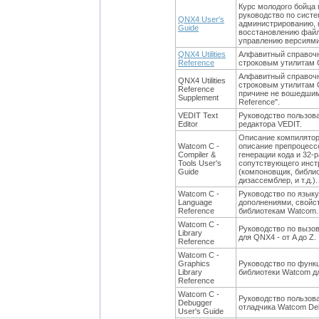
Курс молодого бойца
руководство по сист
QNX4 User's
администрированию, н
Guide
восстановлению файл
управлению версиям
QNX4 Utilities
Алфавитный справочн
Reference
строковым утилитам
Алфавитный справочн
QNX4 Utilities
строковым утилитам Q
Reference
причине не вошедшим в
Supplement
Reference".
VEDIT Text
Руководство пользова
Editor
редактора VEDIT.
Описание компилятор
Watcom C -
описание препроцесс
Compiler &
генерации кода и 32
Tools User's
сопутствующего инст
Guide
(компоновщик, библио
дизассемблер, и т.д.).
Watcom C -
Руководство по язык
Language
дополнениями, свойс
Reference
библиотекам Watcom.
Watcom C -
Руководство по вызо
Library
для QNX4 - от A до Z.
Reference
Watcom C -
Graphics
Руководство по функ
Library
библиотеки Watcom д
Reference
Watcom C -
Руководство пользов
Debugger
отладчика Watcom De
User's Guide