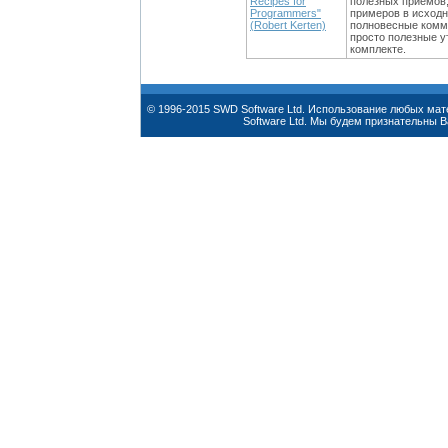
Recipes for
полезных приемов,
Programmers"
примеров в исходн
(Robert Kerten)
полновесные комме
просто полезные 
комплекте.
© 1996-2015 SWD Software Ltd. Использование любых ма
Software Ltd. Мы будем признательны 