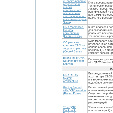
«Проектирование,
Книга предназначе
разработка и
технических руков
анализ
заказом, проектир
программного
верификацией и с
обеспечения
программного обе
систем реального
реального времени
времени» (Сергей
Зыль)
QNX Momentics.
Книга является по
Основы
для разработчико
применения
реального времени
(Сергей Зыль)
технологиями и р
Курс молодого бой
ОС реального
разработчиков вс
времени QNX: от
основе операцион
теории к практике
времени QNX Neutr
(Сергей Зыль)
компакт-диском Q
Введение в QNX
Перевод на русский
Neutrino (Роберт
with QNX/Neutrino 2
Кертен)
Н
Высокоуровневый 
QNX RTOS
архитектуре QNX6
System
и в то же время п
Architecture
подробное описани
Getting Started
Великолепный уче
with QNX Neutrino
приложений реаль
(Robert Krten)
Содержит подробн
механизмов и подс
множество пример
рекомендаций.
"The QNX
"Поваренная книга
Cookbook:
использующих QNX