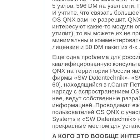
5 узлов, 596 DM на узел сети. П
И учтите, что связать большее
OS QNX вам не разрешит. QNX 
интересуют какие-то модули 
утилит), то вы можете их не 
минимальны и комментировать
лицензия и 50 DM пакет из 4-х
Еще одна проблема для россий
квалифицированную консульт
QNX на территории России яв
фирмы «SW Datentechnik»- «SWD
60], находящийся в г.Санкт-Пе
наряду с аспространением OS
нее, ведут собственные разра
информацией. Проводимая еже
пользователей OS QNX с учас
Systems и «SW Datentechnik» 
прекрасным местом для устано
А КОГО ЭТО ВООБЩЕ ИНТЕ