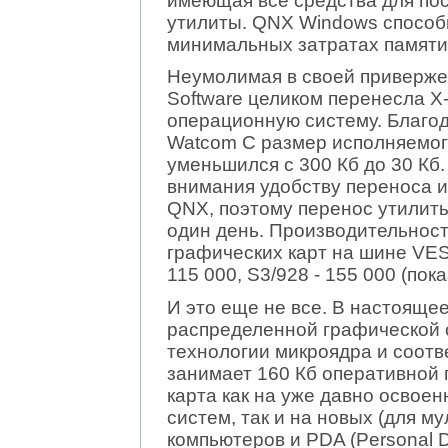
имеющая все средства для по
утилиты. QNX Windows способна
минимальных затратах памяти 
Неумолимая в своей приверже
Software целиком перенесла X
операционную систему. Благо
Watcom C размер исполняемого
уменьшился с 300 Кб до 30 Кб
внимания удобству переноса и
QNX, поэтому перенос утилиты
один день. Производительнос
графических карт на шине VESA
115 000, S3/928 - 155 000 (пок
И это еще не все. В настояще
распределенной графической 
технологии микроядра и соотв
занимает 160 Кб оперативной п
карта как на уже давно освое
систем, так и на новых (для 
компьютеров и PDA (Personal Dig