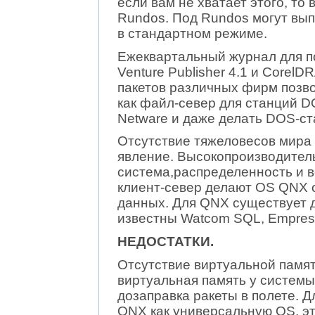
если вам не хватает этого, то
Rundos. Под Rundos могут вы
в стандартном режиме.
Ежеквартальный журнал для п
Venture Publisher 4.1 и Corel
пакетов различных фирм позв
как файл-север для станций D
Netware и даже делать DOS-с
Отсутствие тяжеловесов мира 
явление. Высокопроизводител
система,распределенность и 
клиент-север делают OS QNX 
данных. Для QNX существует д
известны Watcom SQL, Empress
НЕДОСТАТКИ.
Отсутствие виртуальной памят
виртуальная память у систе
дозаправка ракеты в полете. 
QNX как универсальную OS, э