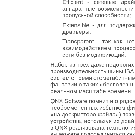
Efficient - сетевые др
аппаратные возможности 
пропускной способности;
Extensible - для поддер
драйверы;
Transparent - так как н
взаимодействием процесс
сети без модификаций.
Набор из трех даже недорогих
производительность шины ISA
систем с тремя стомегабитным
фантазии о таких «бесполезн
реальном масштабе времени.
QNX Software помнит и о рядо
необремененных избытком фин
«на дескрипторе файла») поз
устройства, используя их дра
в QNX реализована технологи
вы можете подсоединиться как