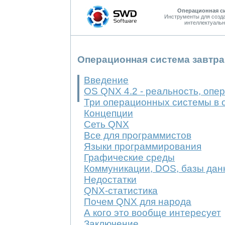
Операционная с
Инструменты для созд
интеллектуальн
Операционная система завтра
Введение
OS QNX 4.2 - реальность, оп
Три операционных системы в 
Концепции
Сеть QNX
Все для программистов
Языки программирования
Графические среды
Коммуникации, DOS, базы дан
Недостатки
QNX-статистика
Почем QNX для народа
А кого это вообще интересует
Заключение