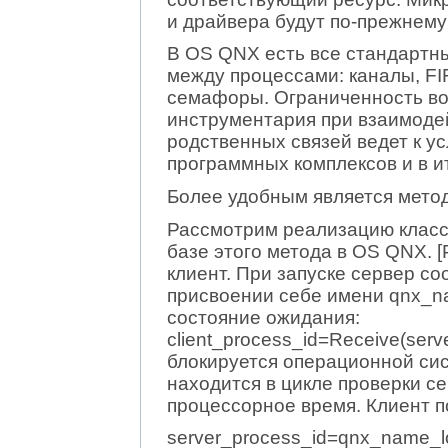
и драйвера будут по-прежнем
В OS QNX есть все стандартн
между процессами: каналы, FI
семафоры. Ограниченность во
инструментария при взаимоде
родственных связей ведет к 
программных комплексов и в ит
Более удобным является мето
Рассмотрим реализацию класс
базе этого метода в OS QNX. [
клиент. При запуске сервер с
присвоении себе имени qnx_nam
состояние ожидания:
client_process_id=Receive(serve
блокируется операционной сист
находится в цикле проверки с
процессорное время. Клиент п
server_process_id=qnx_name_lo