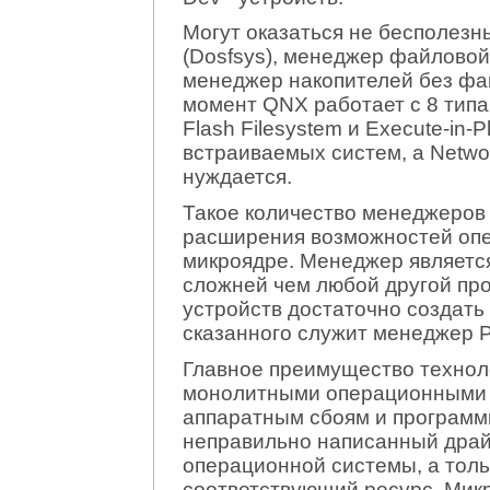
Могут оказаться не бесполез
(Dosfsys), менеджер файловой
менеджер накопителей без фай
момент QNX работает с 8 типа
Flash Filesystem и Execute-in-
встраиваемых систем, а Networ
нуждается.
Такое количество менеджеров 
расширения возможностей опе
микроядре. Менеджер является
сложней чем любой другой про
устройств достаточно создат
сказанного служит менеджер 
Главное преимущество технол
монолитными операционными с
аппаратным сбоям и программ
неправильно написанный драйв
операционной системы, а тол
соответствующий ресурс. Мик