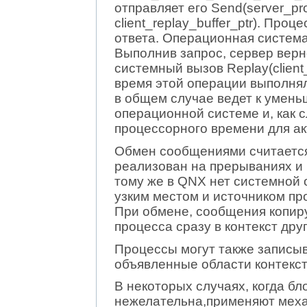
отправляет его Send(server_pro
client_replay_buffer_ptr). Про
ответа. Операционная система
Выполнив запрос, сервер верн
системный вызов Replay(client_p
время этой операции выполняла
в общем случае ведет к умень
операционной системе и, как 
процессорного времени для ак
Обмен сообщениями считаетс
реализован на прерываниях и
тому же в QNX нет системной 
узким местом и источником пр
При обмене, сообщения копиру
процесса сразу в контекст друг
Процессы могут также записы
объявленные области контекст
В некоторых случаях, когда б
нежелательна,применяют механ