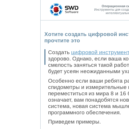
Операционная с
Инструменты для созд
интеллектуальн
Хотите создать цифровой ин
прочтите это
Создать
цифровой инструмент
здорово. Однако, если ваша к
смелость заняться такой работо
будет усеян неожиданными ух
Особенно если ваши ребята р
спидометры и измерительные п
переместиться из мира 8 и 16 
означает, вам понадобятся но
система, новая система мышл
программного обеспечения.
Приведем примеры.