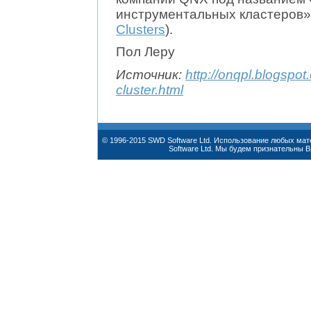
инструментальных кластеров»
Clusters
).
Пол Леру
Источник:
http://onqpl.blogspot
cluster.html
© 1996-2015 SWD Software Ltd. Использование любых ма
Software Ltd. Мы будем признательны 