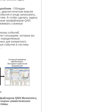
проблем
- Обладая
 диагностическая версия
обытия и когда записывать,
тям. А чтобы сделать задачу
емным профайлером QNX
слеживать сложные
льтры событий,
уют ситуациям, которые вы
е определяемые
ных для конкретного
ные события в систему
.
офайлером QNX Momentics,
 корни семантических
стемы.