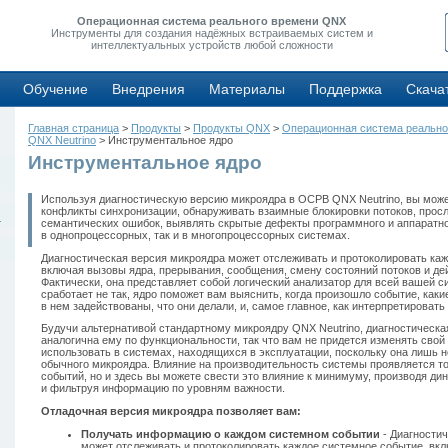
Операционная система реального времени QNX
Инструменты для создания надёжных встраиваемых систем и
интеллектуальных устройств любой сложности
Обучение
Внедрения
Материалы
Поддержка
Скача
Главная страница
>
Продукты
>
Продукты QNX
>
Операционная система реально
QNX Neutrino
> Инструментальное ядро
Инструментальное ядро
Используя диагностическую версию микроядра в ОСРВ QNX Neutrino, вы мож
конфликты синхронизации, обнаруживать взаимные блокировки потоков, прос
4
семантических ошибок, выявлять скрытые дефекты программного и аппаратно
в однопроцессорных, так и в многопроцессорных системах.
Диагностическая версия микроядра может отслеживать и протоколировать ка
включая вызовы ядра, прерывания, сообщения, смену состояний потоков и де
Фактически, она представляет собой логический анализатор для всей вашей с
сработает не так, ядро поможет вам выяснить, когда произошло событие, ка
в нем задействованы, что они делали, и, самое главное, как интерпретировать
Будучи альтернативой стандартному микроядру QNX Neutrino, диагностическа
аналогична ему по функциональности, так что вам не придется изменять свой 
использовать в системах, находящихся в эксплуатации, поскольку она лишь
обычного микроядра. Влияние на производительность системы проявляется то
событий, но и здесь вы можете свести это влияние к минимуму, производя д
и фильтруя информацию по уровням важности.
Отладочная версия микроядра позволяет вам:
Получать информацию о каждом системном событии
- Диагности
может отслеживать и протоколировать каждое системное событие, вк