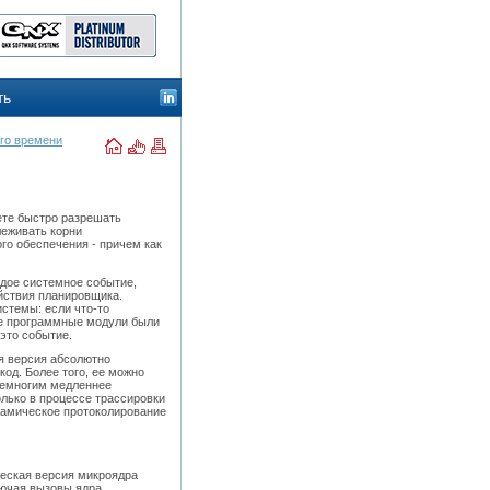
ть
го времени
ете быстро разрешать
леживать корни
го обеспечения - причем как
ждое системное событие,
йствия планировщика.
истемы: если что-то
кие программные модули были
 это событие.
я версия абсолютно
код. Более того, ее можно
 немногим медленнее
лько в процессе трассировки
инамическое протоколирование
ческая версия микроядра
лючая вызовы ядра,