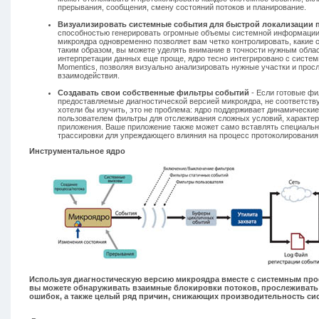
прерывания, сообщения, смену состояний потоков и планирование.
Визуализировать системные события для быстрой локализации 
способностью генерировать огромные объемы системной информации,
микроядра одновременно позволяет вам четко контролировать, какие с
таким образом, вы можете уделять внимание в точности нужным облас
интерпретации данных еще проще, ядро тесно интегрировано с сист
Momentics, позволяя визуально анализировать нужные участки и про
взаимодействия.
Создавать свои собственные фильтры событий
- Если готовые фи
предоставляемые диагностической версией микроядра, не соответств
хотели бы изучить, это не проблема: ядро поддерживает динамически
пользователем фильтры для отслеживания сложных условий, характер
приложения. Ваше приложение также может само вставлять специаль
трассировки для упреждающего влияния на процесс протоколирования
Инструментальное ядро
Используя диагностическую версию микроядра вместе с системным пр
вы можете обнаруживать взаимные блокировки потоков, прослеживать
ошибок, а также целый ряд причин, снижающих производительность си