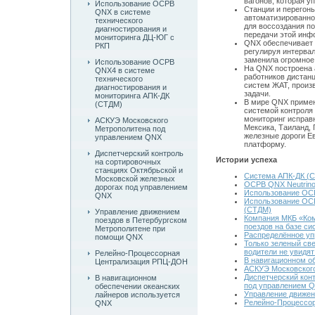
вагонов, которая у
Использование ОСРВ
Станции и перегон
QNX в системе
автоматизированно
технического
для воссоздания по
диагностирования и
передачи этой инф
мониторинга ДЦ-ЮГ с
QNX обеспечивает 
РКП
регулируя интерва
заменила огромное
Использование ОСРВ
На QNX построена 
QNX4 в системе
работников дистан
технического
систем ЖАТ, произ
диагностирования и
задачи.
мониторинга АПК-ДК
В мире QNX примен
(СТДМ)
системой контроля
мониторинг исправн
АСКУЭ Московского
Мексика, Таиланд, 
Метрополитена под
железные дороги Е
управлением QNX
платформу.
Диспетчерский контроль
Истории успеха
на сортировочных
станциях Октябрьской и
Система АПК-ДК (С
Московской железных
ОСРВ QNX Neutrino
дорогах под управлением
Использование ОСР
QNX
Использование ОСР
(СТДМ)
Управление движением
Компания МКБ «Ком
поездов в Петербургском
поездов на базе 
Метрополитене при
Распределённое уп
помощи QNX
Только зеленый св
водители не увидят
Релейно-Процессорная
В навигационном о
Централизация РПЦ-ДОН
АСКУЭ Московског
Диспетчерский кон
В навигационном
под управлением 
обеспечении океанских
Управление движен
лайнеров используется
Релейно-Процессо
QNX