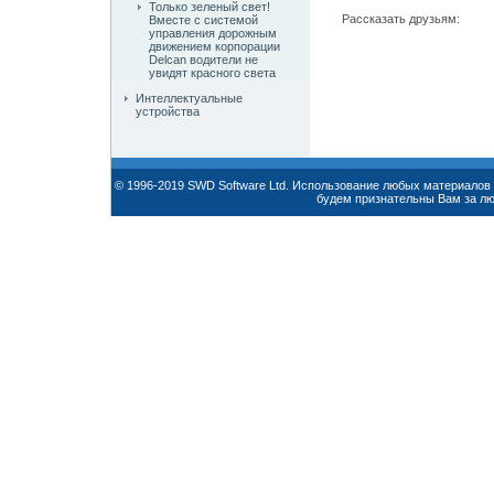
Только зеленый свет!
Рассказать друзьям:
Вместе с системой
управления дорожным
движением корпорации
Delcan водители не
увидят красного света
Интеллектуальные
устройства
© 1996-2019 SWD Software Ltd. Использование любых материалов 
будем признательны Вам за л