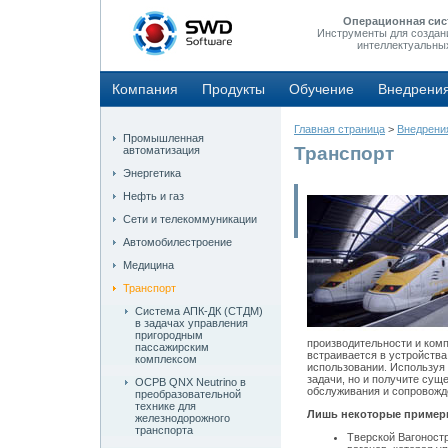
Операционная сис
Инструменты для создан
интеллектуальны
Компания
Продукты
Обучение
Внедрени
Главная страница
>
Внедрени
Промышленная
Транспорт
автоматизация
Энергетика
Нефть и газ
Сети и телекоммуникации
Автомобилестроение
Медицина
Транспорт
Система АПК-ДК (СТДМ)
в задачах управления
пригородным
производительности и комп
пассажирским
встраивается в устройства
комплексом
использовании. Используя
задачи, но и получите сущ
ОСРВ QNX Neutrino в
обслуживания и сопровожд
преобразовательной
технике для
Лишь некоторые примеры
железнодорожного
транспорта
Тверской Вагоност