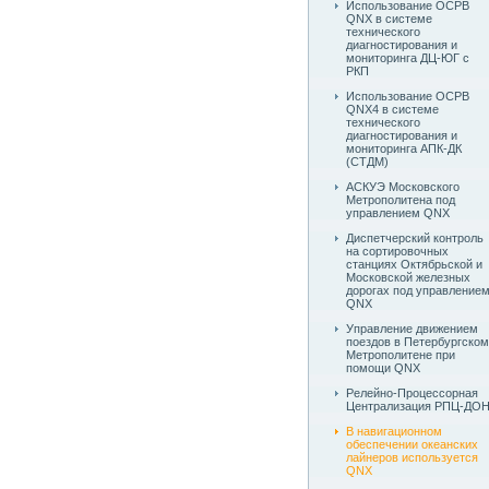
Использование ОСРВ
QNX в системе
технического
диагностирования и
мониторинга ДЦ-ЮГ с
РКП
Использование ОСРВ
QNX4 в системе
технического
диагностирования и
мониторинга АПК-ДК
(СТДМ)
АСКУЭ Московского
Метрополитена под
управлением QNX
Диспетчерский контроль
на сортировочных
станциях Октябрьской и
Московской железных
дорогах под управление
QNX
Управление движением
поездов в Петербургском
Метрополитене при
помощи QNX
Релейно-Процессорная
Централизация РПЦ-ДО
В навигационном
обеспечении океанских
лайнеров используется
QNX