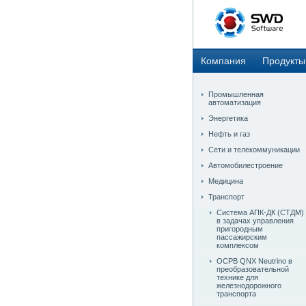
Компания
Продукты
Промышленная
автоматизация
Энергетика
Нефть и газ
Сети и телекоммуникации
Автомобилестроение
Медицина
Транспорт
Система АПК-ДК (СТДМ)
в задачах управления
пригородным
пассажирским
комплексом
ОСРВ QNX Neutrino в
преобразовательной
технике для
железнодорожного
транспорта