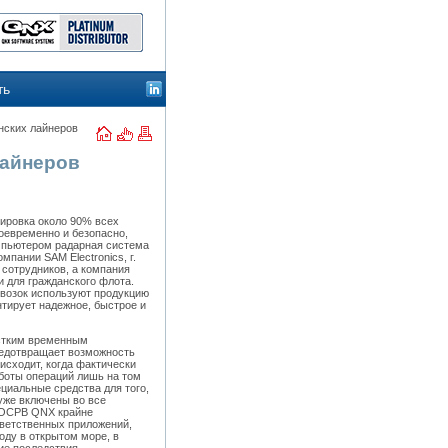
ть
нских лайнеров
лайнеров
тировка около 90% всех
воевременно и безопасно,
мпьютером радарная система
мпании SAM Electronics, г.
 сотрудников, а компания
 для гражданского флота.
евозок используют продукцию
тирует надежное, быстрое и
естким временным
редотвращает возможность
исходит, когда фактически
боты операций лишь на том
ециальные средства для того,
уже включены во все
 ОСРВ QNX крайне
тветственных приложений,
оду в открытом море, в
ие последствия.