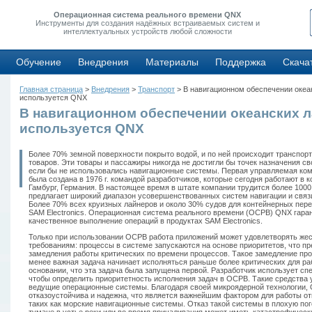
Операционная система реального времени QNX
Инструменты для создания надёжных встраиваемых систем и
интеллектуальных устройств любой сложности
Обучение
Внедрения
Материалы
Поддержка
Скача
Главная страница
>
Внедрения
>
Транспорт
> В навигационном обеспечении океа
используется QNX
В навигационном обеспечении океанских 
используется QNX
Более 70% земной поверхности покрыто водой, и по ней происходит транспор
товаров. Эти товары и пассажиры никогда не достигли бы точек назначения с
если бы не использовались навигационные системы. Первая управляемая ко
была создана в 1976 г. командой разработчиков, которые сегодня работают в ко
Гамбург, Германия. В настоящее время в штате компании трудится более 1000
предлагает широкий диапазон усовершенствованных систем навигации и связи
Более 70% всех круизных лайнеров и около 30% судов для контейнерных пер
SAM Electronics. Операционная система реального времени (ОСРВ) QNX гаран
качественное выполнение операций в продуктах SAM Electronics.
Только при использовании ОСРВ работа приложений может удовлетворять ж
требованиям: процессы в системе запускаются на основе приоритетов, что п
замедления работы критических по времени процессов. Такое замедление про
менее важная задача начинает исполняться раньше более критических для ра
основании, что эта задача была запущена первой. Разработчик использует сп
чтобы определить приоритетность исполнения задач в ОСРВ. Такие средства 
ведущие операционные системы. Благодаря своей микроядерной технологии,
отказоустойчива и надежна, что является важнейшим фактором для работы о
таких как морские навигационные системы. Отказ такой системы в плохую пог
тумане в устье реки или во время причаливания может иметь катастрофическ