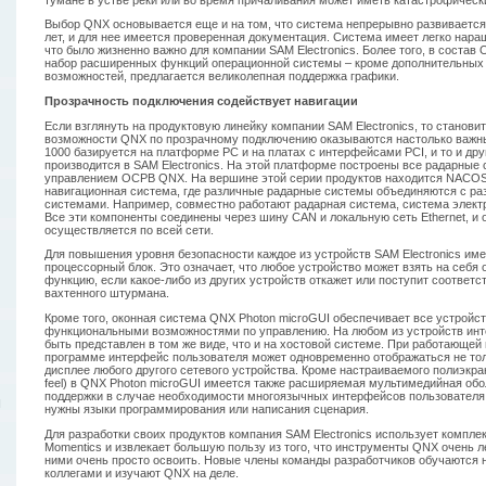
Выбор QNX основывается еще и на том, что система непрерывно развивается 
лет, и для нее имеется проверенная документация. Система имеет легко нара
что было жизненно важно для компании SAM Electronics. Более того, в соста
набор расширенных функций операционной системы – кроме дополнительных
возможностей, предлагается великолепная поддержка графики.
Прозрачность подключения содействует навигации
Если взглянуть на продуктовую линейку компании SAM Electronics, то станови
возможности QNX по прозрачному подключению оказываются настолько важны
1000 базируется на платформе РС и на платах с интерфейсами PCI, и то и дру
производится в SAM Electronics. На этой платформе построены все радарные 
управлением ОСРВ QNX. На вершине этой серии продуктов находится NACOS
навигационная система, где различные радарные системы объединяются с ра
системами. Например, совместно работают радарная система, система электр
Все эти компоненты соединены через шину CAN и локальную сеть Ethernet, 
осуществляется по всей сети.
Для повышения уровня безопасности каждое из устройств SAM Electronics им
процессорный блок. Это означает, что любое устройство может взять на себ
функцию, если какое-либо из других устройств откажет или поступит соответ
м
вахтенного штурмана.
Кроме того, оконная система QNX Photon microGUI обеспечивает все устройс
функциональными возможностями по управлению. На любом из устройств ин
быть представлен в том же виде, что и на хостовой системе. При работающей
программе интерфейс пользователя может одновременно отображаться не толь
дисплее любого другого сетевого устройства. Кроме настраиваемого полиэкра
feel) в QNX Photon microGUI имеется также расширяемая мультимедийная обо
поддержки в случае необходимости многоязычных интерфейсов пользователя.
Н
нужны языки программирования или написания сценария.
Для разработки своих продуктов компания SAM Electronics использует компле
Momentics и извлекает большую пользу из того, что инструменты QNX очень ле
ними очень просто освоить. Новые члены команды разработчиков обучаются 
коллегами и изучают QNX на деле.