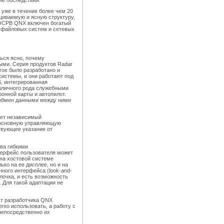
уже в течение более чем 20
щиваемую и ясную структуру,
в ОСРВ QNX включен богатый
 файловых систем и сетевых
ться ясно, почему
ми. Серия продуктов Radar
гое было разработано и
системы, и они работают под
, интегрированная
зличного рода служебными
онной карты и автопилот.
и обмен данными между ними
еет независимый
я основную управляющую
ствующее указание от
тва гибкими
терфейс пользователя может
 на хостовой системе
ко на ее дисплее, но и на
нного интерфейса (look-and-
лочка, и есть возможность
 Для такой адаптации не
кт разработчика QNX
гко использовать, а работу с
непосредственно их