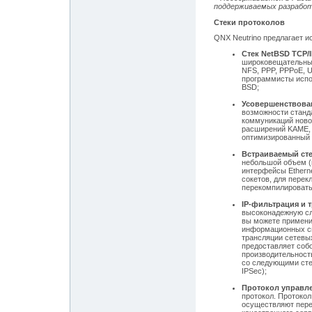
поддерживаемых разработ
Стеки протоколов
QNX Neutrino предлагает и
Стек NetBSD TCP/
широковещательные
NFS, PPP, PPPoE, U
программисты испо
BSD;
Усовершенствован
возможности станд
коммуникаций новог
расширений KAME, 
оптимизированный 
Встраиваемый сте
небольшой объем (м
интерфейсы Ethern
сокетов, для пере
перекомпилировать
IP-фильтрация и 
высоконадежную сл
вы можете примени
информационных си
трансляции сетевых
предоставляет соб
производительност
со следующими стека
IPSec);
Протокол управле
протокол. Протокол
осуществляют пере