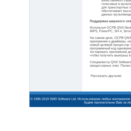
качественного серв
голосовые и мульт
для транспортных 
обеспечивает высо
данных мультимеди
Поддержка широкого спе
Используя ОСРВ QNX Neutr
MIPS, PowerPC, SH-4, Stron
На самом деле, ОСРВ QNX 
приложения и драйверы, не
новый целевой процессор ч
программный код одновреме
тестировать приложения до 
чтобы получить выигрыш в
Специалисты QNX Software
процессорных плат. Посмо
Рассказать друзьям:
© 1996-2019 SWD Software Ltd. Использование любых материалов 
будем признательны Вам за л