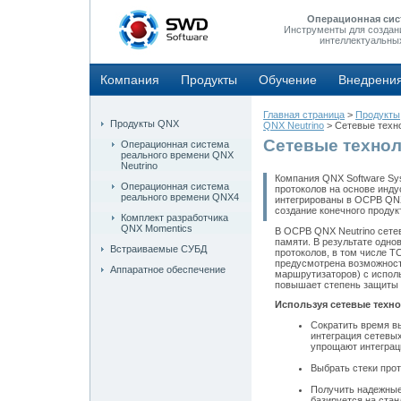
Операционная сис
Инструменты для создан
интеллектуальны
Компания
Продукты
Обучение
Внедрени
Главная страница
>
Продукты
Продукты QNX
QNX Neutrino
> Сетевые техн
Сетевые техно
Операционная система
реального времени QNX
Neutrino
Компания QNX Software Sy
Операционная система
протоколов на основе инду
реального времени QNX4
интегрированы в ОСРВ QNX 
создание конечного продук
Комплект разработчика
QNX Momentics
В ОСРВ QNX Neutrino сете
памяти. В результате одн
Встраиваемые СУБД
протоколов, в том числе T
предусмотрена возможност
Аппаратное обеспечение
маршрутизаторов) с исполь
повышает степень защиты 
Используя сетевые техно
Сократить время в
интеграция сетевы
упрощают интеграц
Выбрать стеки прот
Получить надежные
базируется на ста