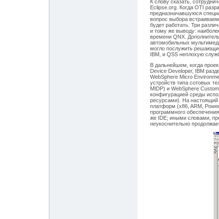
К слову сказать, сотрудни
Eclipse.org. Когда OTI раз
предназначавшуюся специа
вопрос выбора встраиваем
будет работать. Три разл
и тому же выводу: наибол
времени QNX. Дополнитель
автомобильных мультимеди
могло послужить решающим
IBM, и QSS неплохую служб
В дальнейшем, когда проект
Device Developer, IBM раз
WebSphere Micro Environm
устройств типа сотовых т
MIDP) и WebSphere Custom 
конфигурацией среды испо
ресурсами). На настоящий
платформ (x86, ARM, Power
программного обеспечения д
же IDE; иными словами, пр
неукоснительно продолжает