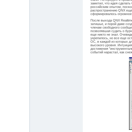
заметил, что идея сделат
российским опытом, поскол
распространению QNX еще з
сформировалось огромное с
После выхода QNX Realtime
затишье, и порой даже соз
членам свободного сообще
позволявшая судить о бурн
еще никто не знал. Очевид
укрепилось, но все еще ос
ОС, в каждой из которых 
высокого уровня. Интуици
достижения "инструменталь
событий нарастал, как сне