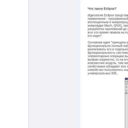
Что такое Eclipse?
Идеология Eclipse предста
применения - программный
воплощенным в микропроце
микроядре Mach, QNX), прик
разработка приложений до 
все это время лежала на по
кто ищет".
Основная идея "принципа 
функционально полный набо
реализовать его в отдельн
функциональность системы
элементарные операции вы
выбран корректно, то на е
компактнее модуль, тем ме
свойствами обладают все с
семейство пополнилось еще
универсальных IDE.