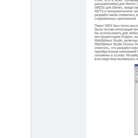
PDM, SEU и SDA), VisualAge
расширениями для iSeries 
(WDS) для iSeries, предст
ADTS и неограниченное чис
разработчиков появились 
современных приложений.
Пакет WDS был тепло восп
была тесная интеграция м
бы использовать для любых
инструментария Eclipse, н
WebSphere Studio, включая
WebSphere Studio Device De
отметить, что разработчиком
приобретенная компанией I
заложены в основу VisualAg
впоследствии вылившись в 