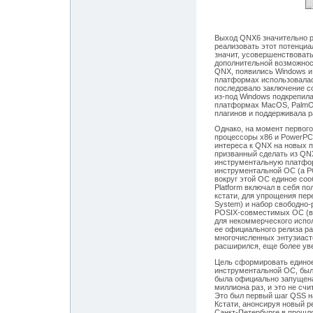
Выход QNX6 значительно р
реализовать этот потенциа
значит, усовершенствоват
дополнительной возможнос
QNX, появились Windows и 
платформах использовалас
последовало заключение с
из-под Windows подкрепил
платформах MacOS, PalmOS
плагинов и поддерживала 
Однако, на момент первого
процессоры x86 и PowerPC
интереса к QNX на новых п
призванный сделать из QN
инструментальную платфор
инструментальной ОС (а P
вокруг этой ОС единое со
Platform включал в себя п
кстати, для упрощения пе
System) и набор свободно-
POSIX-совместимых ОС (в о
для некоммерческого испол
ее официального релиза р
многочисленных энтузиаст
расширился, еще более ув
Цель сформировать единое
инструментальной ОС, была
была официально запущена,
миллиона раз, и это не сч
Это был первый шаг QSS н
Кстати, анонсируя новый р
Санкт-Петербурге в прошл