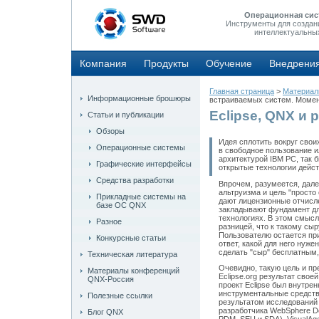
Операционная сис
Инструменты для создан
интеллектуальны
Компания
Продукты
Обучение
Внедрени
Главная страница
>
Материа
Информационные брошюры
встраиваемых систем. Момен
Eclipse, QNX и
Статьи и публикации
Обзоры
Идея сплотить вокруг свои
Операционные системы
в свободное пользование и
архитектурой IBM PC, так б
Графические интерфейсы
открытые технологии дейс
Средства разработки
Впрочем, разумеется, дале
альтруизма и цель "просто
Прикладные системы на
дают лицензионные отчисле
базе ОС QNX
закладывают фундамент дл
технологиях. В этом смысл
Разное
разницей, что к такому сы
Пользователю остается при
Конкурсные статьи
ответ, какой для него нуже
сделать "сыр" бесплатным,
Техническая литература
Очевидно, такую цель и пр
Материалы конференций
Eclipse.org результат сво
QNX-Россия
проект Eclipse был внутре
инструментальные средств
Полезные ссылки
результатом исследований 
разработчика WebSphere D
Блог QNX