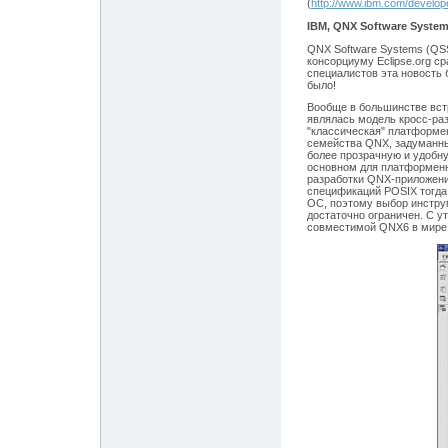
(
http://www.ibm.com/developer
IBM, QNX Software System
QNX Software Systems (QS
консорциуму Eclipse.org с
специалистов эта новость 
было!
Вообще в большинстве вст
являлась модель кросс-ра
"классическая" платформен
семейства QNX, задуманны
более прозрачную и удобну
основном для платформенн
разработки QNX-приложени
спецификаций POSIX тогда 
ОС, поэтому выбор инстру
достаточно ограничен. С 
совместимой QNX6 в мире 