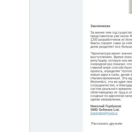
Заключение
За менее чем год существо
представители уже около 4
1200 разработчиков из бо
Факты говорят сами за себя
днем разделяет все больше
"Архитектура имеет значен
выступлениях. Время показ
репутацию, которую она им
очередной раз показал, чт
главной мере способствую
проекта, определяя "потоло
новые идеи и силы, делая 
сбалансированным. Эта иде
Momentics; эта же идея леж
сотрудничестве, и благода
систем реального времени
облегчающему их труд и о
сходные по идеологии начи
одном направлении.
Николай Горбунов
SWD Software Ltd.
marketing@swd.ru
Рассказать друзьям: