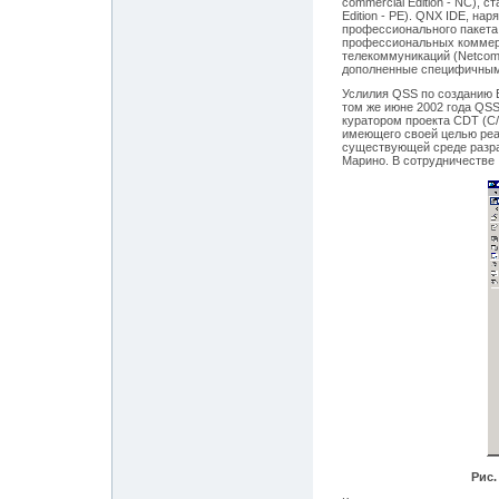
commercial Edition - NC), с
Edition - PE). QNX IDE, на
профессионального пакета
профессиональных коммерч
телекоммуникаций (Netcom E
дополненные специфичным
Услилия QSS по созданию E
том же июне 2002 года QSS
куратором проекта CDT (C/
имеющего своей целью реал
существующей среде разра
Марино. В сотрудничестве 
Рис. 