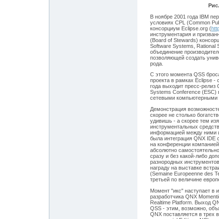
Рис.
В ноябре 2001 года IBM пе
условиях CPL (Common Publ
консорциум Eclipse.org (
htt
инструментария и призван
(Board of Stewards) консо
Software Systems, Rational
объединение производителе
позволяющей создать уни
рода.
С этого момента QSS брос
проекта в рамках Eclipse 
года выходит пресс-релиз
Systems Conference (ESC) 
сетевыми компьютерными 
Демонстрация возможносте
скорее не столько богатст
удивишь - а скорее тем из
инструментальных средств
информацией между ними и
была интеграция QNX IDE с
на конференции компанией 
абсолютно самостоятельно
сразу и без какой-либо до
разнородных инструментов
награду на выставке встр
(Semaine Europeenne des Te
третьей по величине евро
Момент "икс" наступает в 
разработчика QNX Momenti
Realtime Platform. Выход 
QSS - этим, возможно, объ
QNX поставляется в трех в