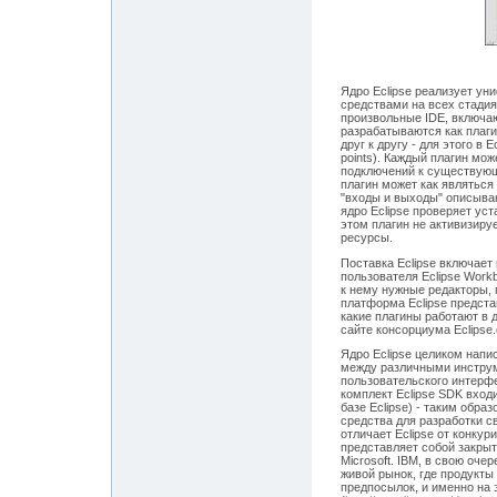
Ядро Eclipse реализует у
средствами на всех стадия
произвольные IDE, включа
разрабатываются как плаги
друг к другу - для этого в
points). Каждый плагин мо
подключений к существующ
плагин может как являться
"входы и выходы" описыва
ядро Eclipse проверяет у
этом плагин не активизиру
ресурсы.
Поставка Eclipse включает
пользователя Eclipse Work
к нему нужные редакторы, 
платформа Eclipse представ
какие плагины работают в 
сайте консорциума Eclipse.
Ядро Eclipse целиком напи
между различными инстру
пользовательского интерфе
комплект Eclipse SDK вход
базе Eclipse) - таким обр
средства для разработки с
отличает Eclipse от конкур
представляет собой закры
Microsoft. IBM, в свою оче
живой рынок, где продукты
предпосылок, и именно на 