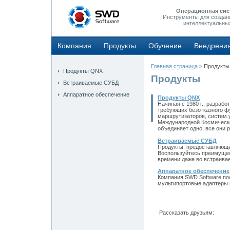
Операционная сис
Инструменты для создан
интеллектуальны
Компания
Продукты
Обучение
Внедрени
Главная страница
> Продукты
Продукты QNX
Продукты
Встраиваемые СУБД
Аппаратное обеспечение
Продукты QNX
Начиная с 1980 г., разраб
требующих безотказного ф
маршрутизаторов, систем 
Международной Космическо
объединяет одно: все они р
Встраиваемые СУБД
Продукты, предоставляющи
Воспользуйтесь преимущес
времени даже во встраива
Аппаратное обеспечение
Компания SWD Software по
мультипортовые адаптеры 
Рассказать друзьям: