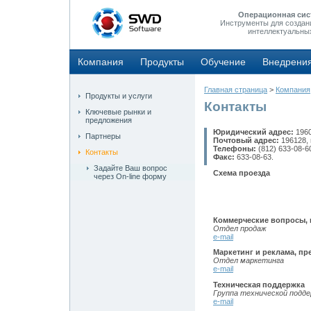
Операционная сис
Инструменты для создан
интеллектуальны
Компания
Продукты
Обучение
Внедрени
Главная страница
>
Компания
Продукты и услуги
Контакты
Ключевые рынки и
предложения
Юридический адрес:
1960
Партнеры
Почтовый адрес:
196128, 
Телефоны:
(812) 633-08-60
Контакты
Факс:
633-08-63.
Задайте Ваш вопрос
Схема проезда
через On-line форму
Коммерческие вопросы, 
Отдел продаж
e-mail
Маркетинг и реклама, пр
Отдел маркетинга
e-mail
Техническая поддержка
Группа технической подд
e-mail