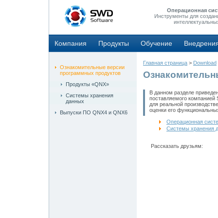
Операционная сис
Инструменты для создан
интеллектуальны
Компания
Продукты
Обучение
Внедрени
Главная страница
>
Download
Ознакомительные версии
Ознакомительн
программных продуктов
Продукты «QNX»
В данном разделе приведе
Системы хранения
поставляемого компанией 
данных
для реальной производстве
оценки его функциональны
Выпуски ПО QNX4 и QNX6
Операционная сист
Системы хранения 
Рассказать друзьям: