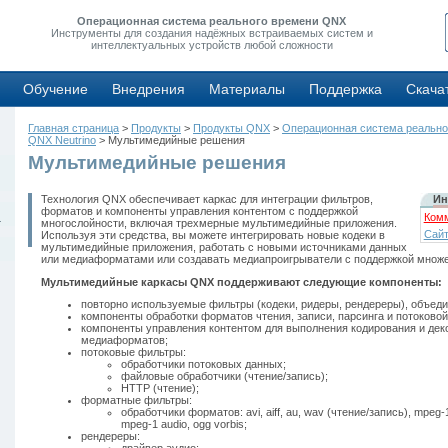
Операционная система реального времени QNX
Инструменты для создания надёжных встраиваемых систем и
интеллектуальных устройств любой сложности
Обучение
Внедрения
Материалы
Поддержка
Скача
Главная страница
>
Продукты
>
Продукты QNX
>
Операционная система реально
QNX Neutrino
> Мультимедийные решения
Мультимедийные решения
Технология QNX обеспечивает каркас для интеграции фильтров,
Ин
форматов и компоненты управления контентом с поддержкой
Комм
4
многослойности, включая трехмерные мультимедийные приложения.
Сайт
Используя эти средства, вы можете интегрировать новые кодеки в
мультимедийные приложения, работать с новыми источниками данных
или медиаформатами или создавать медиапроигрыватели с поддержкой множ
Мультимедийные каркасы QNX поддерживают следующие компоненты:
повторно используемые фильтры (кодеки, ридеры, рендереры), объеди
компоненты обработки форматов чтения, записи, парсинга и потоковой
компоненты управления контентом для выполнения кодирования и де
медиаформатов;
потоковые фильтры:
обработчики потоковых данных;
файловые обработчики (чтение/запись);
HTTP (чтение);
форматные фильтры:
обработчики форматов: avi, aiff, au, wav (чтение/запись), mpeg-
mpeg-1 audio, ogg vorbis;
рендереры: