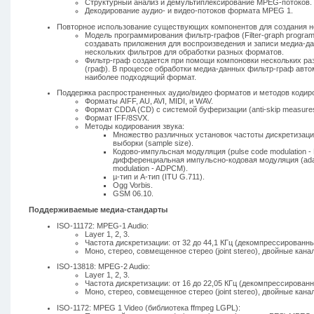
Структурный анализ и демультиплексирование MPEG-потоков.
Декодирование аудио- и видео-потоков формата MPEG 1.
Повторное использование существующих компонентов для создания 
Модель программирования фильтр-графов (Filter-graph program
создавать приложения для воспроизведения и записи медиа-д
нескольких фильтров для обработки разных форматов.
Фильтр-граф создается при помощи компоновки нескольких ра
(граф). В процессе обработки медиа-данных фильтр-граф авт
наиболее подходящий формат.
Поддержка распространенных аудио/видео форматов и методов кодиро
Форматы AIFF, AU, AVI, MIDI, и WAV.
Формат CDDA (CD) с системой буферизации (anti-skip measures
Формат IFF/8SVX.
Методы кодирования звука:
Множество различных установок частоты дискретизации
выборки (sample size).
Кодово-импульсная модуляция (pulse code modulation -
дифференциальная импульсно-кодовая модуляция (adaptiv
modulation - ADPCM).
µ-тип и A-тип (ITU G.711).
Ogg Vorbis.
GSM 06.10.
Поддерживаемые медиа-стандарты
ISO-11172: MPEG-1 Audio:
Layer 1, 2, 3.
Частота дискретизации: от 32 до 44,1 КГц (декомпрессированн
Моно, стерео, совмещенное стерео (joint stereo), двойные кана
ISO-13818: MPEG-2 Audio:
Layer 1, 2, 3.
Частота дискретизации: от 16 до 22,05 КГц (декомпрессирован
Моно, стерео, совмещенное стерео (joint stereo), двойные кана
ISO-1172: MPEG 1 Video (библиотека ffmpeg LGPL):