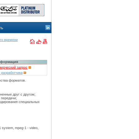
ть
го времени
формация
ерческий запрос
 разработчика
ества форматов.
ненные друг с другом;
 передачи;
кодирования специальных
1 system, mpeg-1 - video,