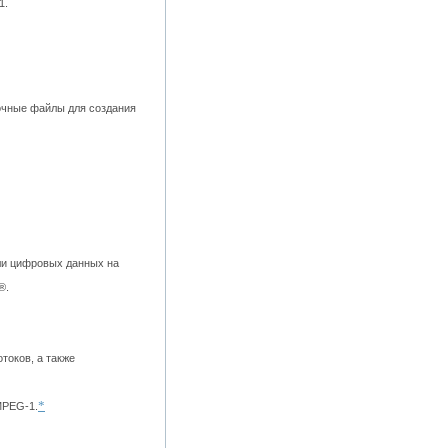
1.
очные файлы для создания
ли цифровых данных на
®.
токов, а также
*
MPEG-1.