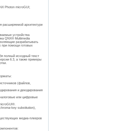
X Photon microGUI;
я расширяемой архитектуре
иваемые устройства
ка QNX® Multimedia
озволяющие разрабатывать
х при помощи готовых
бя полный исходный текст
рсии 6.3, а также примеры
отки.
орматы:
источников (файлов,
одирования и декодирования
аналоговые или цифровые
microGUI®.
roma-key substitution),
уществующих медиа-плееров
омпонентов: