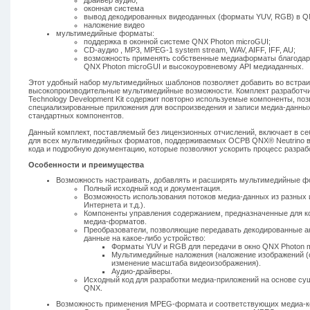
драйвер аудио;
оконная система
вывод декодированных видеоданных (форматы YUV, RGB) в QN
наложение видео
мультимедийные форматы:
поддержка в оконной системе QNX Photon microGUI;
CD-аудио , MP3, MPEG-1 system stream, WAV, AIFF, IFF, AU;
возможность применять собственные медиаформаты благодар
QNX Photon microGUI и высокоуровневому API медиаданных.
Этот удобный набор мультимедийных шаблонов позволяет добавить во встра
высокопроизводительные мультимедийные возможности. Комплект разработчи
Technology Development Kit содержит повторно используемые компоненты, п
специализированные приложения для воспроизведения и записи медиа-данны
стандартных компонентов.
Данный комплект, поставляемый без лицензионных отчислений, включает в се
для всех мультимедийных форматов, поддерживаемых ОСРВ QNX® Neutrino ве
кода и подробную документацию, которые позволяют ускорить процесс разраб
Особенности и преимущества
Возможность настраивать, добавлять и расширять мультимедийные ф
Полный исходный код и документация.
Возможность использования потоков медиа-данных из разных 
Интернета и т.д.).
Компоненты управления содержанием, предназначенные для к
медиа-форматов.
Преобразователи, позволяющие передавать декодированные 
данные на какое-либо устройство:
Форматы YUV и RGB для передачи в окно QNX Photon 
Мультимедийные наложения (наложение изображений (ch
изменение масштаба видеоизображения).
Аудио-драйверы.
Исходный код для разработки медиа-приложений на основе с
QNX.
Возможность применения MPEG-формата и соответствующих медиа-к