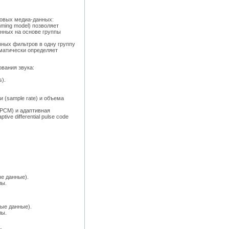
новых медиа-данных:
ming model) позволяет
анных на основе группы
зных фильтров в одну группу
оматически определяет
вания звука:
).
 (sample rate) и объема
 PCM) и адаптивная
e differential pulse code
ые данные).
лы.
ные данные).
лы.