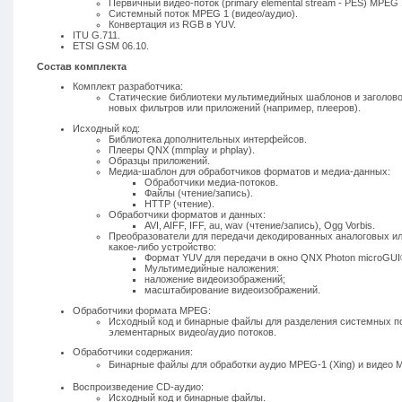
Первичный
видео-поток (primary elemental stream - PES) MPEG 
Системный поток MPEG 1 (видео/аудио).
Конвертация из RGB в YUV.
ITU G.711.
ETSI GSM 06.10.
Состав комплекта
Комплект разработчика:
Статические библиотеки мультимедийных шаблонов и заголов
новых фильтров или приложений (например, плееров).
Исходный код:
Библиотека дополнительных интерфейсов.
Плееры QNX (mmplay и phplay).
Образцы приложений.
Медиа-шаблон для обработчиков форматов и медиа-данных:
Обработчики медиа-потоков.
Файлы (чтение/запись).
HTTP (чтение).
Обработчики форматов и данных:
AVI, AIFF, IFF, au, wav (чтение/запись), Ogg Vorbis.
Преобразователи для передачи декодированных аналоговых и
какое-либо устройство:
Формат YUV для передачи в окно QNX Photon microGUI
Мультимедийные наложения:
наложение видеоизображений;
масштабирование видеоизображений.
Обработчики формата MPEG:
Исходный код и бинарные файлы для разделения системных по
элементарных видео/аудио потоков.
Обработчики содержания:
Бинарные файлы для обработки аудио MPEG-1 (Xing) и видео 
Воспроизведение CD-аудио:
Исходный код и бинарные файлы.