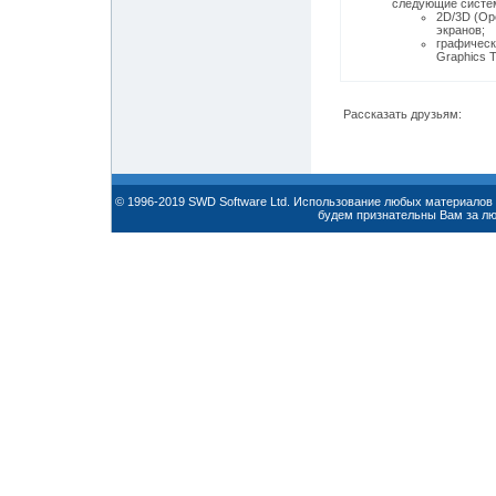
следующие систе
2D/3D (Op
экранов;
графическ
Graphics 
Рассказать друзьям:
© 1996-2019 SWD Software Ltd. Использование любых материалов 
будем признательны Вам за л