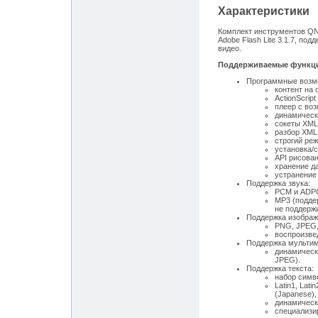
Характеристики
Комплект инструментов QN
Adobe Flash Lite 3.1.7, п
видео.
Поддерживаемые функц
Программные возм
контент на 
ActionScript
плеер с во
динамическ
сокеты XML
разбор XML
строгий реж
установка/с
API рисова
хранение д
устранение
Поддержка звука:
PCM и ADP
MP3 (подде
не поддерж
Поддержка изображ
PNG, JPEG,
воспроизвед
Поддержка мультим
динамическ
JPEG).
Поддержка текста:
набор симв
Latin1, Lati
(Japanese)
динамическ
специализи