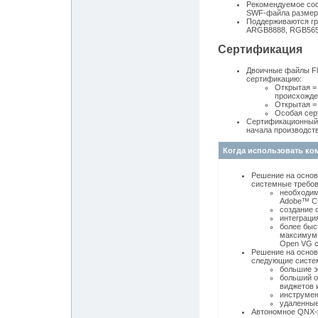
Рекомендуемое соот
SWF-файла размеро
Поддерживаются гр
ARGB8888, RGB565,
Сертификация
Двоичные файлы Fla
сертификацию:
Открытая =
происхожде
Открытая = 
Особая сер
Сертификационный 
начала производств
Когда использовать ком
Решение на основ
системные требов
необходим
Adobe™ Cre
создание 
интеграция
более быс
максимум 
Open VG с
Решение на основ
следующие систе
большие э
больший о
виджетов 
инструмен
удаленные
Автономное QNX-р