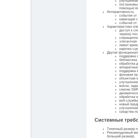
улучшенная 
построковый
помощью вн
Интерактивность:
события от
навигация 
события от
Характеристики плее
доступ к с
экрана) по
сокращенны
элегантная 
лимит врем
нарезка сце
Другие функционал
поддержка о
библиотека 
обработка 
аппаратные
поддержка 
фоновая пр
объектная 
улучшенная
маски, зад
сжатие SWF
динамическ
обработка и
веб-службы
новый пред
улучшенная
средства п
Системные треб
Типичный размер пл
Рекомендуемый мин
больший размер).