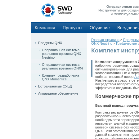
Операционная сис
Инструменты для создан
интеллектуальны
Компания
Продукты
Обучение
Внедрени
Главная страница
>
Продукты
Продукты QNX
QNX Neutrino
>
Графические 
Комплект инстр
Операционная система
реального времени QNX
Neutrino
Комплект инструментов Q
Операционная система
набор инструментов, созда
реального времени QNX4
оптимизированных для раз
человекомашинных интерфе
Комплект разработчика
себя автономный плеер
Ado
QNX Momentics
Flash-видео и средств се
посредством аппаратного у
Встраиваемые СУБД
эффективно создавать бы
Аппаратное обеспечение
Коммерческие п
Быстрый вывод продукт
Комплект инструментов QNX
разработчиков и легко про
необходимости перекодиров
инструментальной машине 
целевой системе без необ
QNX Flash эффективно раб
данный комплект инструмен
отказоустойчивости систе