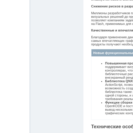
Снижение рисков в разр
Миллионы разработчиков пр
визуальных решений до про
позволяет компаниям задей
на Flash, применимых для 
Качественные и впечатл
Благодаря применению дан
самых впечатляющих граф
продукты получают необхо
Новые функциональны
Повышенная про
поддерживает виз
контроллерах, чт
библиотечные рас
внеэкранный ренд
Библиотека QNX 
ActionScript, поз
возможность созд
библиотека также 
одной стороны, и
требования реаль
Функции сборки
OpenKODE и пост
вывод нескольких
графических конт
Технические осо