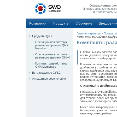
Операционная сис
Инструменты для создан
интеллектуальны
Компания
Продукты
Обучение
Внедрени
Главная страница
>
Продукты
Продукты QNX
Комплекты разработки драйв
Комплекты разр
Операционная система
реального времени QNX
Neutrino
С помощью комплектов раз
Операционная система
нестандартного оборудован
реального времени QNX4
символьных и usb-устройс
Комплект разработчика
Комплекты содержат готов
QNX Momentics
драйверов устройств, а т
каркас драйверов реализуе
Встраиваемые СУБД
вам остаётся сосредоточи
вашем устройстве. Даже ес
Аппаратное обеспечение
которого не существует DD
Отлаживайте драйверы в
Поскольку в QNX драйверы
оптимизировать при помощ
для отладки обычных прило
это может застопорить раб
Более того, микроядерная 
без перезагрузки системы 
перезапустите драйвер.