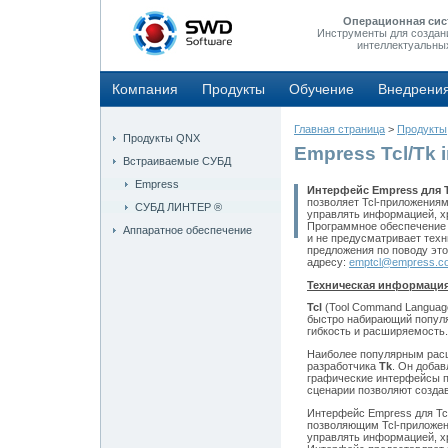
Операционная сис
Инструменты для создан
интеллектуальны
Компания
Продукты
Обучение
Внедрени
Главная страница
>
Продукты
Продукты QNX
Empress Tcl/Tk i
Встраиваемые СУБД
Empress
Интерфейс Empress для T
позволяет Tcl-приложения
СУБД ЛИНТЕР ®
управлять информацией, х
Программное обеспечение 
Аппаратное обеспечение
и не предусматривает техн
предложения по поводу это
адресу:
emptcl@empress.c
Техническая информаци
Tcl
(Tool Command Language
быстро набирающий популя
гибкость и расширяемость.
Наиболее популярным расш
разработчика
Tk
. Он доба
графические интерфейсы по
сценарии позволяют создав
Интерфейс Empress для Tcl
позволяющим Tcl-приложен
управлять информацией, х