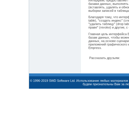
Интерфейс предоставляет 
базами данных, выполнять
(вставлять, удалять и обн
выборки записей в таблица
Благодаря тому, что интер
table), "создать индекс" (cr
"удалить таблицу" (drop tabl
праве" (revoke) и другие,
Главная цель интерфейса E
базам данных, чтобы можн
данных, на основе сценари
приложений графического 
Empress.
Рассказать друзьям:
© 1996-2019 SWD Software Ltd. Использование любых материалов 
будем признательны Вам за л