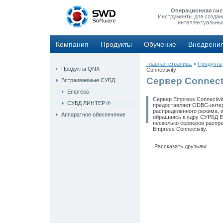
Операционная сис
Инструменты для создан
интеллектуальны
Компания
Продукты
Обучение
Внедрени
Главная страница
>
Продукты
Продукты QNX
Connectivity
Сервер Connecti
Встраиваемые СУБД
Empress
Сервер Empress Connectivi
СУБД ЛИНТЕР ®
предоставляет ODBC-интер
распределенного режима, и
Аппаратное обеспечение
обращаясь к ядру СУРБД E
несколько серверов распре
Empress Connectivity.
Рассказать друзьям: