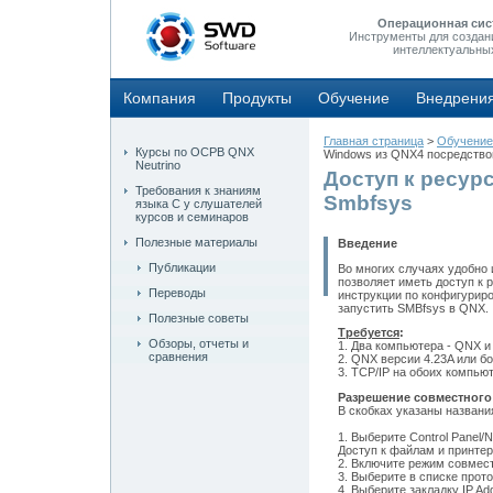
Операционная сис
Инструменты для создан
интеллектуальны
Компания
Продукты
Обучение
Внедрени
Главная страница
>
Обучение
Курсы по ОСРВ QNX
Windows из QNX4 посредство
Neutrino
Доступ к ресур
Требования к знаниям
Smbfsys
языка С у слушателей
курсов и семинаров
Полезные материалы
Введение
Публикации
Во многих случаях удобно 
позволяет иметь доступ к
Переводы
инструкции по конфигурир
запустить SMBfsys в QNX.
Полезные советы
Требуется
:
Обзоры, отчеты и
1. Два компьютера - QNX и
сравнения
2. QNX версии 4.23A или бо
3. TCP/IP на обоих компью
Разрешение совместного
В скобках указаны названи
1. Выберите Control Panel/N
Доступ к файлам и принтер
2. Включите режим совмест
3. Выберите в списке прото
4. Выберите закладку IP A