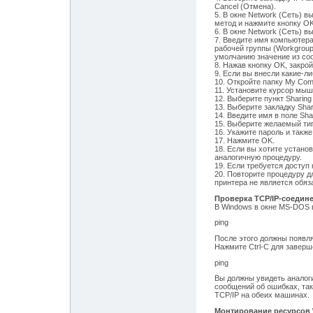
Cancel (Отмена).
5. В окне Network (Сеть) 
метод и нажмите кнопку OK
6. В окне Network (Сеть) вы
7. Введите имя компьютера
рабочей группы (Workgroup
умолчанию значение из соо
8. Нажав кнопку OK, закрой
9. Если вы внесли какие-л
10. Откройте папку My Com
11. Установите курсор мыш
12. Выберите пункт Sharing
13. Выберите закладку Shar
14. Введите имя в поле Sh
15. Выберите желаемый тип
16. Укажите пароль и также
17. Нажмите OK.
18. Если вы хотите устано
аналогичную процедуру.
19. Если требуется доступ 
20. Повторите процедуру д
принтера не является обя
Проверка TCP/IP-соедин
В Windows в окне MS-DOS 
ping
После этого должны появля
Нажмите Ctrl-C для завер
ping
Вы должны увидеть аналог
сообщений об ошибках, так
TCP/IP на обеих машинах.
Монтирование ресурсов