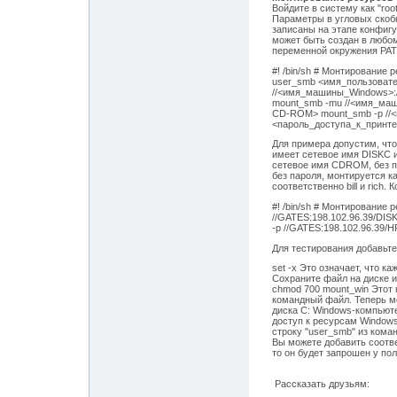
Войдите в систему как "ro
Параметры в угловых скоб
записаны на этапе конфигу
может быть создан в любом
переменной окружения PAT
#! /bin/sh # Монтирование 
user_smb <имя_пользоват
//<имя_машины_Windows>:
mount_smb -mu //<имя_ма
CD-ROM> mount_smb -p //
<пароль_доступа_к_принт
Для примера допустим, что
имеет сетевое имя DISKC и
сетевое имя CDROM, без па
без пароля, монтируется к
соответственно bill и rich
#! /bin/sh # Монтирование 
//GATES:198.102.96.39/DIS
-p //GATES:198.102.96.39/H
Для тестирования добавьте
set -x Это означает, что к
Сохраните файл на диске и
chmod 700 mount_win Этот
командный файл. Теперь мо
диска C: Windows-компьютер
доступ к ресурсам Window
строку "user_smb" из кома
Вы можете добавить соотве
то он будет запрошен у по
Рассказать друзьям: