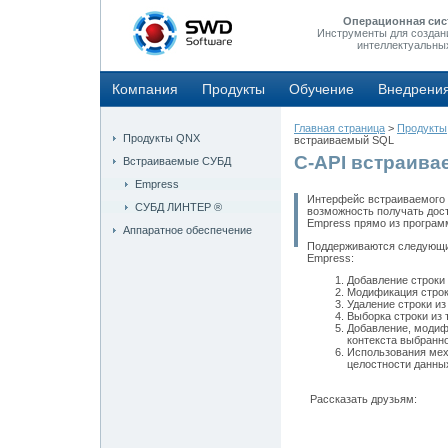
Операционная сис
Инструменты для создан
интеллектуальны
Компания
Продукты
Обучение
Внедрени
Главная страница
>
Продукты
Продукты QNX
встраиваемый SQL
C-API встраив
Встраиваемые СУБД
Empress
Интерфейс встраиваемого
СУБД ЛИНТЕР ®
возможность получать дос
Empress прямо из програм
Аппаратное обеспечение
Поддерживаются следующи
Empress:
Добавление строки 
Модификация строк
Удаление строки из
Выборка строки из 
Добавление, модиф
контекста выбранно
Использования мех
целостности данны
Рассказать друзьям: