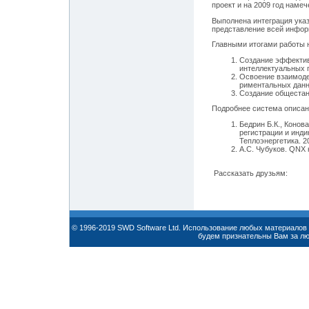
проект и на 2009 год наме
Выполнена интеграция ука
представление всей инфо
Главными итогами работы 
Создание эффектив
интеллектуальных 
Освоение взаимоде
риментальных данн
Создание общестан
Подробнее система описана
Бедрин Б.К., Конов
регистрации и инди
Теплоэнергетика. 2
А.С. Чубуков. QNX 
Рассказать друзьям:
© 1996-2019 SWD Software Ltd. Использование любых материалов 
будем признательны Вам за л