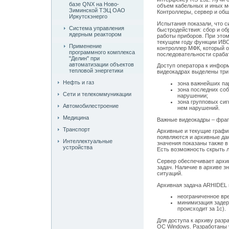
базе QNX на Ново-
объем кабельных и иных м
Зиминской ТЭЦ ОАО
Контроллеры, сервер и об
Иркутскэнерго
Испытания показали, что с
Система управления
быстродействия: сбор и об
ядерным реактором
работы приборов. При этом
текущем году функции ИВС
Применение
контроллер МФК, который 
программного комплекса
последовательности сраба
"Делин" при
автоматизации объектов
Доступ оператора к информ
тепловой энергетики
видеокадрах выделены три
Нефть и газ
зона важнейших па
зона последних со
Сети и телекоммуникации
нарушении;
зона групповых сиг
Автомобилестроение
нем нарушений.
Медицина
Важные видеокадры – фра
Транспорт
Архивные и текущие графи
появляются и архивные дан
Интеллектуальные
значения показаны также 
устройства
Есть возможность скрыть
Сервер обеспечивает архи
задач. Наличие в архиве з
ситуаций.
Архивная задача ARHIDEL 
неограниченное вр
минимизация задер
происходит за 1с).
Для доступа к архиву разр
ОС Windows. Разработаны