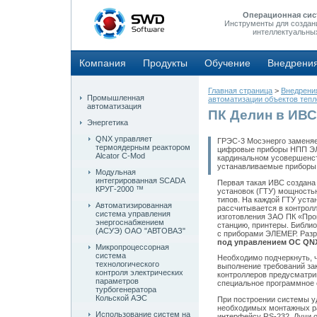
Операционная сис
Инструменты для создан
интеллектуальны
Компания
Продукты
Обучение
Внедрени
Главная страница
>
Внедрени
Промышленная
автоматизации объектов тепл
автоматизация
ПК Делин в ИВС
Энергетика
QNX управляет
ГРЭС-3 Мосэнерго заменяе
термоядерным реактором
цифровые приборы НПП ЭЛ
Alcator C-Mod
кардинальном усовершенст
устанавливаемые приборы 
Модульная
интегрированная SCADA
Первая такая ИВС создана
КРУГ-2000 ™
установок (ГТУ) мощность
типов. На каждой ГТУ уста
Автоматизированная
рассчитывается в контрол
система управления
изготовления ЗАО ПК «Про
энергоснабжением
станцию, принтеры. Библи
(АСУЭ) ОАО "АВТОВАЗ"
с приборами ЭЛЕМЕР. Разр
под управлением ОС QN
Микропроцессорная
система
Необходимо подчеркнуть, ч
технологического
выполнение требований за
контроля электрических
контроллеров предусматри
параметров
специальное программное 
турбогенератора
Кольской АЭС
При построении системы у
необходимых монтажных ра
Использование систем на
интерфейсу RS-232. Лучи 