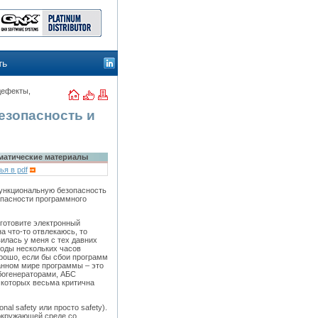
ть
дефекты,
езопасность и
матические материалы
ья в pdf
функциональную безопасность
опасности программного
 готовите электронный
а что-то отвлекаюсь, то
илась у меня с тех давних
лоды нескольких часов
рошо, если бы сбои программ
анном мире программы – это
рбогенераторами, АБС
которых весьма критична
al safety или просто safety).
 окружающей среде со