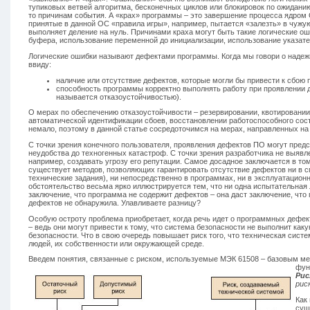
тупиковых ветвей алгоритма, бесконечных циклов или блокировок по ожидани
то причинам события. А «крах» программы – это завершение процесса ядром 
принятые в данной ОС «правила игры», например, пытается «залезть» в чужу
выполняет деление на нуль. Причинами краха могут быть такие логические ош
буфера, использование переменной до инициализации, использование указател
Логические ошибки называют дефектами программы. Когда мы говори о надеж
ввиду:
наличие или отсутствие дефектов, которые могли бы привести к сбою
способность программы корректно выполнять работу при проявлении 
называется отказоустойчивостью).
О мерах по обеспечению отказоустойчивости – резервировании, квотировани
автоматической идентификации сбоев, восстановлении работоспособного сос
немало, поэтому в данной статье сосредоточимся на мерах, направленных н
С точки зрения конечного пользователя, проявления дефектов ПО могут пред
неудобства до техногенных катастроф. С точки зрения разработчика не выявл
например, создавать угрозу его репутации. Самое досадное заключается в том
существует методов, позволяющих гарантировать отсутствие дефектов ни в 
технические задания), ни непосредственно в программах, ни в эксплуатацион
обстоятельство весьма ярко иллюстрируется тем, что ни одна испытательная 
заключение, что программа не содержит дефектов – она даст заключение, что 
дефектов не обнаружила. Улавливаете разницу?
Особую остроту проблема приобретает, когда речь идет о программных дефек
– ведь они могут привести к тому, что система безопасности не выполнит как
безопасности. Что в свою очередь повышает риск того, что техническая сист
людей, их собственности или окружающей среде.
Введем понятия, связанные с риском, используемые МЭК 61508 – базовым м
фун
Рис.
рис
Как
сущ