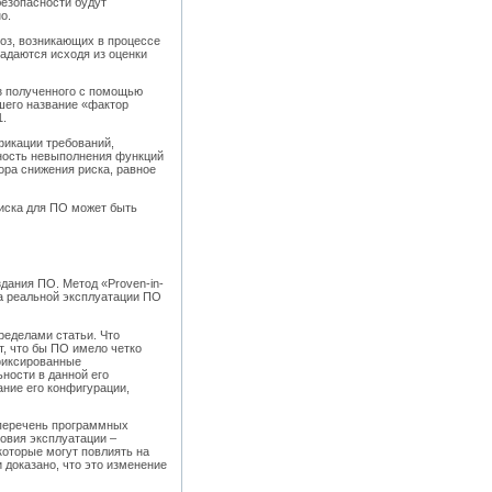
безопасности будут
о.
оз, возникающих в процессе
задаются исходя из оценки
з полученного с помощью
шего название «фактор
1.
фикации требований,
тность невыполнения функций
ора снижения риска, равное
иска для ПО может быть
дания ПО. Метод «Proven-in-
та реальной эксплуатации ПО
ределами статьи. Что
т, что бы ПО имело четко
фиксированные
ности в данной его
ние его конфигурации,
 перечень программных
ловия эксплуатации –
которые могут повлиять на
 доказано, что это изменение