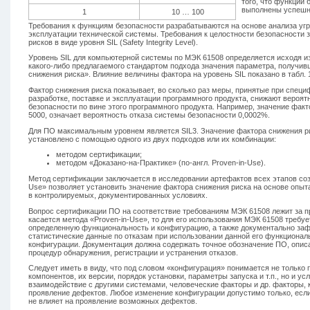
того, что функции 
выполнены успешн
1
10 … 100
Требования к функциям безопасности разрабатываются на основе анализа угр
эксплуатации технической системы. Требования к целостности безопасности 
рисков в виде уровня SIL (Safety Integrity Level).
Уровень SIL для компьютерной системы по МЭК 61508 определяется исходя и
какого-либо предлагаемого стандартом подхода значения параметра, получив
снижения риска». Влияние величины фактора на уровень SIL показано в табл. 
Фактор снижения риска показывает, во сколько раз меры, принятые при специ
разработке, поставке и эксплуатации программного продукта, снижают вероя
безопасности по вине этого программного продукта. Например, значение факт
5000, означает вероятность отказа системы безопасности 0,0002%.
Для ПО максимальным уровнем является SIL3. Значение фактора снижения р
установлено с помощью одного из двух подходов или их комбинации:
методом сертификации;
методом «Доказано-на-Практике» (по-англ. Proven-in-Use).
Метод сертификации заключается в исследовании артефактов всех этапов соз
Use» позволяет установить значение фактора снижения риска на основе опы
в контролируемых, документированных условиях.
Вопрос сертификации ПО на соответствие требованиям МЭК 61508 лежит за п
касается метода «Proven-in-Use», то для его использования МЭК 61508 требуе
определенную функциональность и конфигурацию, а также документально за
статистические данные по отказам при использовании данной его функциональ
конфигурации. Документация должна содержать точное обозначение ПО, описа
процедур обнаружения, регистрации и устранения отказов.
Следует иметь в виду, что под словом «конфигурация» понимается не только
компонентов, их версии, порядок установки, параметры запуска и т.п., но и ус
взаимодействие с другими системами, человеческие факторы и др. факторы, 
проявление дефектов. Любое изменение конфигурации допустимо только, если
не влияет на проявление возможных дефектов.