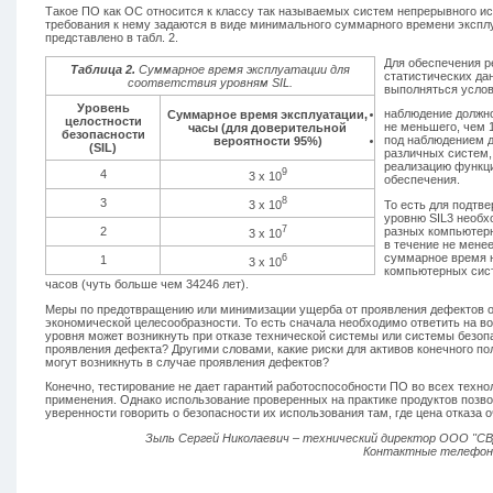
Такое ПО как ОС относится к классу так называемых систем непрерывного и
требования к нему задаются в виде минимального суммарного времени эксплу
представлено в табл. 2.
Для обеспечения р
Таблица 2.
Суммарное время эксплуатации для
статистических да
соответствия уровням SIL.
выполняться услов
Уровень
наблюдение должно
Суммарное время эксплуатации,
целостности
не меньшего, чем 1
часы (для доверительной
безопасности
под наблюдением д
вероятности 95%)
(SIL)
различных систем
реализацию функц
9
4
3 х 10
обеспечения.
8
3
3 х 10
То есть для подтв
уровню SIL3 необх
7
2
разных компьютерн
3 х 10
в течение не менее
суммарное время 
6
1
3 х 10
компьютерных сист
часов (чуть больше чем 34246 лет).
Меры по предотвращению или минимизации ущерба от проявления дефектов о
экономической целесообразности. То есть сначала необходимо ответить на во
уровня может возникнуть при отказе технической системы или системы безоп
проявления дефекта? Другими словами, какие риски для активов конечного по
могут возникнуть в случае проявления дефектов?
Конечно, тестирование не дает гарантий работоспособности ПО во всех техн
применения. Однако использование проверенных на практике продуктов позво
уверенности говорить о безопасности их использования там, где цена отказа о
Зыль Сергей Николаевич – технический директор ООО "
Контактные телефоны: