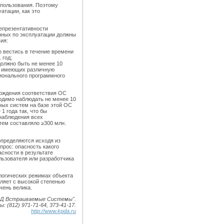
спользования. Поэтому
атации, как это
епрезентативности
нных по эксплуатации должны
ия:
 вестись в течение времени
 год;
олжно быть не менее 10
, имеющих различную
ионального программного
ерждения соответствия ОС
одимо наблюдать не менее 10
ых систем на базе этой ОС
 1 года так, что бы
наблюдения всех
ем составляло ≥300 млн.
пределяются исходя из
прос: опасность какого
асности в результате
льзователя или разработчика
ологических режимах объекта
ляет с высокой степенью
чень велика.
СВД Встраиваемые Системы".
 (812) 971-71-64, 373-41-17.
http://www.kpda.ru