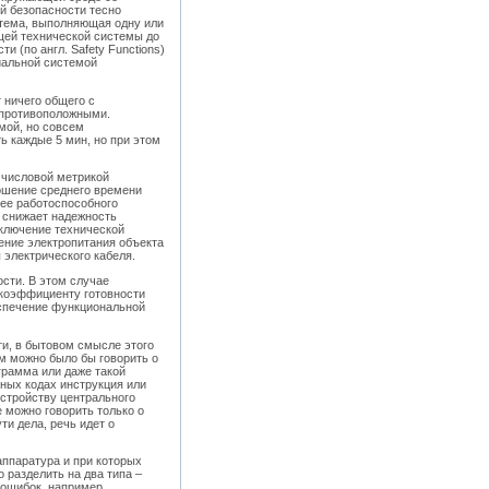
й безопасности тесно
истема, выполняющая одну или
щей технической системы до
 (по англ. Safety Functions)
иальной системой
 ничего общего с
о противоположными.
мой, но совсем
ь каждые 5 мин, но при этом
 числовой метрикой
ошение среднего времени
 ее работоспособного
 снижает надежность
ключение технической
ение электропитания объекта
электрического кабеля.
ости. В этом случае
коэффициенту готовности
еспечение функциональной
ти, в бытовом смысле этого
ем можно было бы говорить о
грамма или даже такой
ных кодах инструкция или
стройству центрального
 можно говорить только о
ти дела, речь идет о
ппаратура и при которых
разделить на два типа –
 ошибок, например,