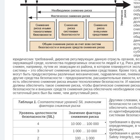
тех
здо
соб
окр
дос
дол
обе
сни
рис
общ
дан
ест
доп
суб
опр
юридических требований, директив регулирующих данную отрасль органов, в
окружающей среде, количества подвергаемых опасности людей и т.д. Риск дл
снижен, например, путем их эвакуации из района, в котором планируется экс
системы – это обеспечит снижение риска внешними средствами. Кроме того, 
могут быть предусмотрены различные механические, гидравлические, пневмат
другие средства безопасности – предохранители, расширительные емкости, кла
есть обеспечено снижение риска иными технологиями безопасности. И наконе
должны обеспечить такое снижение риска, чтобы фактическое снижение риска
безопасности и внешних средств снижения риска обеспечило необходимое сни
остаточный риск был бы ниже, чем допустимый риск.
Другими словами, 
Таблица 1.
Соответствие уровней SIL значениям
безопасности сист
фактора снижения риска
обеспечить необхо
из идентифицирова
Уровень целостности
Значение фактора
системам безопас
безопасности (SIL)
снижения риска
требования к функ
4
10 000 … 100 000
определяющие, в ч
функции;
3
1 000 … 10 000
требования к целос
Safety Integrity), 
2
100 … 1 000