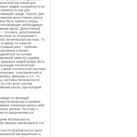
нической системой для
ровья людей, сохранности их
ственности или для
ужающей среды. Значит, для
тижения допустимого риска
жны быть приняты меры,
спечивающие необходимое
жение риска. Допустимый
к – это риск, допускаемый
еством по отношению к
ной технической системе. То
ь в каком-то смысле
устимый риск – понятие
ъективное и может
еделяться на основе
озможной тяжести ущерба
я здоровья людей может быть
плуатация технической
в самой технической системе
ические, электрические и
паны, фильтры и т.п., то
ц, системы безопасности
 за счет всех систем
жение риска, при котором
каждая из функций
емы безопасности должна
димое снижение какого-либо
нных рисков. Поэтому к
ности предъявляются:
циям безопасности,
ем именно заключаются эти
тности безопасности (англ.
понимаемой как вероятность