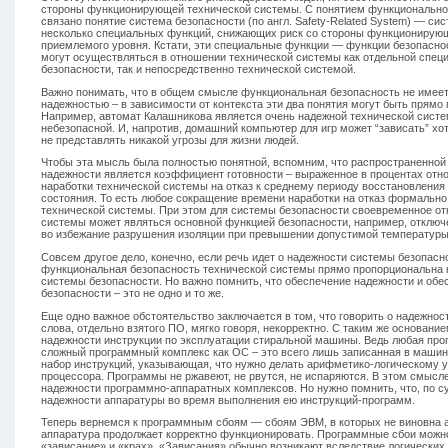
стороны функционирующей технической системы. С понятием функционально
связано понятие система безопасности (по англ. Safety-Related System) — с
несколько специальных функций, снижающих риск со стороны функционирую
приемлемого уровня. Кстати, эти специальные функции — функции безопасности
могут осуществляться в отношении технической системы как отдельной спец
безопасности, так и непосредственно технической системой.
Важно понимать, что в общем смысле функциональная безопасность не имеет
надежностью – в зависимости от контекста эти два понятия могут быть прям
Например, автомат Калашникова является очень надежной технической систе
небезопасной. И, напротив, домашний компьютер для игр может “зависать” хот
не представлять никакой угрозы для жизни людей.
Чтобы эта мысль была полностью понятной, вспомним, что распространенной
надежности является коэффициент готовности – выраженное в процентах отн
наработки технической системы на отказ к среднему периоду восстановления
состояния. То есть любое сокращение времени наработки на отказ формально
технической системы. При этом для системы безопасности своевременное от
системы может являться основной функцией безопасности, например, отключ
во избежание разрушения изоляции при превышении допустимой температуры 
Совсем другое дело, конечно, если речь идет о надежности системы безопасн
функциональная безопасность технической системы прямо пропорциональна 
системы безопасности. Но важно помнить, что обеспечение надежности и об
безопасности – это не одно и то же.
Еще одно важное обстоятельство заключается в том, что говорить о надежнос
слова, отдельно взятого ПО, мягко говоря, некорректно. С таким же основани
надежности инструкции по эксплуатации стиральной машины. Ведь любая про
сложный программный комплекс как ОС – это всего лишь записанная в машин
набор инструкций, указывающая, что нужно делать арифметико-логическому у
процессора. Программы не ржавеют, не рвутся, не испаряются. В этом смысле
надежности программно-аппаратных комплексов. Но нужно помнить, что, по су
надежности аппаратуры во время выполнения ею инструкций-программ.
Теперь вернемся к программным сбоям — сбоям ЭВМ, в которых не виновна а
аппаратура продолжает корректно функционировать. Программные сбои можно 
«зависание» и «крах». «Зависания» обычно возникают вследствие логических