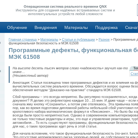
Операционная система реального времени QNX
Инструменты для создания надёжных встраиваемых систем и
интеллектуальных устройств любой сложности
Обучение
Внедрения
Материалы
Поддержка
Скача
Главная страница
>
Материалы
>
Статьи и публикации
>
Разное
> Программные 
ы
функциональная безопасность и МЭК 61508
Программные дефекты, функциональная б
МЭК 61508
На высоте десять тысяч метров слово «надежность» звучит как-то
Те
ы
иначе…
Стат
(Неизвестный автор)
Аннотация: Статья посвящена теме программных дефектов и их влияния на 
вычислительных систем реального времени. Обсуждается вопрос оценки без
обеспечения методом “Доказано-на-практике” стандарта МЭК 61508.
Сбой программы – это всегда неприятно. Вы регулярно «сохраняетесь», когда
документ? Я делаю это рефлекторно каждые 10…15 мин. И даже чаще – если н
сначала жму кнопку «Сохранить», а потом уже отвлекаюсь. Эта привычка появ
пор, как во время подготовки дипломной работы небольшой сбой уничтожил п
кропотливого набора математических формул в «Лексиконе»… Но было бы хо
всегда были просто неприятностью. Однако в современном компьютеризиров
не только текстовые редакторы и игры, это еще и управление реакторами, ту
автомобиля… То есть существуют программы, функциональная безопасность 
для нас, о таких программах идет речь в этой статье.
Для начала вспомним, что такое функциональная безопасность (по-англ. function
Это отсутствие неприемлемого риска здоровью людей, их собственности или