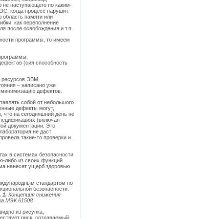
ю не наступающего по каким-
ОС, когда процесс нарушит
ю область памяти или
ибки, как переполнение
я после освобождения и т.п.
ности программы, то имеем
 программы;
дефектов (сия способность
и ресурсов ЭВМ,
тояния – написано уже
а минимизацию дефектов.
ставлять собой от небольшого
енные дефекты могут,
, что на сегодняшний день не
спецификациях (включая
ной документации. Это
лаборатория не даст
провела такие-то проверки и
тах в системах безопасности
ую-либо из своих функций
ема нанесет ущерб здоровью
еждународным стандартом по
кциональной безопасности.
 1.
Концепция снижения
ка МЭК 61508
 видно из рисунка,
ествует риск, создаваемый