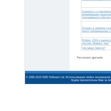
К вопросу о стандарта
верификации «критиче
программного обеспеч
Почему в природе сущ
много операционных 
Eclipse, QNX и рынок
систем. Момент "икс"
Где зарыт барсук?
Рассказать друзьям:
© 1996-2019 SWD Software Ltd. Использование любых материалов 
будем признательны Вам за л