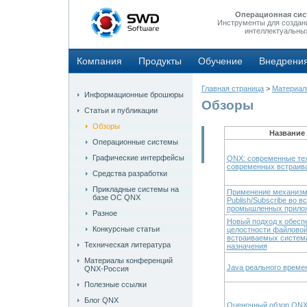
Операционная сис
Инструменты для создан
интеллектуальны
Компания
Продукты
Обучение
Внедрени
Главная страница
>
Материа
Информационные брошюры
Обзоры
Статьи и публикации
Обзоры
Название 
Операционные системы
Графические интерфейсы
QNX: современные тех
современных встраив
Средства разработки
Прикладные системы на
Применение механизма
базе ОС QNX
Publish/Subscribe во 
промышленных прило
Разное
Новый подход к обесп
Конкурсные статьи
целостности файловой
встраиваемых система
Техническая литература
назначения
Материалы конференций
Java реального време
QNX-Россия
Полезные ссылки
Блог QNX
Оценочный обзор QNX