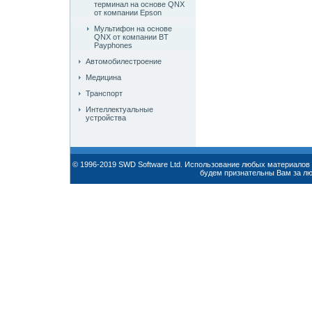
терминал на основе QNX
от компании Epson
Мультифон на основе
QNX от компании BT
Payphones
Автомобилестроение
Медицина
Транспорт
Интеллектуальные
устройства
© 1996-2019 SWD Software Ltd. Использование любых материалов 
будем признательны Вам за л