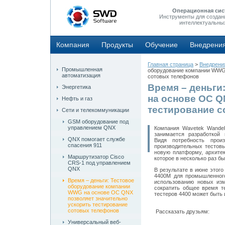
Операционная сис
Инструменты для создан
интеллектуальны
Компания
Продукты
Обучение
Внедрени
Главная страница
>
Внедрени
Промышленная
оборудование компании WWG 
автоматизация
сотовых телефонов
Время – деньги
Энергетика
на основе ОС Q
Нефть и газ
тестирование 
Сети и телекоммуникации
GSM оборудование под
управлением QNX
Компания Wavetek Wande
занимается разработкой 
QNX помогает службе
Видя потребность прои
спасения 911
производительных тестовы
новую платформу, архитек
Маршрутизатор Cisco
которое в несколько раз б
CRS-1 под управлением
QNX
В результате в июне этог
4400M для промышленного
Время – деньги: Тестовое
использованию новых из
оборудование компании
сократить общее время т
WWG на основе ОС QNX
тестеров 4400 может быть
позволяет значительно
ускорить тестирование
сотовых телефонов
Рассказать друзьям:
Универсальный веб-