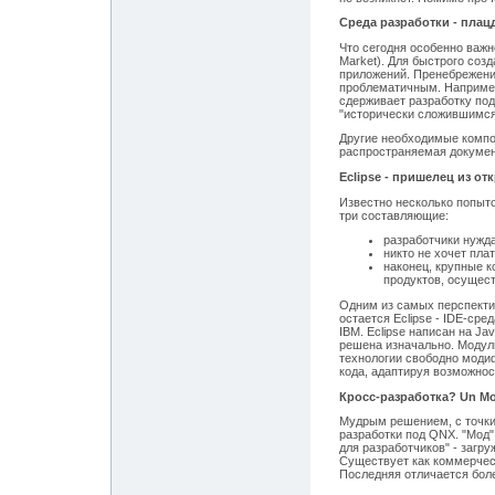
Среда разработки - плац
Что сегодня особенно важн
Market). Для быстрого соз
приложений. Пренебрежени
проблематичным. Например
сдерживает разработку под
"исторически сложившимся
Другие необходимые компо
распространяемая докумен
Eclipse - пришелец из от
Известно несколько попыто
три составляющие:
разработчики нужда
никто не хочет пл
наконец, крупные 
продуктов, осущест
Одним из самых перспекти
остается Eclipse - IDE-ср
IBM. Eclipse написан на J
решена изначально. Модуль
технологии свободно моди
кода, адаптируя возможнос
Кросс-разработка? Un M
Мудрым решением, с точки 
разработки под QNX. "Мод"
для разработчиков" - загр
Существует как коммерческ
Последняя отличается бо