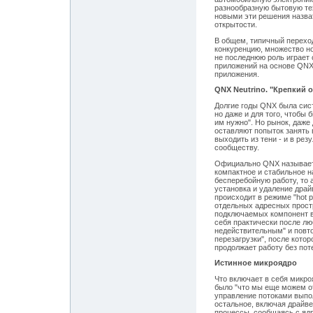
разнообразную бытовую те
новыми эти решения назва
открытости.
В общем, типичный переход
конкуренцию, множество но
не последнюю роль играет
приложений на основе QNX
приложения.
QNX Neutrino. "Крепкий о
Долгие годы QNX была сист
но даже и для того, чтобы 
им нужно". Но рынок, даже
оставляют попыток занять 
выходить из тени - и в ре
сообществу.
Официально QNX называетс
компактное и стабильное 
бесперебойную работу, то 
установка и удаление драй
происходит в режиме "hot 
отдельных адресных простр
подключаемых компонент в
себя практически после лю
недействительным" и повт
перезагрузки", после котор
продолжает работу без пот
Истинное микроядро
Что включает в себя микро
было "что мы еще можем от
управление потоками выпол
остальное, включая драйве
процессы, сообщаясь с яд