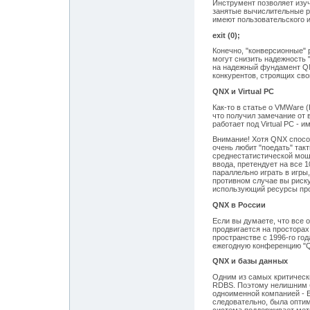
Инструмент позволяет изу
занятые вычислительные ре
имеют пользовательского и
exit (0);
Конечно, "конверсионные" 
могут снизить надежность 
на надежный фундамент QN
конкурентов, строящих сво
QNX и Virtual PC
Как-то в статье о VMWare (
что получил замечание от 
работает под Virtual PC - и
Внимание! Хотя QNX спосо
очень любит "поедать" та
среднестатистической мощ
ввода, претендует на все 1
параллельно играть в игры
противном случае вы риску
использующий ресурсы про
QNX в России
Если вы думаете, что все 
продвигается на просторах
пространстве с 1996-го го
ежегодную конференцию "
QNX и базы данных
Одним из самых критическ
RDBS. Поэтому нелишним б
одноименной компанией - E
следовательно, была опти
система поддерживает мет