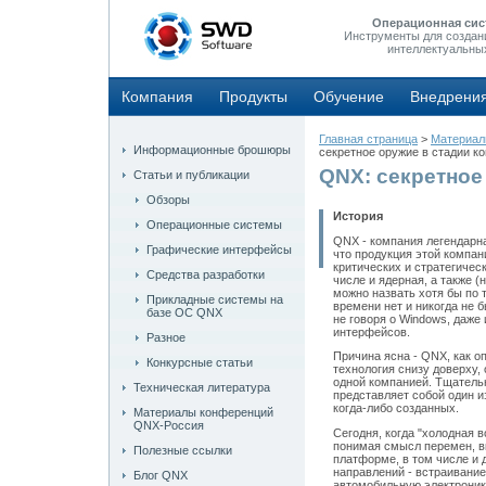
Операционная сис
Инструменты для создан
интеллектуальны
Компания
Продукты
Обучение
Внедрени
Главная страница
>
Материа
Информационные брошюры
секретное оружие в стадии к
QNX: секретное
Статьи и публикации
Обзоры
История
Операционные системы
QNX - компания легендарна
Графические интерфейсы
что продукция этой компа
критических и стратегичес
Средства разработки
числе и ядерная, а также 
можно назвать хотя бы по 
Прикладные системы на
времени нет и никогда не 
базе ОС QNX
не говоря о Windows, даже
интерфейсов.
Разное
Причина ясна - QNX, как о
Конкурсные статьи
технология снизу доверху,
одной компанией. Тщательн
Техническая литература
представляет собой один 
когда-либо созданных.
Материалы конференций
QNX-Россия
Сегодня, когда "холодная 
понимая смысл перемен, вк
Полезные ссылки
платформе, в том числе и 
направлений - встраивани
Блог QNX
автомобильную электроник