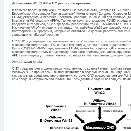
Добавление Win32 API в ОС реального времени.
В попытке ввести в мир Win32 те полезные возможности, которые POSIX внес 
Европейская Ассоциация Производителей Компьютеров (European Computer Man
ECMA) утвердила Интерфейс Программирования Приложений для Windows (App
Interface for Windows или APIW). Так же как группы стандартов POSIX опреде
пределах интерфейса, а не в пределах реализации, так и ECMA вместе с OSF 
Назначение APIW – определить стандарт интерфейса Win32 для разработки в 
платформенных программ, которые не обязательно должны работать только в
зависящих от Microsoft или Intel.
ОС QNX подтверждает состоятельность этого “независимого от реализации” м
высокопроизводительная ОС на базе микроядра, которая также поддерживает
Как и POSIX API, APIW, определенный ECMA, может быть принят QNX, позвол
высокопроизводительную платформу реального времени для работы приложен
API. Такой подход устраняет множество недостатков, описанных для двух пр
Устойчивая среда
QNX представляет модель среды исполнения, по крайней мере, такой же степе
Windows NT, с процессами, выполняющимися в отдельных MMU-защищенных 
как результат, среда реального времени, которую QNX предоставляет для Win3
чем среда, в которой выполняются HAL- резидентные задачи без защиты памя