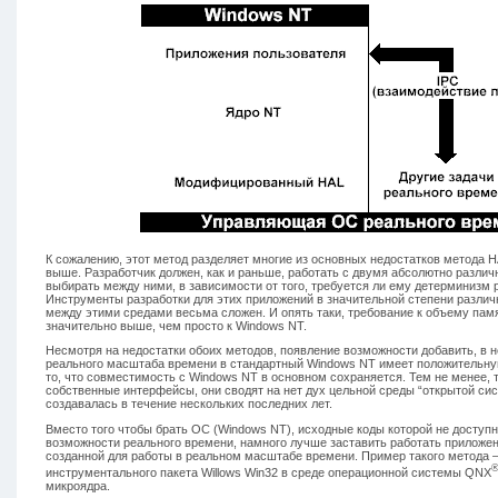
К сожалению, этот метод разделяет многие из основных недостатков метода 
выше. Разработчик должен, как и раньше, работать с двумя абсолютно разли
выбирать между ними, в зависимости от того, требуется ли ему детерминизм 
Инструменты разработки для этих приложений в значительной степени разли
между этими средами весьма сложен. И опять таки, требование к объему пам
значительно выше, чем просто к Windows NT.
Несмотря на недостатки обоих методов, появление возможности добавить, в н
реального масштаба времени в стандартный Windows NT имеет положительную
то, что совместимость с Windows NT в основном сохраняется. Тем не менее, 
собственные интерфейсы, они сводят на нет дух цельной среды “открытой си
создавалась в течение нескольких последних лет.
Вместо того чтобы брать ОС (Windows NT), исходные коды которой не доступн
возможности реального времени, намного лучше заставить работать приложе
созданной для работы в реальном масштабе времени. Пример такого метода –
инструментального пакета Willows Win32 в среде операционной системы QNX
микроядра.