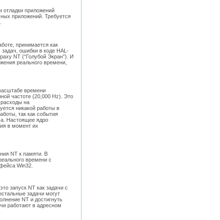
 и отладки приложений
чных приложений. Требуется
.
аботе, принимается как
 задач, ошибки в коде HAL-
раху NT (“Голубой Экран”). И
ложения реального времени,
 масштабе времени
ной частоте (20,000 Hz). Это
 расходы на
уется никакой работы в
боты, так как события
са. Настоящее ядро
ия в момент их
ния NT к памяти. В
реального времени с
фейса Win32.
то запуск NT как задачи с
остальные задачи могут
олнение NT и достигнуть
ачи работают в адресном