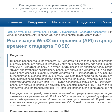
Операционная система реального времени QNX
Инструменты для создания надёжных встраиваемых систем и
интеллектуальных устройств любой сложности
Обучение
Внедрения
Материалы
Поддержка
Скача
Главная страница
>
Материалы
>
Статьи и публикации
>
Средства разработки
> Р
ы
Win32 интерфейса (API) в среде ОС реального времени стандарта POSIX
Реализация Win32 интерфейса (API) в сред
времени стандарта POSIX
Введение
ы
Широкое распространение Windows 95 и Windows NT создало спрос на встра
системы реального времени, которые могут приспосабливать для себя исходн
Win32 API. В настоящее время, в ответ на это, несколько производителей раз
“грубо” представляют возможности реального времени в Windows NT. К сожален
охоты дает доступ к исходным кодам Windows NT, и, как следствие, эти расш
выполняются вне операционной системы. Одна из таких реализаций заключае
“расширений реального времени” непосредственно в слой, отделяющий NT от 
hardware abstraction layer
) или HAL. Другое дополнение запускает NT как зад
реального времени, наравне с другими процессами, работающими как отдель
требуют внесения модификаций в HAL, причем, первое в большей степени, че
Но существует и другой, совершенно отличный от предыдущего, вариант подхо
заключается в реализации Win32 API на ОС, специально созданной для функц
масштабе времени, и таким образом, позволяет приложениям Win32 работать
времени наравне с родными приложениями ОС. В этой статье мы рассмотрим 
этих вариантов.
Реальное время выполненное внутри HAL