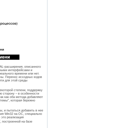
HAL-расширения, описанного
чными интерфейсами и
реального времени или нет.
чны. Перенос исходных кодов
яти для этой среды
екоторой степени, поддержку
 сторону – в особенности
так как оба метода добавляют
стемы”, которая бережно
ы, и пытаться добавить в нее
ния Win32 на ОС, специально
 это реализация
®
, построенной на базе