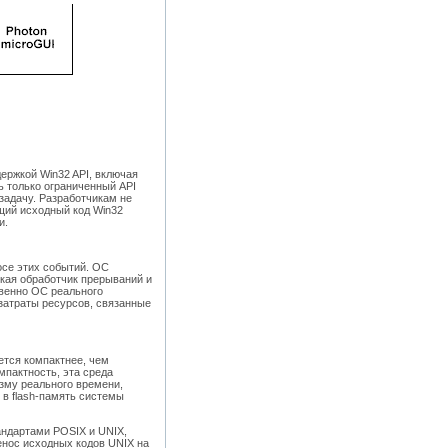
ержкой Win32 API, включая
ь только ограниченный API
задачу. Разработчикам не
щий исходный код Win32
и.
осе этих событий. ОС
ская обработчик прерываний и
твенно ОС реального
затраты ресурсов, связанные
ется компактнее, чем
мпактность, эта среда
зму реального времени,
 в flash-память системы
андартами POSIX и UNIX,
енос исходных кодов UNIX на