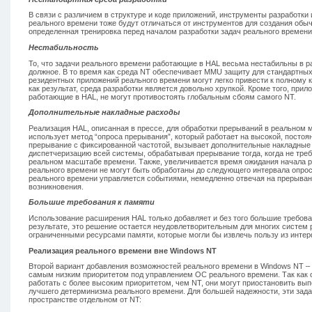
В связи с различием в структуре и коде приложений, инструменты разработки
реального времени тоже будут отличаться от инструментов для создания обы
определенная тренировка перед началом разработки задач реального времени
Нестабильность
То, что задачи реального времени работающие в HAL весьма нестабильны в р
должное. В то время как среда NT обеспечивает MMU защиту для стандартных
резидентных приложений реального времени могут легко привести к полному к
как результат, среда разработки является довольно хрупкой. Кроме того, при
работающие в HAL, не могут противостоять глобальным сбоям самого NT.
Дополнительные накладные расходы
Реализация HAL, описанная в прессе, для обработки прерываний в реальном
использует метод “опроса прерывания”, который работает на высокой, постоян
прерывание с фиксированной частотой, вызывает дополнительные накладные
диспетчеризацию всей системы, обрабатывая прерывание тогда, когда не треб
реальном масштабе времени. Также, увеличивается время ожидания начала ра
реального времени не могут быть обработаны до следующего интервала опро
реального времени управляется событиями, немедленно отвечая на прерыван
возникновения.
Большие требования к памяти
Использование расширения HAL только добавляет и без того большие требова
результате, это решение остается неудовлетворительным для многих систем 
ограниченными ресурсами памяти, которые могли бы извлечь пользу из интер
Реализация реального времени вне Windows NT
Второй вариант добавления возможностей реального времени в Windows NT – э
самым низким приоритетом под управлением ОС реального времени. Так как 
работать с более высоким приоритетом, чем NT, они могут приостановить вып
лучшего детерминизма реального времени. Для большей надежности, эти зад
пространстве отдельном от NT: