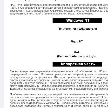
HAL – это нижний уровень программного обеспечения, который соединяет Win
частью. Он обеспечивает функции связи с аппаратным обеспечением, такие к
дисководы и т. д. Модифицируя HAL можно добавить код, который перехватыв
запускается, в некоторой степени, в реальном масштабе времени.
Так как аппаратные прерывания, в первую очередь, обрабатываются HAL’ом и
операционной системе, HAL имеет преимущество «первой руки» по отношению
немедленно передать прерывание, HAL может решить использовать его для у
внутри ядра реального времени. В ответ на это, диспетчер может запустить н
реальном масштабе времени. Так как прерывания не были перехвачены ядром
могут быть переданы NT для дальнейшей обработки, и приложения NT могут з
тактами CPU, которые больше не заняты задачами реального времени, работ
Проблема заключается в том, что эта работа в реальном масштабе времени “
системы (кроме потерянных на работу ядра реального времени тактов CPU и 
ядра). А именно, HAL-резидентные задачи реального времени не могут получи
сервису, предоставляемому Windows NT (графический интерфейс, дисковые нако
результате, разработчики, которые взялись за этот метод, должны найти воз