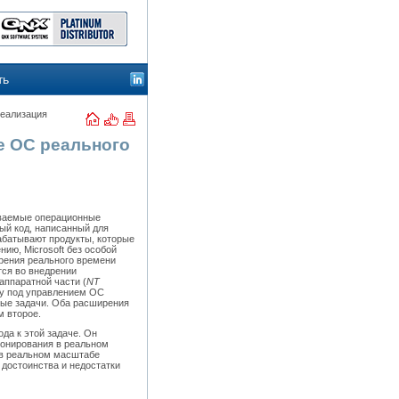
ть
еализация
е ОС реального
иваемые операционные
ый код, написанный для
рабатывают продукты, которые
ию, Microsoft без особой
ирения реального времени
тся во внедрении
аппаратной части (
NT
ачу под управлением ОС
ные задачи. Оба расширения
м второе.
да к этой задаче. Он
ионирования в реальном
 в реальном масштабе
достоинства и недостатки