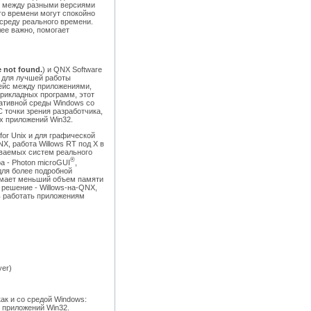
ов между разными версиями
го времени могут спокойно
 среду реального времени.
лее важно, помогает
e not found.
) и QNX Software
, для лучшей работы
фейс между приложениями,
прикладных программ, этот
ративной среды Windows со
 точки зрения разработчика,
х приложений Win32.
for Unix и для графической
X, работа Willows RT под X в
иваемых систем реального
®
а - Photon microGUI
,
ля более подробной
нимает меньший объем памяти
 решение - Willows-на-QNX,
ь работать приложениям
yer)
ак и со средой Windows:
х приложений Win32.