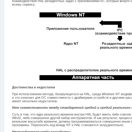
взаимодействия HAL-резидентных задач с приложениями NT, которые
могут
и
всему сервису:
Достоинства и недостатки
При использовании метода, базирующегося на HAL, среда Windows NT модифи
и это означает для ОС совместимость с драйверами устройств и другими рас
имеет несколько недостатков:
Нет совместимости между стандартной средой и средой реального
Суть в том, что ядро реального времени внутри HAL будет иметь либо совсе
Win32, либо совершенно другой набор инструментов. И как результат, процес
реальном масштабе времени, должны программироваться совершенно иным 
программы. Переносить код между NT и HAL становится затруднительно.
Нестандартная среда разработки