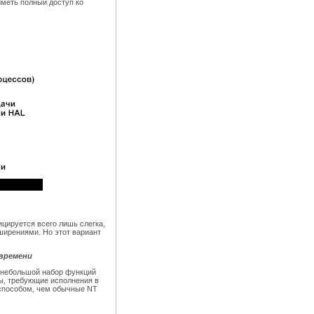
меть полный доступ ко
цируется всего лишь слегка,
ширениями. Но этот вариант
 времени
м небольшой набор функций
сы, требующие исполнения в
способом, чем обычные NT