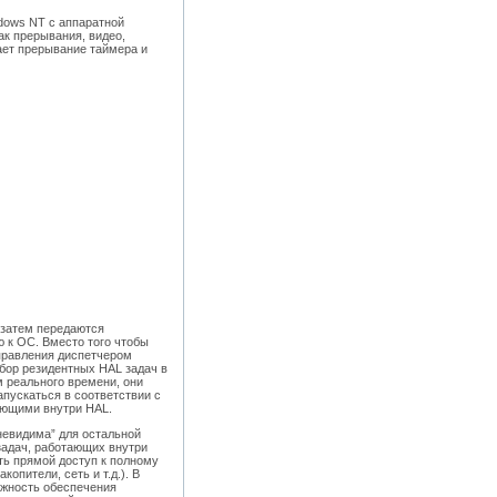
dows NT с аппаратной
ак прерывания, видео,
ает прерывание таймера и
 затем передаются
 к ОС. Вместо того чтобы
правления диспетчером
абор резидентных HAL задач в
 реального времени, они
апускаться в соответствии с
ающими внутри HAL.
невидима” для остальной
задач, работающих внутри
ть прямой доступ к полному
пители, сеть и т.д.). В
можность обеспечения