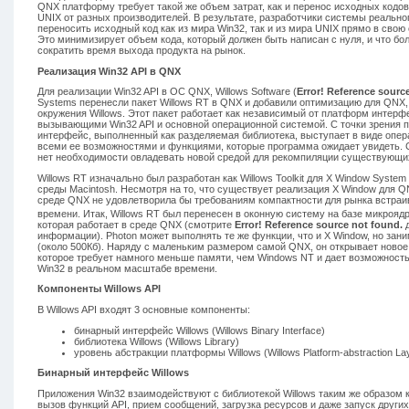
QNX платформу требует такой же объем затрат, как и перенос исходных код
UNIX от разных производителей. В результате, разработчики системы реально
переносить исходный код как из мира Win32, так и из мира UNIX прямо в свою
Это минимизирует объем кода, который должен быть написан с нуля, и что бо
сократить время выхода продукта на рынок.
Реализация Win32 API в QNX
Для реализации Win32 API в ОС QNX, Willows Software (
Error! Reference sourc
Systems перенесли пакет Willows RT в QNX и добавили оптимизацию для QNX
окружения Willows. Этот пакет работает как независимый от платформ интер
вызывающими Win32 API и основной операционной системой. С точки зрения 
интерфейс, выполненный как разделяемая библиотека, выступает в виде опе
всеми ее возможностями и функциями, которые программа ожидает увидеть. С
нет необходимости овладевать новой средой для рекомпиляции существующи
Willows RT изначально был разработан как Willows Toolkit для X Window System 
среды Macintosh. Несмотря на то, что существует реализация X Window для QN
среде QNX не удовлетворила бы требованиям компактности для рынка встра
времени. Итак, Willows RT был перенесен в оконную систему на базе микроядр
которая работает в среде QNX (смотрите
Error! Reference source not found.
д
информации). Photon может выполнять те же функции, что и X Window, но за
(около 500Кб). Наряду с маленьким размером самой QNX, он открывает новое
которое требует намного меньше памяти, чем Windows NT и дает возможност
Win32 в реальном масштабе времени.
Компоненты Willows API
В Willows API входят 3 основные компоненты:
бинарный интерфейс Willows (Willows Binary Interface)
библиотека Willows (Willows Library)
уровень абстракции платформы Willows (Willows Platform-abstraction La
Бинарный интерфейс Willows
Приложения Win32 взаимодействуют с библиотекой Willows таким же образом к
вызов функций API, прием сообщений, загрузка ресурсов и даже запуск други