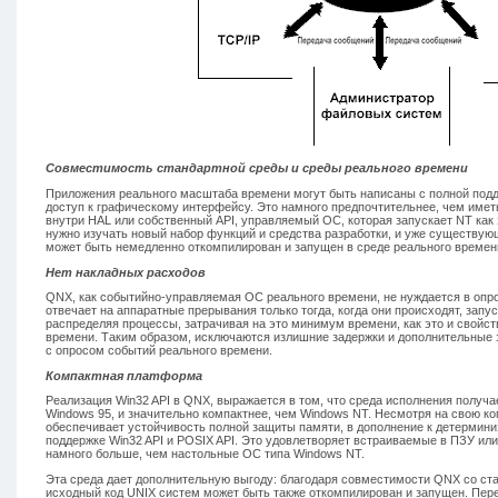
Совместимость стандартной среды и среды реального времени
Приложения реального масштаба времени могут быть написаны с полной подд
доступ к графическому интерфейсу. Это намного предпочтительнее, чем имет
внутри HAL или собственный API, управляемый ОС, которая запускает NT как 
нужно изучать новый набор функций и средства разработки, и уже существую
может быть немедленно откомпилирован и запущен в среде реального времен
Нет накладных расходов
QNX, как событийно-управляемая ОС реального времени, не нуждается в опр
отвечает на аппаратные прерывания только тогда, когда они происходят, запу
распределяя процессы, затрачивая на это минимум времени, как это и свойс
времени. Таким образом, исключаются излишние задержки и дополнительные 
с опросом событий реального времени.
Компактная платформа
Реализация Win32 API в QNX, выражается в том, что среда исполнения получа
Windows 95, и значительно компактнее, чем Windows NT. Несмотря на свою ко
обеспечивает устойчивость полной защиты памяти, в дополнение к детермини
поддержке Win32 API и POSIX API. Это удовлетворяет встраиваемые в ПЗУ или
намного больше, чем настольные ОС типа Windows NT.
Эта среда дает дополнительную выгоду: благодаря совместимости QNX со ст
исходный код UNIX систем может быть также откомпилирован и запущен. Пер