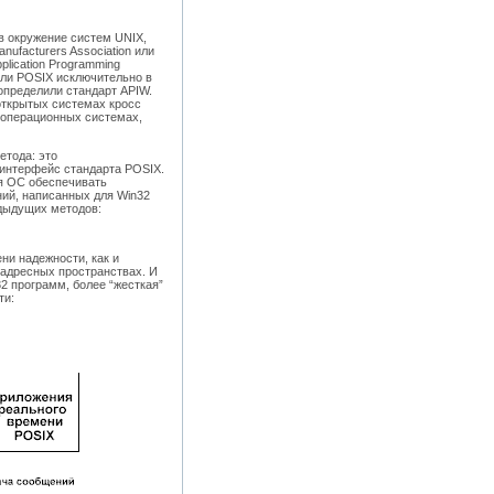
в окружение систем UNIX,
ufacturers Association или
lication Programming
лили POSIX исключительно в
определили стандарт APIW.
открытых системах кросс
 операционных системах,
етода: это
 интерфейс стандарта POSIX.
яя ОС обеспечивать
ий, написанных для Win32
едыдущих методов:
ни надежности, как и
адресных пространствах. И
2 программ, более “жесткая”
ти: