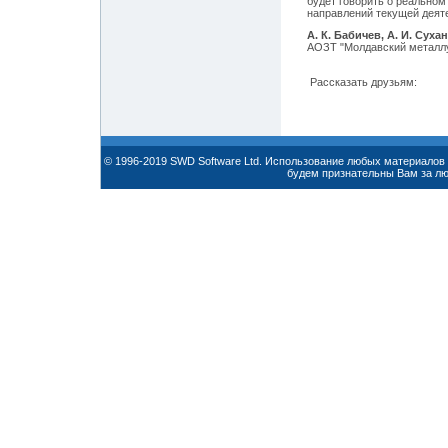
будет говорить о реальном
направлений текущей дея
А. К. Бабичев, А. И. Суха
АОЗТ "Молдавский металлу
Рассказать друзьям:
© 1996-2019 SWD Software Ltd. Использование любых материалов 
будем признательны Вам за л