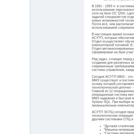
В 1991 - 1993 гг. в систе
использование персональ
сети на базе OC QNX, сдел
задачей специалистов отд
новых возможностей техник
Почти всё, чем располагае
использованием современн
В настоящее время основны
АСУТП, которые обеспечив
Отдел осуществляет обучен
компьютерной техникой. В 
Отдел автоматизированных
сформирован на базе учас
Ряд задач, стоящих перед 
созданию для различных м
современным требованиям.
системы управления, кажда
Сегодня АСУТП ММЗ - это 
ММЗ существует и постоян
основу которой составляю
технологической цепочке -
Главной из 12 операционн
операционная система жес
ММЗ надежная и быстрая в
Sybase SQL. При выборе а
промышленным компьютера
АСУТП ЭСПЦ сегодня пред
технологические операции
другими системами СПЦ и 
"Дуговая сталеплав
"Машина непрерывно
"Система автомати