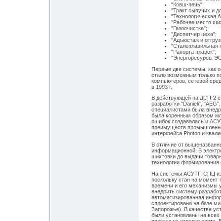
"Ковш-печь";
"Тракт сыпучих и д
"Технологическая 
"Рабочее место ши
"Газоочистка";
"Диспетчер цеха";
"Адъюстаж и отгруз
"Сталеплавильная г
"Рапорта плавок";
"Энергоресурсы Э
Первые две системы, как 
стало возможным только п
компьютеров, сетевой сре
в 1993 г.
В действующей на ДСП-2 с
разработки "Danieli", "AEG"
специалистами была внедр
была коренным образом мо
ошибок создавалась и АСУ
преимуществ промышленной
интерфейса Photon и квал
В отличие от вышеназванн
информационной. В электр
шихтовки до выдачи товарн
технологии формирования 
На системы АСУТП СПЦ из
поскольку стан на момент 
времени и его механизмы 
внедрить систему разработ
автоматизированная инфор
спроектирована на базе м
Запорожье). В качестве у
были установлены на всех 
проката на отделке сорта.