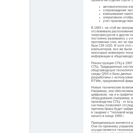
автоматическое взв
сопровождение заго
взвешивание пакето
оперативное отобр
учет производстве
В 1993 г. на этой же прог
отслеживала расположение
энергоресурсов и другие п
постоянно развиваясь с уч
протяжении этих лет не п
базе СМ-1420. И хотя это
компьютеров, все же были 
некоторые инженерно-техн
информации в общезаводск
Реконструкция СПЦ в 1997
СПЦ. Традиционные систе
общезаводскую технологич
среды QNX и базы данных 
разработаны с использова
RTWin, предложенной фирмо
Новые технические возмож
Например, они обеспечива
цифровом, так и в графиче
оборудования (например, в
производства СПЦ - от вс
системы позволяют отследи
причина брака будет найд
в тандеме с "тепловой мод
начато в конце 1999 г.
Принципиально меняется р
Они по-прежнему управляю
осуществляется технолога