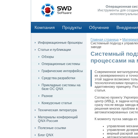
Операционная сис
Инструменты для создан
интеллектуальны
Компания
Продукты
Обучение
Внедрени
Главная страница
>
Материа
Информационные брошюры
Системный подход к управле
заводе
Статьи и публикации
Системный под
Обзоры
процессами на 
Операционные системы
Графические интерфейсы
Современное металлургиче
их своевременного и точн
Средства разработки
этой задачи возможно тол
технологическими процесс
Прикладные системы на
адаптивному принципу. Р
базе ОС QNX
статья.
Разное
Согласно проекту Укргипр
центр (ИВЦ), в задачи кот
Конкурсные статьи
сразу после ввода завода 
решения многих проблем в 
Техническая литература
автоматизированных систе
Материалы конференций
К моменту пуска завода и
QNX-Россия
управление механи
Полезные ссылки
управление дозиро
мерный раскрой за
Блог QNX
автоматизированна