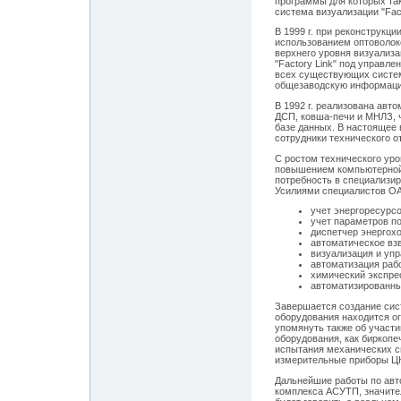
программы для которых так
система визуализации "Fac
В 1999 г. при реконструкц
использованием оптоволок
верхнего уровня визуализа
"Factory Link" под управ
всех существующих систем
общезаводскую информаци
В 1992 г. реализована авт
ДСП, ковша-печи и МНЛЗ, ч
базе данных. В настоящее 
сотрудники технического о
С ростом технического уро
повышением компьютерной 
потребность в специализи
Усилиями специалистов О
учет энергоресурсо
учет параметров по
диспетчер энергохо
автоматическое вз
визуализация и упр
автоматизация раб
химический экспре
автоматизированны
Завершается создание сист
оборудования находится о
упомянуть также об участ
оборудования, как биркопе
испытания механических св
измерительные приборы Ц
Дальнейшие работы по авт
комплекса АСУТП, значите