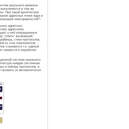
истем реального времени
 выполняются в том же
мы. При такой архитектуре
жание адресных ячеек ядра и
кализация неисправностей"!
льных адресных
угому адресному
щает о ней операционную
р, "убить" вызвавший
райвера, стеки протоколов,
бой из этих компонентов
ов становится т.н. единой
ожет привести в нерабочее
ационной системе реального
хитектуре каждая системная
ры и наборы протоколов, в
становить (и автоматически