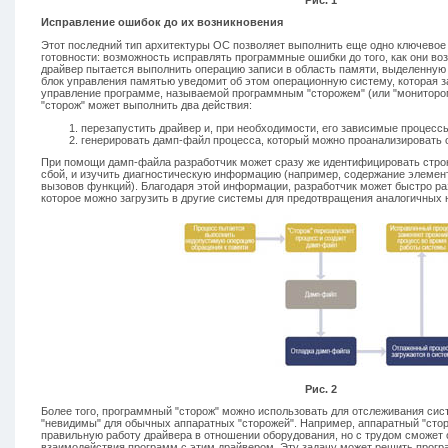
Исправление ошибок до их возникновения
Этот последний тип архитектуры ОС позволяет выполнить еще одно ключевое
готовности: возможность исправлять программные ошибки до того, как они воз
драйвер пытается выполнить операцию записи в область памяти, выделенную д
блок управления памятью уведомит об этом операционную систему, которая 
управление программе, называемой программным "сторожем" (или "монитором
"сторож" может выполнить два действия:
перезапустить драйвер и, при необходимости, его зависимые процесс
генерировать дамп-файл процесса, который можно проанализировать
При помощи дамп-файла разработчик может сразу же идентифицировать строк
сбой, и изучить диагностическую информацию (например, содержание элемен
вызовов функций). Благодаря этой информации, разработчик может быстро ра
которое можно загрузить в другие системы для предотвращения аналогичных не
Рис. 2
Более того, программный "сторож" можно использовать для отслеживания сис
"невидимы" для обычных аппаратных "сторожей". Например, аппаратный "сто
правильную работу драйвера в отношении оборудования, но с трудом сможет 
взаимодействия программ с этим драйвером. Эту задачу может решить прогр