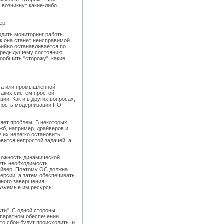
 возникнут какие-либо
ер:
одить мониторинг работы
к она станет неисправимой.
рийно останавливается по
 предыдущему состоянию.
ообщить "сторожу", какие
та или промышленной
таких систем простой
ии. Как и в других вопросах,
жность модернизации ПО
яет проблем. В некоторых
б, например, драйверов и
 их нелегко остановить,
вится непростой задачей, а
можность динамической
нуть необходимость
райвер. Поэтому ОС должна
ерсии, а затем обеспечивать
лного завершения
льзуемые им ресурсы.
ти". С одной стороны,
ппаратном обеспечении
то сбои будут происходить, и