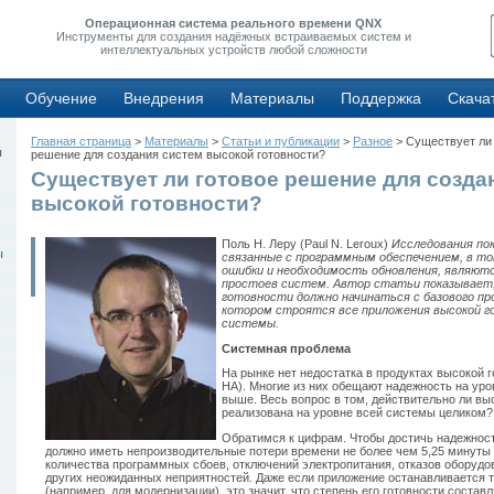
Операционная система реального времени QNX
Инструменты для создания надёжных встраиваемых систем и
интеллектуальных устройств любой сложности
Обучение
Внедрения
Материалы
Поддержка
Скача
Главная страница
>
Материалы
>
Статьи и публикации
>
Разное
> Существует ли 
ы
решение для создания систем высокой готовности?
Существует ли готовое решение для созда
высокой готовности?
Поль Н. Леру (Paul N. Leroux)
Исследования по
ы
связанные с программным обеспечением, в т
ошибки и необходимость обновления, являют
простоев систем. Автор статьи показывает
готовности должно начинаться с базового пр
котором строятся все приложения высокой го
системы.
Системная проблема
На рынке нет недостатка в продуктах высокой гото
HA). Многие из них обещают надежность на уров
выше. Весь вопрос в том, действительно ли вы
реализована на уровне всей системы целиком?
Обратимся к цифрам. Чтобы достичь надежнос
должно иметь непроизводительные потери времени не более чем 5,25 минуты 
количества программных сбоев, отключений электропитания, отказов оборудо
других неожиданных неприятностей. Даже если приложение останавливается то
(например, для модернизации), это значит, что степень его готовности составл