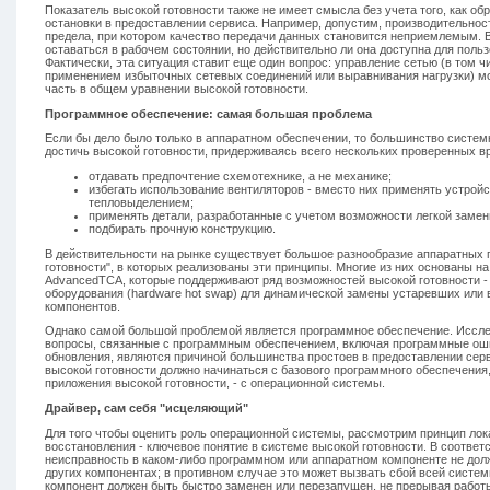
Показатель высокой готовности также не имеет смысла без учета того, как о
остановки в предоставлении сервиса. Например, допустим, производительност
предела, при котором качество передачи данных становится неприемлемым. 
оставаться в рабочем состоянии, но действительно ли она доступна для польз
Фактически, эта ситуация ставит еще один вопрос: управление сетью (в том ч
применением избыточных сетевых соединений или выравнивания нагрузки) м
часть в общем уравнении высокой готовности.
Программное обеспечение: самая большая проблема
Если бы дело было только в аппаратном обеспечении, то большинство систем
достичь высокой готовности, придерживаясь всего нескольких проверенных 
отдавать предпочтение схемотехнике, а не механике;
избегать использование вентиляторов - вместо них применять устро
тепловыделением;
применять детали, разработанные с учетом возможности легкой замен
подбирать прочную конструкцию.
В действительности на рынке существует большое разнообразие аппаратных
готовности", в которых реализованы эти принципы. Многие из них основаны н
AdvancedTCA, которые поддерживают ряд возможностей высокой готовности -
оборудования (hardware hot swap) для динамической замены устаревших или
компонентов.
Однако самой большой проблемой является программное обеспечение. Иссле
вопросы, связанные с программным обеспечением, включая программные ош
обновления, являются причиной большинства простоев в предоставлении сер
высокой готовности должно начинаться с базового программного обеспечения,
приложения высокой готовности, - с операционной системы.
Драйвер, сам себя "исцеляющий"
Для того чтобы оценить роль операционной системы, рассмотрим принцип лок
восстановления - ключевое понятие в системе высокой готовности. В соответ
неисправность в каком-либо программном или аппаратном компоненте не дол
других компонентах; в противном случае это может вызвать сбой всей систем
компонент должен быть быстро заменен или перезапущен, не прерывая работ