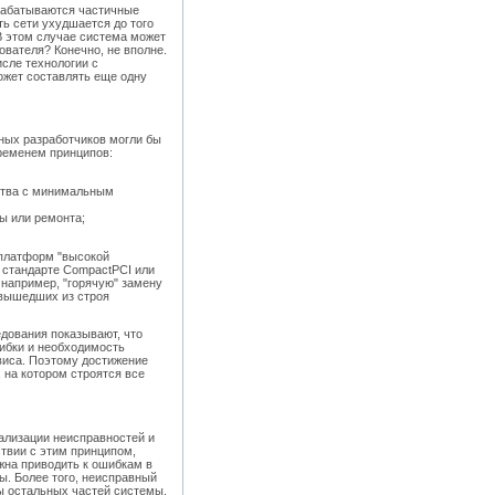
брабатываются частичные
ь сети ухудшается до того
В этом случае система может
ователя? Конечно, не вполне.
исле технологии с
ожет составлять еще одну
ных разработчиков могли бы
временем принципов:
йства с минимальным
ы или ремонта;
 платформ "высокой
а стандарте CompactPCI или
 например, "горячую" замену
 вышедших из строя
дования показывают, что
ибки и необходимость
виса. Поэтому достижение
 на котором строятся все
ализации неисправностей и
ствии с этим принципом,
жна приводить к ошибкам в
ы. Более того, неисправный
ы остальных частей системы.