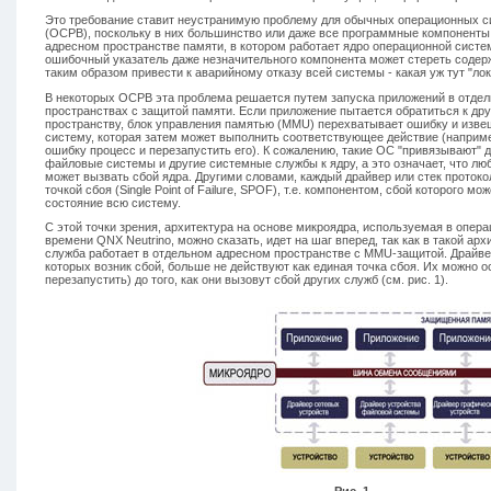
Это требование ставит неустранимую проблему для обычных операционных с
(ОСРВ), поскольку в них большинство или даже все программные компоненты
адресном пространстве памяти, в котором работает ядро операционной систе
ошибочный указатель даже незначительного компонента может стереть содер
таким образом привести к аварийному отказу всей системы - какая уж тут "ло
В некоторых ОСРВ эта проблема решается путем запуска приложений в отде
пространствах с защитой памяти. Если приложение пытается обратиться к др
пространству, блок управления памятью (MMU) перехватывает ошибку и изве
систему, которая затем может выполнить соответствующее действие (наприме
ошибку процесс и перезапустить его). К сожалению, такие ОС "привязывают" д
файловые системы и другие системные службы к ядру, а это означает, что лю
может вызвать сбой ядра. Другими словами, каждый драйвер или стек протокол
точкой сбоя (Single Point of Failure, SPOF), т.е. компонентом, сбой которого м
состояние всю систему.
С этой точки зрения, архитектура на основе микроядра, используемая в опер
времени QNX Neutrino, можно сказать, идет на шаг вперед, так как в такой ар
служба работает в отдельном адресном пространстве с MMU-защитой. Драйве
которых возник сбой, больше не действуют как единая точка сбоя. Их можно о
перезапустить) до того, как они вызовут сбой других служб (см. рис. 1).
Рис. 1