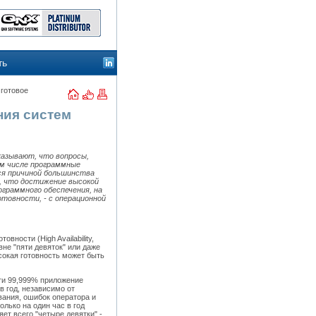
ть
готовое
ния систем
казывают, что вопросы,
ом числе программные
ся причиной большинства
, что достижение высокой
ограммного обеспечения, на
товности, - с операционной
вности (High Availability,
не "пяти девяток" или даже
сокая готовность может быть
ти 99,999% приложение
в год, независимо от
вания, ошибок оператора и
лько на один час в год
яет всего "четыре девятки" -