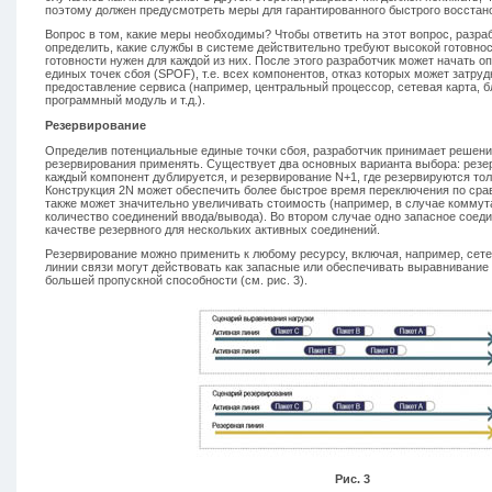
поэтому должен предусмотреть меры для гарантированного быстрого восстан
Вопрос в том, какие меры необходимы? Чтобы ответить на этот вопрос, разра
определить, какие службы в системе действительно требуют высокой готовнос
готовности нужен для каждой из них. После этого разработчик может начать 
единых точек сбоя (SPOF), т.е. всех компонентов, отказ которых может затруд
предоставление сервиса (например, центральный процессор, сетевая карта, б
программный модуль и т.д.).
Резервирование
Определив потенциальные единые точки сбоя, разработчик принимает решение
резервирования применять. Существует два основных варианта выбора: резерв
каждый компонент дублируется, и резервирование N+1, где резервируются то
Конструкция 2N может обеспечить более быстрое время переключения по сра
также может значительно увеличивать стоимость (например, в случае коммут
количество соединений ввода/вывода). Во втором случае одно запасное соед
качестве резервного для нескольких активных соединений.
Резервирование можно применить к любому ресурсу, включая, например, сет
линии связи могут действовать как запасные или обеспечивать выравнивание 
большей пропускной способности (см. рис. 3).
Рис. 3