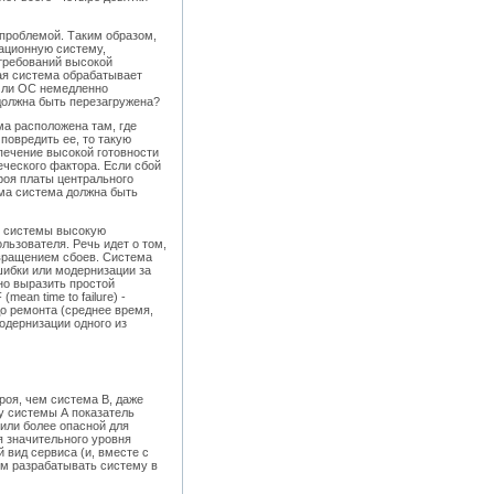
 проблемой. Таким образом,
ационную систему,
требований высокой
ая система обрабатывает
т ли ОС немедленно
должна быть перезагружена?
ма расположена там, где
овредить ее, то такую
печение высокой готовности
еческого фактора. Если сбой
роя платы центрального
ама система должна быть
й системы высокую
ользователя. Речь идет о том,
твращением сбоев. Система
шибки или модернизации за
но выразить простой
mean time to failure) -
до ремонта (среднее время,
одернизации одного из
роя, чем система В, даже
у системы А показатель
 или более опасной для
я значительного уровня
 вид сервиса (и, вместе с
тем разрабатывать систему в