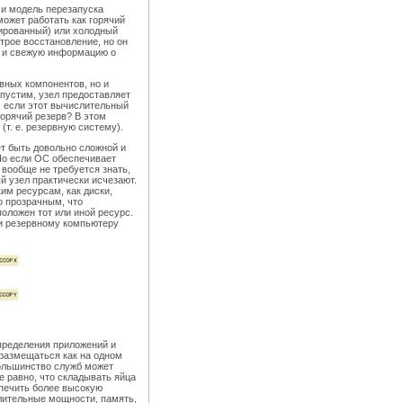
 и модель перезапуска
ожет работать как горячий
зированный) или холодный
трое восстановление, но он
ю и свежую информацию о
вных компонентов, но и
пустим, узел предоставляет
, если этот вычислительный
горячий резерв? В этом
(т. е. резервную систему).
ет быть довольно сложной и
Но если ОС обеспечивает
вообще не требуется знать,
й узел практически исчезают.
им ресурсам, как диски,
о прозрачным, что
оложен тот или иной ресурс.
ли резервному компьютеру
пределения приложений и
 размещаться как на одном
большинство служб может
е равно, что складывать яйца
еспечить более высокую
лительные мощности, память,