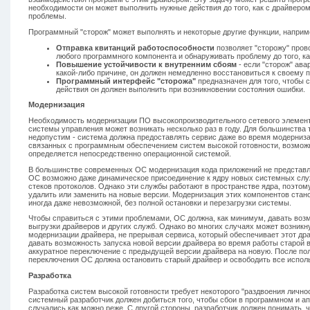
необходимости он может выполнить нужные действия до того, как с драйвером
проблемы.
Программный "сторож" может выполнять и некоторые другие функции, наприм
Отправка квитанций работоспособности
позволяет "сторожу" пров
любого программного компонента и обнаруживать проблему до того, ка
Повышение устойчивости к внутренним сбоям
- если "сторож" ава
какой-либо причине, он должен немедленно восстановиться к своему
Программный интерфейс "сторожа"
предназначен для того, чтобы с
действия он должен выполнить при возникновении состояния ошибки.
Модернизация
Необходимость модернизации ПО высокопроизводительного сетевого элемен
системы управления может возникать несколько раз в году. Для большинства 
недопустим - система должна предоставлять сервис даже во время модернизац
связанных с программным обеспечением систем высокой готовности, возмо
определяется непосредственно операционной системой.
В большинстве современных ОС модернизация кода приложений не представл
ОС возможно даже динамическое присоединение к ядру новых системных служ
стеков протоколов. Однако эти службы работают в пространстве ядра, поэтому
удалить или заменить на новые версии. Модернизация этих компонентов стано
иногда даже невозможной, без полной остановки и перезагрузки системы.
Чтобы справиться с этими проблемами, ОС должна, как минимум, давать воз
выгрузки драйверов и других служб. Однако во многих случаях может возник
модернизации драйвера, не прерывая сервиса, который обеспечивает этот д
давать возможность запуска новой версии драйвера во время работы старой в
аккуратное переключение с предыдущей версии драйвера на новую. После по
переключения ОС должна остановить старый драйвер и освободить все испо
Разработка
Разработка систем высокой готовности требует некоторого "раздвоения личнос
системный разработчик должен добиться того, чтобы сбои в программном и а
случались как можно реже. С другой стороны, разработчик должен понимать, ч