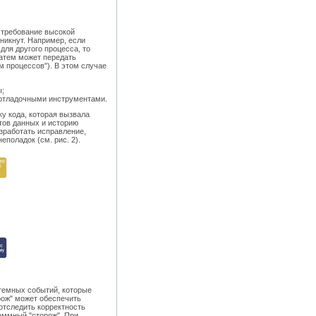
 требование высокой
никнут. Например, если
ля другого процесса, то
затем может передать
 процессов"). В этом случае
ы;
 отладочными инструментами.
у кода, которая вызвала
тов данных и историю
зработать исправление,
поладок (см. рис. 2).
темных событий, которые
рож" может обеспечить
отследить корректность
аммный "сторож". При