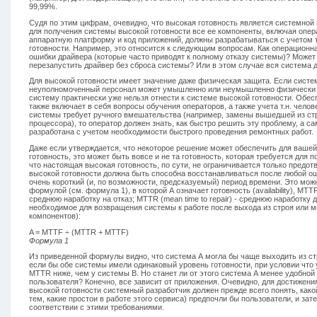
99,99%.
Судя по этим цифрам, очевидно, что высокая готовность является системной
для получения системы высокой готовности все ее компоненты, включая опер
аппаратную платформу и код приложений, должны разрабатываться с учетом 
готовности. Например, это относится к следующим вопросам. Как операционн
ошибки драйвера (которые часто приводят к полному отказу системы)? Може
перезапустить драйвер без сброса системы? Или в этом случае вся система 
Для высокой готовности имеет значение даже физическая защита. Если систе
неуполномоченный персонал может умышленно или неумышленно физически п
систему практически уже нельзя отнести к системе высокой готовности. Обес
также включает в себя вопросы обучения операторов, а также учета т.н. челов
системы требует ручного вмешательства (например, замены вышедшей из ст
процессора), то оператор должен знать, как быстро решить эту проблему, а с
разработана с учетом необходимости быстрого проведения ремонтных работ.
Даже если утверждается, что некоторое решение может обеспечить для ваше
готовность, это может быть вовсе и не та готовность, которая требуется для п
что настоящая высокая готовность, по сути, не ограничивается только предо
высокой готовности должна быть способна восстанавливаться после любой о
очень короткий (и, по возможности, предсказуемый) период времени. Это мож
формулой (см. формула 1), в которой А означает готовность (availability), MTTF (
среднюю наработку на отказ; MTTR (mean time to repair) - среднюю наработку 
необходимое для возвращения системы к работе после выхода из строя или м
компонентов):
A = MTTF ÷ (MTTR + MTTF)
Формула 1
Из приведенной формулы видно, что система А могла бы чаще выходить из ст
если бы обе системы имели одинаковый уровень готовности, при условии что 
MTTR ниже, чем у системы В. Но станет ли от этого система А менее удобной
пользователя? Конечно, все зависит от приложения. Очевидно, для достижени
высокой готовности системный разработчик должен прежде всего понять, какой
тем, какие простои в работе этого сервиса) предпочли бы пользователи, и за
соответствии с этими требованиями.