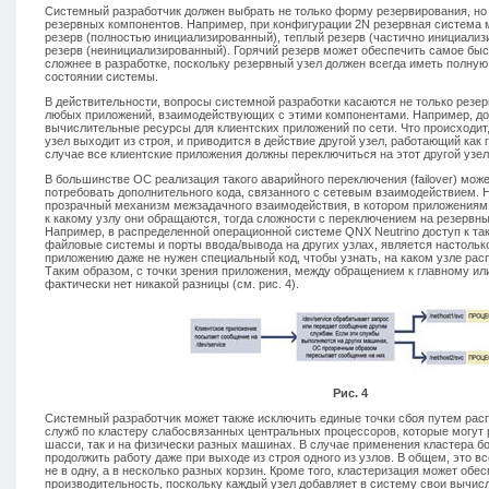
Системный разработчик должен выбрать не только форму резервирования, но
резервных компонентов. Например, при конфигурации 2N резервная система м
резерв (полностью инициализированный), теплый резерв (частично инициали
резерв (неинициализированный). Горячий резерв может обеспечить самое быс
сложнее в разработке, поскольку резервный узел должен всегда иметь полну
состоянии системы.
В действительности, вопросы системной разработки касаются не только резер
любых приложений, взаимодействующих с этими компонентами. Например, до
вычислительные ресурсы для клиентских приложений по сети. Что происходит
узел выходит из строя, и приводится в действие другой узел, работающий как 
случае все клиентские приложения должны переключиться на этот другой узел 
В большинстве ОС реализация такого аварийного переключения (failover) мож
потребовать дополнительного кода, связанного с сетевым взаимодействием. 
прозрачный механизм межзадачного взаимодействия, в котором приложениям 
к какому узлу они обращаются, тогда сложности с переключением на резервны
Например, в распределенной операционной системе QNX Neutrino доступ к так
файловые системы и порты ввода/вывода на других узлах, является настольк
приложению даже не нужен специальный код, чтобы узнать, на каком узле расп
Таким образом, с точки зрения приложения, между обращением к главному и
фактически нет никакой разницы (см. рис. 4).
Рис. 4
Системный разработчик может также исключить единые точки сбоя путем рас
служб по кластеру слабосвязанных центральных процессоров, которые могут
шасси, так и на физически разных машинах. В случае применения кластера 
продолжить работу даже при выходе из строя одного из узлов. В общем, это вс
не в одну, а в несколько разных корзин. Кроме того, кластеризация может об
производительность, поскольку каждый узел добавляет в систему свои вычис