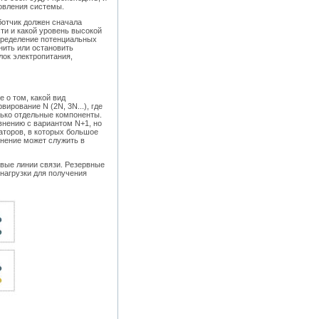
овления системы.
ботчик должен сначала
ти и какой уровень высокой
определение потенциальных
нить или остановить
лок электропитания,
 о том, какой вид
ирование N (2N, 3N...), где
лько отдельные компоненты.
внению с вариантом N+1, но
аторов, в которых большое
инение может служить в
евые линии связи. Резервные
нагрузки для получения