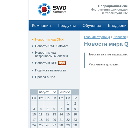
Операционная сис
Инструменты для создан
интеллектуальны
Компания
Продукты
Обучение
Внедрени
Главная страница
>
Новости
Новости мира QNX
Новости мира 
Новости SWD Software
Новости мира
Новости за этот период от
встраиваемых систем
Новости в RSS
Рассказать друзьям:
Подписка на новости
Пресса о Нас
Пн
Вт
Ср
Чт
Пт
Сб
Вс
1
2
3
4
5
6
7
8
9
10
11
12
13
14
15
16
17
18
19
20
21
22
23
24
25
26
27
28
29
30