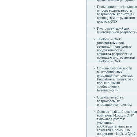
Повышение стабильност
и производительности
встраиваемых систем с
помощью инструментов
анализа ОЗУ
Инструментарий для
многоядерной разработк
Telelogic и QNX
(совместный веб-
семинар): повышение
продуктивности и
качества разработки с
помощью инструментов
Telelogic и QNX
Основы безопасности
выстраиваемых
операционных систем.
Разработка продуктов с
повышенными
требованиями
безопасности
Оценка качества
встраиваемых
операционных систем
Совместный веб-семина
компаний I-Logix и QNX
Software Systems:
улучшение
производительности и
качества с помощью
продуктов I-Logix и QNX