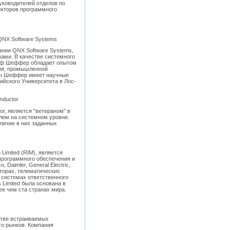
уководителей отделов по
екторов программного
QNX Software Systems
ании QNX Software Systems,
ами. В качестве системного
ефф Шеффер обладает опытом
ния, промышленной
Г-н Шеффер имеет научные
ийского Университета в Лос-
nductor
r, является "ветераном" в
лем на системном уровне.
личие в них заданных
Limited (RIM), является
программного обеспечения и
Daimler, General Electric,
торах, телематических
 системах ответственного
 Limited была основана в
ее чем ста странах мира.
стве встраиваемых
го рынков. Компания