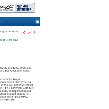
ть
водительности
ости из
нстве случаев, довольно
его ресурсы всех ядер,
conductor будут
раллельной обработки на
м шаблонам, используемым
 и т.д.), включая методики
ый пример использования
араллельной обработки и
менениям в программе,
м системам.