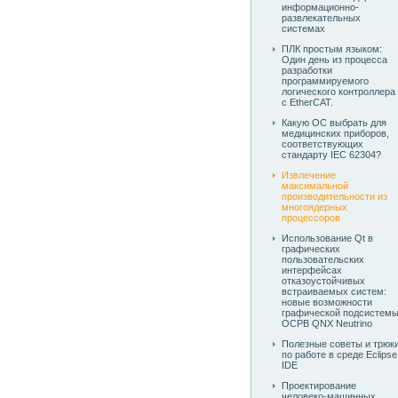
информационно-
развлекательных
системах
ПЛК простым языком:
Один день из процесса
разработки
программируемого
логического контроллера
с EtherCAT.
Какую ОС выбрать для
медицинских приборов,
соответствующих
стандарту IEC 62304?
Извлечение
максимальной
производительности из
многоядерных
процессоров
Использование Qt в
графических
пользовательских
интерфейсах
отказоустойчивых
встраиваемых систем:
новые возможности
графической подсистем
ОСРВ QNX Neutrino
Полезные советы и трюк
по работе в среде Eclipse
IDE
Проектирование
человеко-машинных