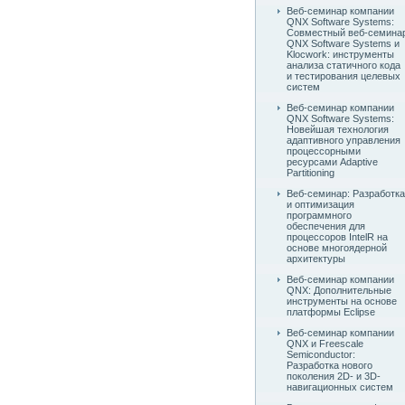
Веб-семинар компании
QNX Software Systems:
Совместный веб-семина
QNX Software Systems и
Klocwork: инструменты
анализа статичного кода
и тестирования целевых
систем
Веб-семинар компании
QNX Software Systems:
Новейшая технология
адаптивного управления
процессорными
ресурсами Adaptive
Partitioning
Веб-семинар: Разработка
и оптимизация
программного
обеспечения для
процессоров IntelR на
основе многоядерной
архитектуры
Веб-семинар компании
QNX: Дополнительные
инструменты на основе
платформы Eclipse
Веб-семинар компании
QNX и Freescale
Semiconductor:
Разработка нового
поколения 2D- и 3D-
навигационных систем