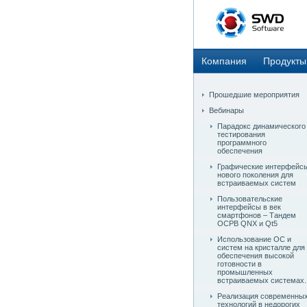
Компания
Продукты
Прошедшие мероприятия
Вебинары
Парадокс динамического
тестирования
программного
обеспечения
Графические интерфейс
нового поколения для
встраиваемых систем
Пользовательские
интерфейсы в век
смартфонов – Тандем
ОСРВ QNX и Qt5
Использование ОС и
систем на кристалле для
обеспечения высокой
готовности в
промышленных
встраиваемых системах.
Реализация современны
технологий в недорогих