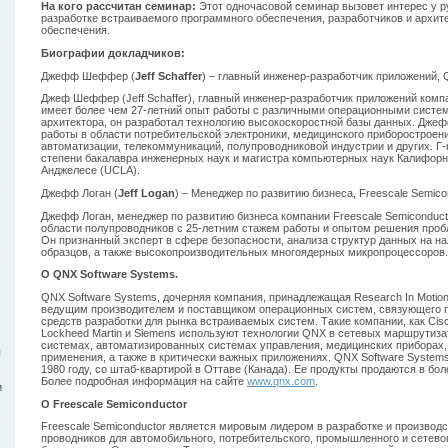
На кого рассчитан семинар:
Этот одночасовой семинар вызовет интерес у р
разработке встраиваемого программного обеспечения, разработчиков и архит
обеспечения.
Биографии докладчиков:
Джефф Шеффер (
Jeff Schaffer
) – главный инженер-разработчик приложений, 
Джеф Шеффер (Jeff Schaffer), главный инженер-разработчик приложений комп
имеет более чем 27-летний опыт работы с различными операционными систем
архитектора, он разработал технологию высокоскоростной базы данных. Дж
работы в области потребительской электроники, медицинского приборострое
автоматизации, телекоммуникаций, полупроводниковой индустрии и других. 
степени бакалавра инженерных наук и магистра компьютерных наук Калифорн
Анджелесе (UCLA).
Джефф Логан (
Jeff Logan
) – Менеджер по развитию бизнеса, Freescale Semico
Джефф Логан, менеджер по развитию бизнеса компании Freescale Semiconducto
области полупроводников с 25-летним стажем работы и опытом решения проб
Он признанный эксперт в сфере безопасности, анализа структур данных на на
образцов, а также высокопроизводительных многоядерных микропроцессоров.
О QNX Software Systems.
QNX Software Systems, дочерняя компания, принадлежащая Research In Motion 
ведущим производителем и поставщиком операционных систем, связующего 
средств разработки для рынка встраиваемых систем. Такие компании, как Cisco, 
Lockheed Martin и Siemens используют технологии QNX в сетевых маршрутиза
системах, автоматизированных системах управления, медицинских приборах,
ы
применения, а также в критически важных приложениях. QNX Software Systems
1980 году, со штаб-квартирой в Оттаве (Канада). Ее продукты продаются в бол
Более подробная информация на сайте
www.qnx.com
.
и
О Freescale Semiconductor
Freescale Semiconductor является мировым лидером в разработке и производ
проводников для автомобильного, потребительского, промышленного и сетево