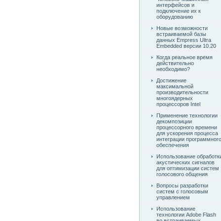
интерфейсов и
подключение их к
оборудованию
Новые возможности
встраиваемой базы
данных Empress Ultra
Embedded версии 10.20
Когда реальное время
действительно
необходимо?
Достижение
максимальной
производительности
многоядерных
процессоров Intel
Применение технологии
декомпозиции
процессорного времени
для ускорения процесса
интеграции программног
обеспечения
Использование обработк
акустических сигналов
для оптимизации систем
голосового общения
Вопросы разработки
систем с голосовым
управлением
Использование
технологии Adobe Flash
во встраиваемых