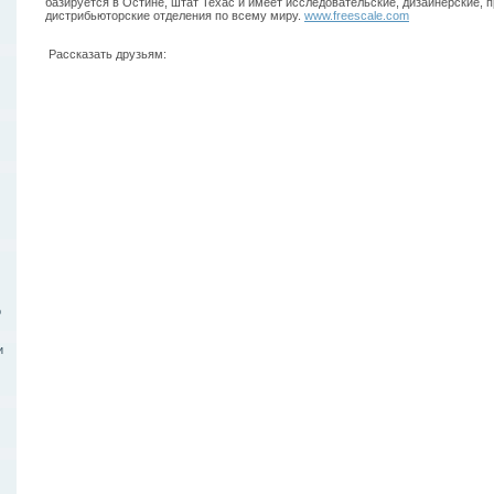
базируется в Остине, штат Техас и имеет исследовательские, дизайнерские, 
дистрибьюторские отделения по всему миру.
www.freescale.com
Рассказать друзьям:
о
и