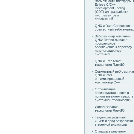
Возможности платформы
Eclipse C/C++
Development Tooling
(CDT) для разработки
инструментов и
приложений
QNX и Data Connection:
совместный веб-семина
Веб-семинар компании
QNX: Готово ли ваше
программное
обеспечение к переходу
на многоядерные
системы?
QNX и Freescale:
технология RapidIO
Совместный веб-семина
QNX и Intel:
оптимизированный
компилятор C++
Оптимизация
производительности с
использованием средств
системной трассировки
Использование
технологии RapidIO
Тенденции развития
ОСРВ и сред разработки
в военной индустрии
Отладка в реальном