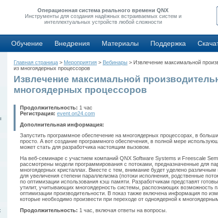
Операционная система реального времени QNX
Инструменты для создания надёжных встраиваемых систем и
интеллектуальных устройств любой сложности
Обучение
Внедрения
Материалы
Поддержка
Скача
Главная страница
>
Мероприятия
>
Вебинары
> Извлечение максимальной произ
из многоядерных процессоров
Извлечение максимальной производительн
многоядерных процессоров
Продолжительность:
1 час
Регистрация:
event.on24.com
ы
Дополнительная информация:
Запустить программное обеспечение на многоядерных процессорах, в больши
просто. А вот создание программного обеспечения, в полной мере использующ
может стать для разработчика настоящим вызовом.
На веб-семинаре с участием компаний QNX Software Systems и Freescale Semi
рассмотрены модели программирования с потоками, предназначенные для па
многоядерных кристаллах. Вместе с тем, внимание будет уделено различны
для увеличения степени параллелизма (потоки исполнения, родственные потоки
по оптимизации использования кэш памяти. Разработчикам представят готов
утилит, учитывающих многоядерность системы, распознающих возможность п
оптимизации производительности. В показ также включена информация по из
которые необходимо произвести при переходе от одноядерной к многоядерны
Продолжительность:
1 час, включая ответы на вопросы.
х