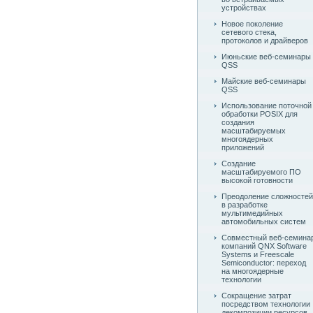
устройствах
Новое поколение
сетевого стека,
протоколов и драйверов
Июньские веб-семинары
QSS
Майские веб-семинары
QSS
Использование поточной
обработки POSIX для
создания
масштабируемых
многоядерных
приложений
Создание
масштабируемого ПО
высокой готовности
Преодоление сложностей
в разработке
мультимедийных
автомобильных систем
Совместный веб-семина
компаний QNX Software
Systems и Freescale
Semiconductor: переход
на многоядерные
технологии
Сокращение затрат
посредством технологии
декомпозиции ресурсов