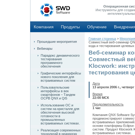
Операционная сис
Инструменты для создан
интеллектуальны
Компания
Продукты
Обучение
Внедрени
Главная страница
>
Мероприя
Прошедшие мероприятия
Совместный веб-семинар QNX 
кода и тестирования целевых
Вебинары
Веб-семинар ко
Парадокс динамического
Совместный веб
тестирования
программного
Klocwork: инст
обеспечения
тестирования ц
Графические интерфейсы
нового поколения для
встраиваемых систем
Дата
13 апреля 2006 г., четверг
Пользовательские
интерфейсы в век
Время
смартфонов – Тандем
22:00 МСК
ОСРВ QNX и Qt5
Продолжительность
Использование ОС и
1 час
систем на кристалле для
обеспечения высокой
Компания QNX Software Sy
готовности в
продемонстрируют совмест
промышленных
встраиваемых приложений.
встраиваемых системах.
основе платформы Eclipse
систем. Продукт Klocwork 
Реализация современных
встраиваемых системах.
технологий в недорогих