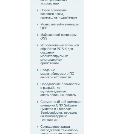
устройствах
Новое поколение
сетевого стека,
протоколов и драйверов
Июньские веб-семинары
QSS
Майские веб-семинары
QSS
Использование поточной
обработки POSIX для
создания
масштабируемых
многоядерных
приложений
Создание
масштабируемого ПО
высокой готовности
Преодоление сложностей
в разработке
мультимедийных
автомобильных систем
Совместный веб-семинар
компаний QNX Software
Systems и Freescale
Semiconductor: переход
на многоядерные
технологии
Сокращение затрат
посредством технологии
декомпозиции ресурсов