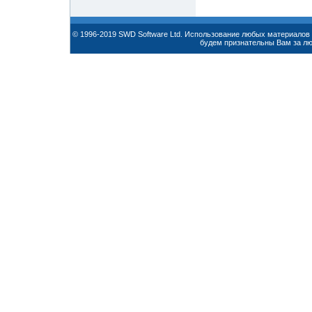
© 1996-2019 SWD Software Ltd. Использование любых материалов 
будем признательны Вам за л