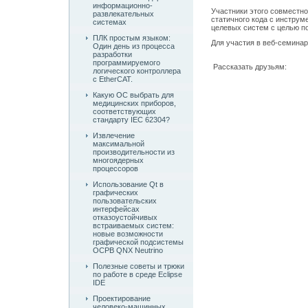
информационно-
Участники этого совместно
развлекательных
статичного кода с инструм
системах
целевых систем с целью п
ПЛК простым языком:
Для участия в веб-семина
Один день из процесса
разработки
программируемого
Рассказать друзьям:
логического контроллера
с EtherCAT.
Какую ОС выбрать для
медицинских приборов,
соответствующих
стандарту IEC 62304?
Извлечение
максимальной
производительности из
многоядерных
процессоров
Использование Qt в
графических
пользовательских
интерфейсах
отказоустойчивых
встраиваемых систем:
новые возможности
графической подсистемы
ОСРВ QNX Neutrino
Полезные советы и трюки
по работе в среде Eclipse
IDE
Проектирование
человеко-машинных