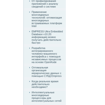
От профилирования
приложений к анализу
сведений о системе
Применение
многоядерных
технологий: оптимизация
многоядерных
встраиваемых платформ
Intel
EMPRESS Ultra Embedded
Database v10.20:
информацию можно
получать действительно
быстро
Разработка
интегрированного
человеко-машинного
интерфейса с помощью
независимых процессов
на основе OpenKode
Оптимальная
организация
иерархических данных с
помощью СУБД Empress
Когда реальное время
действительно
необходимо?
Интеллектуальные
многоядерные
процессоры для
интеллектуальных сетей