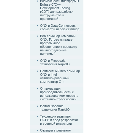
Возможности платформы
Eclipse C/C++
Development Tooling
(CDT) для разработки
инструментов и
приложений
QNX и Data Connection:
совместный веб-семинар
Веб-семинар компании
QNX: Готово ли ваше
программное
обеспечение к переходу
на многоядерные
системы?
QNX и Freescale:
технология RapidIO
Совместный веб-семинар
QNX и Intel:
оптимизированный
компилятор C++
Оптимизация
производительности с
использованием средств
системной трассировки
Использование
технологии RapidIO
Тенденции развития
ОСРВ и сред разработки
в военной индустрии
Отладка в реальном