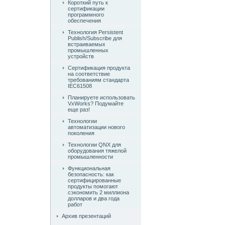
Короткий путь к
сертификации
программного
обеспечения
Технология Persistent
Publish/Subscribe для
встраиваемых
промышленных
устройств
Сертификация продукта
на соответствие
требованиям стандарта
IEC61508
Планируете использовать
VxWorks? Подумайте
еще раз!
Технологии
автоматизации нового
поколения
Технологии QNX для
оборудования тяжелой
промышленности
Функциональная
безопасность: как
сертифицированные
продукты помогают
сэкономить 2 миллиона
долларов и два года
работ
Архив презентаций