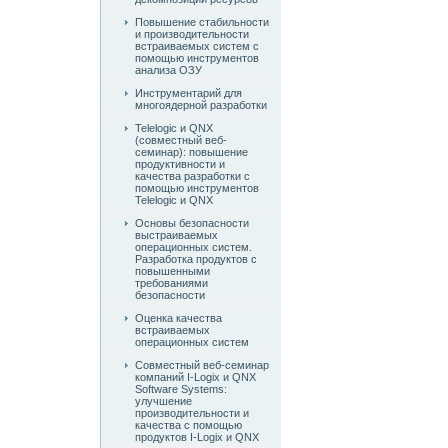
Повышение стабильности
и производительности
встраиваемых систем с
помощью инструментов
анализа ОЗУ
Инструментарий для
многоядерной разработки
Telelogic и QNX
(совместный веб-
семинар): повышение
продуктивности и
качества разработки с
помощью инструментов
Telelogic и QNX
Основы безопасности
выстраиваемых
операционных систем.
Разработка продуктов с
повышенными
требованиями
безопасности
Оценка качества
встраиваемых
операционных систем
Совместный веб-семинар
компаний I-Logix и QNX
Software Systems:
улучшение
производительности и
качества с помощью
продуктов I-Logix и QNX