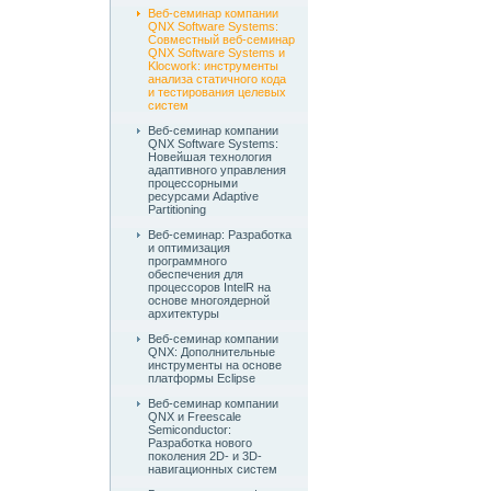
Веб-семинар компании
QNX Software Systems:
Совместный веб-семинар
QNX Software Systems и
Klocwork: инструменты
анализа статичного кода
и тестирования целевых
систем
Веб-семинар компании
QNX Software Systems:
Новейшая технология
адаптивного управления
процессорными
ресурсами Adaptive
Partitioning
Веб-семинар: Разработка
и оптимизация
программного
обеспечения для
процессоров IntelR на
основе многоядерной
архитектуры
Веб-семинар компании
QNX: Дополнительные
инструменты на основе
платформы Eclipse
Веб-семинар компании
QNX и Freescale
Semiconductor:
Разработка нового
поколения 2D- и 3D-
навигационных систем