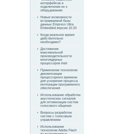
интерфейсов и
подключение их к
оборудованию
Новые возможности
встраиваемой базы
данных Empress Ultra
Embedded версии 10.20
Когда реальное время
действительно
необходимо?
Достижение
максимальной
производительности
многоядерных
процессоров Intel
Применение технологии
декомпозиции
процессорного времени
для ускорения процесса
интеграции программного
обеспечения
Использование обработки
акустических сигналов
для оптимизации систем
голосового общения
Вопросы разработки
систем с голосовым
управлением
Использование
технологии Adobe Flash
во встраиваемых