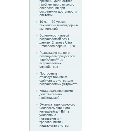
времени: диагностика
проблем программного
обеспечения при
сохранении доступности
системы
10 лет - 10 уроков
технологии многоядерных
вычислений
Возможности новой
встраиваемой базы
данных Empress Ultra
Embedded версии 10.20
Реализация полного
потенциала процессора
Intel® Atom™ во
встраиваемых
устройствах
Построение
отказоустойчивых
файловых систем для
встраиваемых устройств
Когда реальное время
действительно
необходимо?
Эксплуатация сложного
человекомашинного
интерфейса (HMI) в
условиях с
повышенными
требованиями к
надежности систем