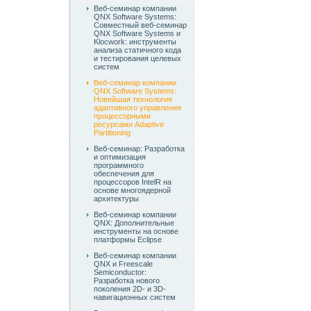
Веб-семинар компании
QNX Software Systems:
Совместный веб-семинар
QNX Software Systems и
Klocwork: инструменты
анализа статичного кода
и тестирования целевых
систем
Веб-семинар компании
QNX Software Systems:
Новейшая технология
адаптивного управления
процессорными
ресурсами Adaptive
Partitioning
Веб-семинар: Разработка
и оптимизация
программного
обеспечения для
процессоров IntelR на
основе многоядерной
архитектуры
Веб-семинар компании
QNX: Дополнительные
инструменты на основе
платформы Eclipse
Веб-семинар компании
QNX и Freescale
Semiconductor:
Разработка нового
поколения 2D- и 3D-
навигационных систем