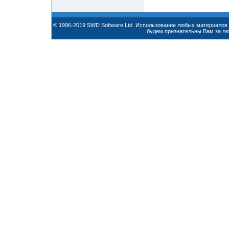
© 1996-2019 SWD Software Ltd. Использование любых материалов 
будем признательны Вам за л