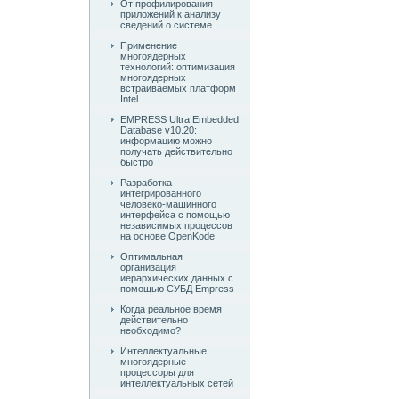
От профилирования
приложений к анализу
сведений о системе
Применение
многоядерных
технологий: оптимизация
многоядерных
встраиваемых платформ
Intel
EMPRESS Ultra Embedded
Database v10.20:
информацию можно
получать действительно
быстро
Разработка
интегрированного
человеко-машинного
интерфейса с помощью
независимых процессов
на основе OpenKode
Оптимальная
организация
иерархических данных с
помощью СУБД Empress
Когда реальное время
действительно
необходимо?
Интеллектуальные
многоядерные
процессоры для
интеллектуальных сетей