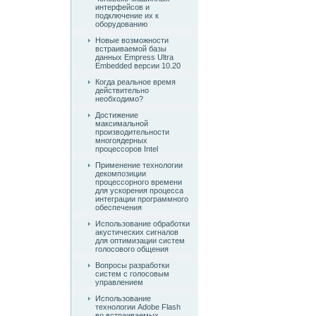
интерфейсов и
подключение их к
оборудованию
Новые возможности
встраиваемой базы
данных Empress Ultra
Embedded версии 10.20
Когда реальное время
действительно
необходимо?
Достижение
максимальной
производительности
многоядерных
процессоров Intel
Применение технологии
декомпозиции
процессорного времени
для ускорения процесса
интеграции программного
обеспечения
Использование обработки
акустических сигналов
для оптимизации систем
голосового общения
Вопросы разработки
систем с голосовым
управлением
Использование
технологии Adobe Flash
во встраиваемых