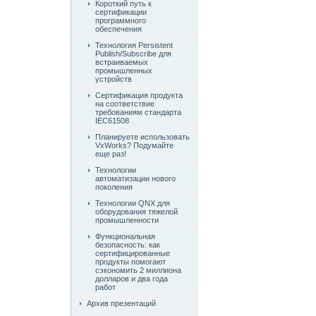
Короткий путь к
сертификации
программного
обеспечения
Технология Persistent
Publish/Subscribe для
встраиваемых
промышленных
устройств
Сертификация продукта
на соответствие
требованиям стандарта
IEC61508
Планируете использовать
VxWorks? Подумайте
еще раз!
Технологии
автоматизации нового
поколения
Технологии QNX для
оборудования тяжелой
промышленности
Функциональная
безопасность: как
сертифицированные
продукты помогают
сэкономить 2 миллиона
долларов и два года
работ
Архив презентаций