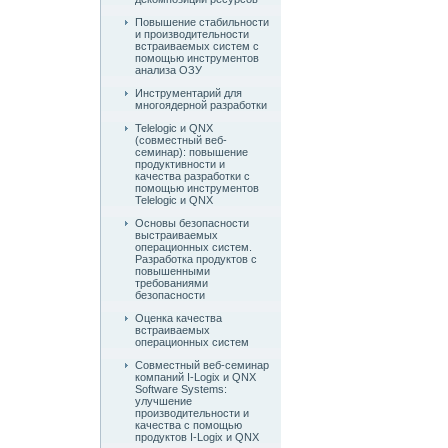
Повышение стабильности
и производительности
встраиваемых систем с
помощью инструментов
анализа ОЗУ
Инструментарий для
многоядерной разработки
Telelogic и QNX
(совместный веб-
семинар): повышение
продуктивности и
качества разработки с
помощью инструментов
Telelogic и QNX
Основы безопасности
выстраиваемых
операционных систем.
Разработка продуктов с
повышенными
требованиями
безопасности
Оценка качества
встраиваемых
операционных систем
Совместный веб-семинар
компаний I-Logix и QNX
Software Systems:
улучшение
производительности и
качества с помощью
продуктов I-Logix и QNX