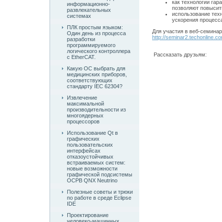
как технологии га
информационно-
позволяют повысит
развлекательных
использование тех
системах
ускорения процесса
ПЛК простым языком:
Для участия в веб-семина
Один день из процесса
http://seminar2.techonline.
разработки
программируемого
логического контроллера
Рассказать друзьям:
с EtherCAT.
Какую ОС выбрать для
медицинских приборов,
соответствующих
стандарту IEC 62304?
Извлечение
максимальной
производительности из
многоядерных
процессоров
Использование Qt в
графических
пользовательских
интерфейсах
отказоустойчивых
встраиваемых систем:
новые возможности
графической подсистемы
ОСРВ QNX Neutrino
Полезные советы и трюки
по работе в среде Eclipse
IDE
Проектирование
человеко-машинных