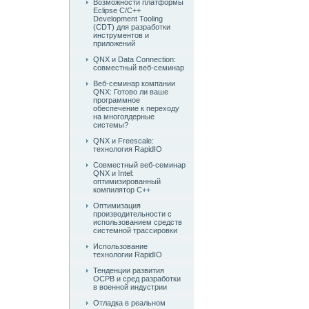
Возможности платформы
Eclipse C/C++
Development Tooling
(CDT) для разработки
инструментов и
приложений
QNX и Data Connection:
совместный веб-семинар
Веб-семинар компании
QNX: Готово ли ваше
программное
обеспечение к переходу
на многоядерные
системы?
QNX и Freescale:
технология RapidIO
Совместный веб-семинар
QNX и Intel:
оптимизированный
компилятор C++
Оптимизация
производительности с
использованием средств
системной трассировки
Использование
технологии RapidIO
Тенденции развития
ОСРВ и сред разработки
в военной индустрии
Отладка в реальном