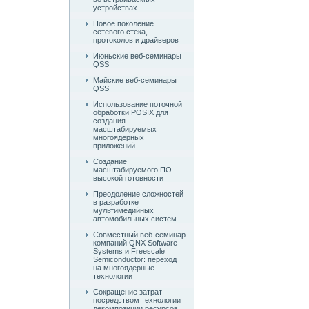
устройствах
Новое поколение
сетевого стека,
протоколов и драйверов
Июньские веб-семинары
QSS
Майские веб-семинары
QSS
Использование поточной
обработки POSIX для
создания
масштабируемых
многоядерных
приложений
Создание
масштабируемого ПО
высокой готовности
Преодоление сложностей
в разработке
мультимедийных
автомобильных систем
Совместный веб-семинар
компаний QNX Software
Systems и Freescale
Semiconductor: переход
на многоядерные
технологии
Сокращение затрат
посредством технологии
декомпозиции ресурсов