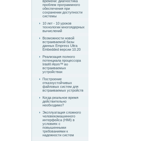
времени: диагностика
проблем программного
обеспечения при
сохранении доступности
системы
10 лет - 10 уроков
технологии многоядерных
вычислений
Возможности новой
встраиваемой базы
данных Empress Ultra
Embedded версии 10.20
Реализация полного
потенциала процессора
Intel® Atom™ во
встраиваемых
устройствах
Построение
отказоустойчивых
файловых систем для
встраиваемых устройств
Когда реальное время
действительно
необходимо?
Эксплуатация сложного
человекомашинного
интерфейса (HMI) в
условиях с
повышенными
требованиями к
надежности систем