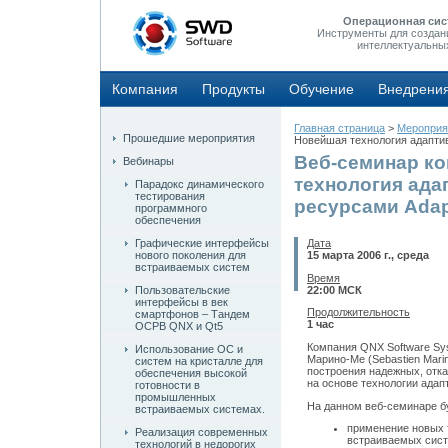
Операционная сис
Инструменты для создан
интеллектуальны
Компания
Продукты
Обучение
Внедрени
Главная страница
>
Мероприя
Прошедшие мероприятия
Новейшая технология адаптив
Веб-семинар ко
Вебинары
технология ада
Парадокс динамического
тестирования
ресурсами Adapt
программного
обеспечения
Графические интерфейсы
Дата
нового поколения для
15 марта 2006 г., среда
встраиваемых систем
Время
22:00 МСК
Пользовательские
интерфейсы в век
Продолжительность
смартфонов – Тандем
1 час
ОСРВ QNX и Qt5
Компания QNX Software Sy
Использование ОС и
Марино-Ме (Sebastien Mari
систем на кристалле для
построения надежных, отк
обеспечения высокой
на основе технологии адапт
готовности в
промышленных
На данном веб-семинаре б
встраиваемых системах.
применение новых 
Реализация современных
встраиваемых сист
технологий в недорогих