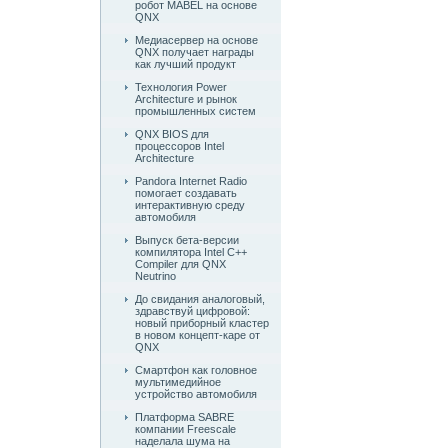
робот MABEL на основе
QNX
Медиасервер на основе
QNX получает награды
как лучший продукт
Технология Power
Architecture и рынок
промышленных систем
QNX BIOS для
процессоров Intel
Architecture
Pandora Internet Radio
помогает создавать
интерактивную среду
автомобиля
Выпуск бета-версии
компилятора Intel C++
Compiler для QNX
Neutrino
До свидания аналоговый,
здравствуй цифровой:
новый приборный кластер
в новом концепт-каре от
QNX
Смартфон как головное
мультимедийное
устройство автомобиля
Платформа SABRE
компании Freescale
наделала шума на