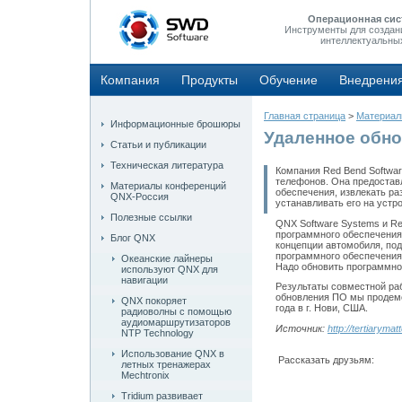
Операционная сис
Инструменты для создан
интеллектуальны
Компания
Продукты
Обучение
Внедрени
Главная страница
>
Материа
Информационные брошюры
Удаленное обн
Статьи и публикации
Техническая литература
Компания Red Bend Softwa
телефонов. Она предостав
Материалы конференций
обеспечения, извлекать ра
QNX-Россия
устанавливать его на устр
Полезные ссылки
QNX Software Systems и Re
программного обеспечения
Блог QNX
концепции автомобиля, по
программного обеспечения
Океанские лайнеры
Надо обновить программно
используют QNX для
навигации
Результаты совместной раб
обновления ПО мы продемон
QNX покоряет
года в г. Нови, США.
радиоволны с помощью
аудиомаршрутизаторов
Источник:
http://tertiarym
NTP Technology
Использование QNX в
Рассказать друзьям:
летных тренажерах
Mechtronix
Tridium развивает