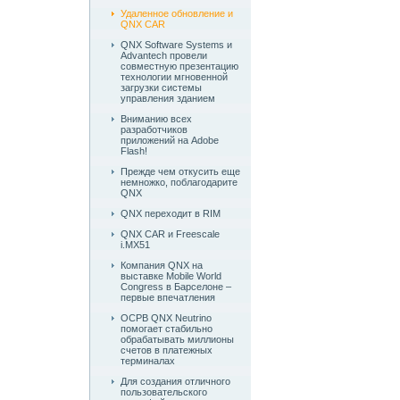
Удаленное обновление и
QNX CAR
QNX Software Systems и
Advantech провели
совместную презентацию
технологии мгновенной
загрузки системы
управления зданием
Вниманию всех
разработчиков
приложений на Adobe
Flash!
Прежде чем откусить еще
немножко, поблагодарите
QNX
QNX переходит в RIM
QNX CAR и Freescale
i.MX51
Компания QNX на
выставке Mobile World
Congress в Барселоне –
первые впечатления
ОСРВ QNX Neutrino
помогает стабильно
обрабатывать миллионы
счетов в платежных
терминалах
Для создания отличного
пользовательского