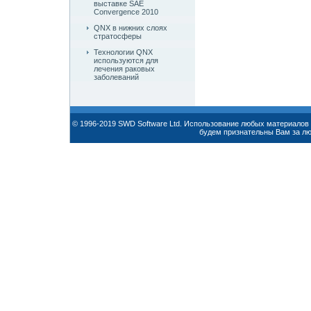
выставке SAE
Convergence 2010
QNX в нижних слоях
стратосферы
Технологии QNX
используются для
лечения раковых
заболеваний
© 1996-2019 SWD Software Ltd. Использование любых материалов 
будем признательны Вам за л