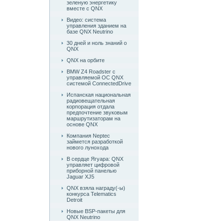
зеленую энергетику
вместе с QNX
Видео: система
управления зданием на
базе QNX Neutrino
30 дней и ноль знаний о
QNX
QNX на орбите
BMW Z4 Roadster c
управляемой ОС QNX
системой ConnectedDrive
Испанская национальная
радиовещательная
корпорация отдала
предпочтение звуковым
маршрутизаторам на
основе QNX
Компания Neptec
займется разработкой
нового лунохода
В сердце Ягуара: QNX
управляет цифровой
приборной панелью
Jaguar XJ5
QNX взяла награду(-ы)
конкурса Telematics
Detroit
Новые BSP-пакеты для
QNX Neutrino