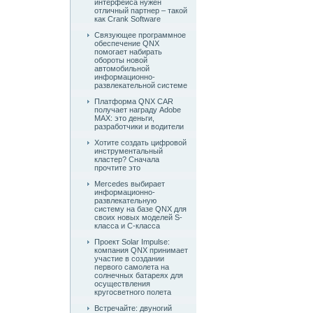
интерфейса нужен
отличный партнер – такой
как Crank Software
Связующее программное
обеспечение QNX
помогает набирать
обороты новой
автомобильной
информационно-
развлекательной системе
Платформа QNX CAR
получает награду Adobe
MAX: это деньги,
разработчики и водители
Хотите создать цифровой
инструментальный
кластер? Сначала
прочтите это
Mercedes выбирает
информационно-
развлекательную
систему на базе QNX для
своих новых моделей S-
класса и C-класса
Проект Solar Impulse:
компания QNX принимает
участие в создании
первого самолета на
солнечных батареях для
осуществления
кругосветного полета
Встречайте: двуногий