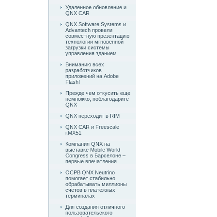
Удаленное обновление и
QNX CAR
QNX Software Systems и
Advantech провели
совместную презентацию
технологии мгновенной
загрузки системы
управления зданием
Вниманию всех
разработчиков
приложений на Adobe
Flash!
Прежде чем откусить еще
немножко, поблагодарите
QNX
QNX переходит в RIM
QNX CAR и Freescale
i.MX51
Компания QNX на
выставке Mobile World
Congress в Барселоне –
первые впечатления
ОСРВ QNX Neutrino
помогает стабильно
обрабатывать миллионы
счетов в платежных
терминалах
Для создания отличного
пользовательского