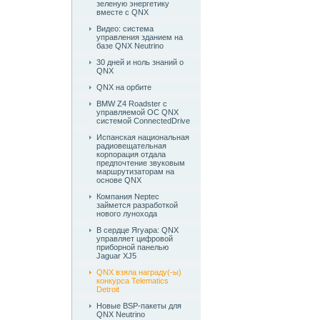
зеленую энергетику
вместе с QNX
Видео: система
управления зданием на
базе QNX Neutrino
30 дней и ноль знаний о
QNX
QNX на орбите
BMW Z4 Roadster c
управляемой ОС QNX
системой ConnectedDrive
Испанская национальная
радиовещательная
корпорация отдала
предпочтение звуковым
маршрутизаторам на
основе QNX
Компания Neptec
займется разработкой
нового лунохода
В сердце Ягуара: QNX
управляет цифровой
приборной панелью
Jaguar XJ5
QNX взяла награду(-ы)
конкурса Telematics
Detroit
Новые BSP-пакеты для
QNX Neutrino