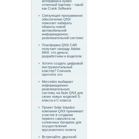
интерфейса нужен
отличный партнер – такой
как Crank Software
Связующее программное
обеспечение QNX
помогает набирать
обороты новой
автомобильной
информационно-
развлекательной системе
Платформа QNX CAR
получает награду Adobe
MAX: это деньги,
разработчики и водители
Хотите создать цифровой
инструментальный
кластер? Сначала
прочтите это
Mercedes выбирает
информационно-
развлекательную
систему на базе QNX для
своих новых моделей S-
класса и C-класса
Проект Solar Impulse:
компания QNX принимает
участие в создании
первого самолета на
солнечных батареях для
осуществления
кругосветного полета
Встречайте: двуногий