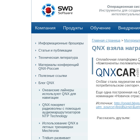
Операционная сис
Инструменты для создан
интеллектуальны
Компания
Продукты
Обучение
Внедрени
Главная страница
>
Материа
Информационные брошюры
QNX взяла награ
Статьи и публикации
Техническая литература
Отладочная платформа QNX
«Компоненты телематичес
Материалы конференций
QNX-Россия
Полезные ссылки
OnStar стала лауреатом ко
Блог QNX
потребительском секторе».
Океанские лайнеры
Еще одна построенная на 
используют QNX для
номинации «Новичок отрасл
навигации
Источник:
http://onqpl.blo
QNX покоряет
utm_source=feedburner&
радиоволны с помощью
аудиомаршрутизаторов
NTP Technology
Рассказать друзьям:
Использование QNX в
летных тренажерах
Mechtronix
Tridium развивает