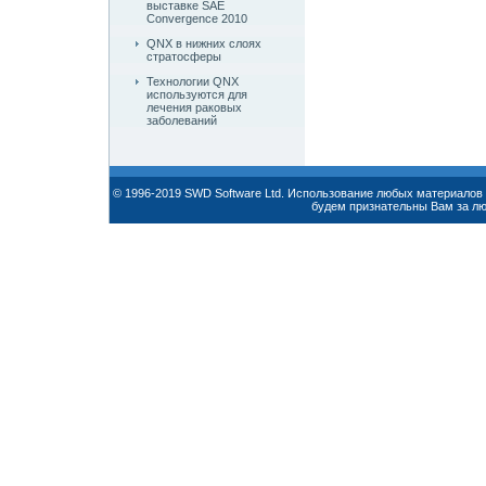
выставке SAE
Convergence 2010
QNX в нижних слоях
стратосферы
Технологии QNX
используются для
лечения раковых
заболеваний
© 1996-2019 SWD Software Ltd. Использование любых материалов 
будем признательны Вам за л