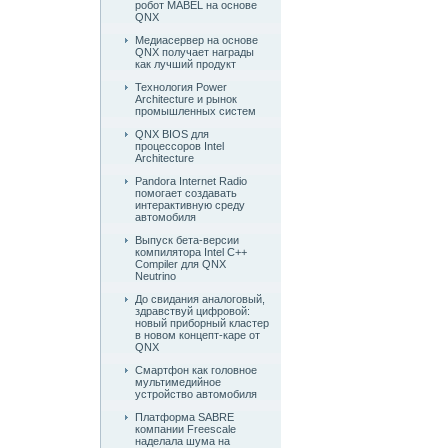
робот MABEL на основе
QNX
Медиасервер на основе
QNX получает награды
как лучший продукт
Технология Power
Architecture и рынок
промышленных систем
QNX BIOS для
процессоров Intel
Architecture
Pandora Internet Radio
помогает создавать
интерактивную среду
автомобиля
Выпуск бета-версии
компилятора Intel C++
Compiler для QNX
Neutrino
До свидания аналоговый,
здравствуй цифровой:
новый приборный кластер
в новом концепт-каре от
QNX
Смартфон как головное
мультимедийное
устройство автомобиля
Платформа SABRE
компании Freescale
наделала шума на