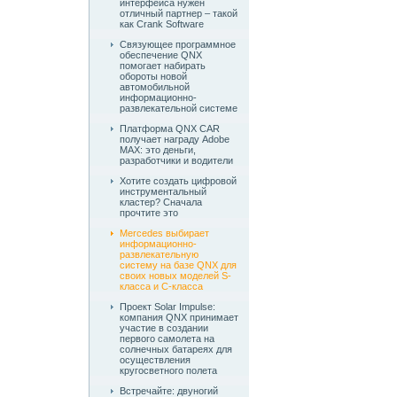
интерфейса нужен
отличный партнер – такой
как Crank Software
Связующее программное
обеспечение QNX
помогает набирать
обороты новой
автомобильной
информационно-
развлекательной системе
Платформа QNX CAR
получает награду Adobe
MAX: это деньги,
разработчики и водители
Хотите создать цифровой
инструментальный
кластер? Сначала
прочтите это
Mercedes выбирает
информационно-
развлекательную
систему на базе QNX для
своих новых моделей S-
класса и C-класса
Проект Solar Impulse:
компания QNX принимает
участие в создании
первого самолета на
солнечных батареях для
осуществления
кругосветного полета
Встречайте: двуногий