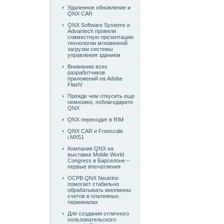
Удаленное обновление и
QNX CAR
QNX Software Systems и
Advantech провели
совместную презентацию
технологии мгновенной
загрузки системы
управления зданием
Вниманию всех
разработчиков
приложений на Adobe
Flash!
Прежде чем откусить еще
немножко, поблагодарите
QNX
QNX переходит в RIM
QNX CAR и Freescale
i.MX51
Компания QNX на
выставке Mobile World
Congress в Барселоне –
первые впечатления
ОСРВ QNX Neutrino
помогает стабильно
обрабатывать миллионы
счетов в платежных
терминалах
Для создания отличного
пользовательского