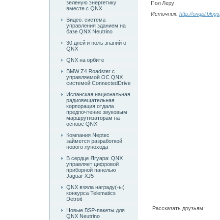
зеленую энергетику
Пол Леру
вместе с QNX
Источник:
http://onqpl.blo
Видео: система
управления зданием на
базе QNX Neutrino
30 дней и ноль знаний о
QNX
QNX на орбите
BMW Z4 Roadster c
управляемой ОС QNX
системой ConnectedDrive
Испанская национальная
радиовещательная
корпорация отдала
предпочтение звуковым
маршрутизаторам на
основе QNX
Компания Neptec
займется разработкой
нового лунохода
В сердце Ягуара: QNX
управляет цифровой
приборной панелью
Jaguar XJ5
QNX взяла награду(-ы)
конкурса Telematics
Detroit
Рассказать друзьям:
Новые BSP-пакеты для
QNX Neutrino