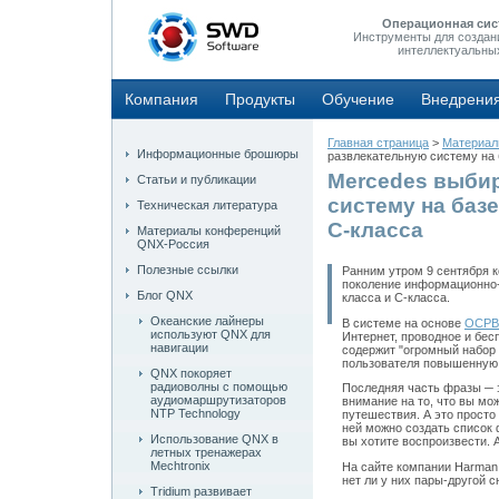
Операционная сис
Инструменты для создан
интеллектуальны
Компания
Продукты
Обучение
Внедрени
Главная страница
>
Материа
Информационные брошюры
развлекательную систему на 
Mercedes выби
Статьи и публикации
систему на баз
Техническая литература
C-класса
Материалы конференций
QNX-Россия
Полезные ссылки
Ранним утром 9 сентября к
поколение информационно
Блог QNX
класса и С-класса.
Океанские лайнеры
В системе на основе
ОСРВ 
используют QNX для
Интернет, проводное и бес
навигации
содержит "огромный набор
пользователя повышенную 
QNX покоряет
радиоволны с помощью
Последняя часть фразы ─ 
аудиомаршрутизаторов
внимание на то, что вы мо
NTP Technology
путешествия. А это просто
ней можно создать список 
Использование QNX в
вы хотите воспроизвести. 
летных тренажерах
Mechtronix
На сайте компании Harman 
нет ли у них пары-другой с
Tridium развивает