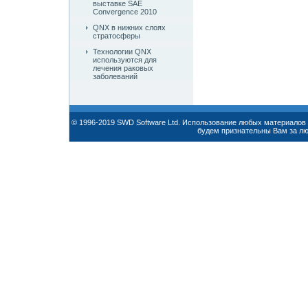
выставке SAE
Convergence 2010
QNX в нижних слоях
стратосферы
Технологии QNX
используются для
лечения раковых
заболеваний
© 1996-2019 SWD Software Ltd. Использование любых материалов 
будем признательны Вам за л