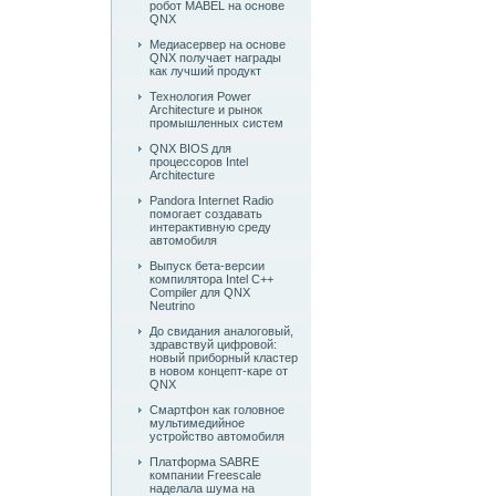
робот MABEL на основе
QNX
Медиасервер на основе
QNX получает награды
как лучший продукт
Технология Power
Architecture и рынок
промышленных систем
QNX BIOS для
процессоров Intel
Architecture
Pandora Internet Radio
помогает создавать
интерактивную среду
автомобиля
Выпуск бета-версии
компилятора Intel C++
Compiler для QNX
Neutrino
До свидания аналоговый,
здравствуй цифровой:
новый приборный кластер
в новом концепт-каре от
QNX
Смартфон как головное
мультимедийное
устройство автомобиля
Платформа SABRE
компании Freescale
наделала шума на