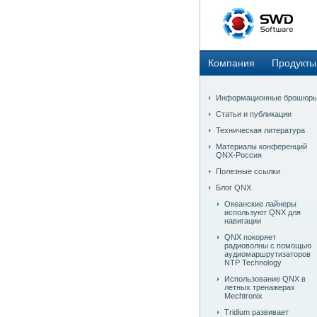
Компания
Продукты
Информационные брошюр
Статьи и публикации
Техническая литература
Материалы конференций
QNX-Россия
Полезные ссылки
Блог QNX
Океанские лайнеры
используют QNX для
навигации
QNX покоряет
радиоволны с помощью
аудиомаршрутизаторов
NTP Technology
Использование QNX в
летных тренажерах
Mechtronix
Tridium развивает