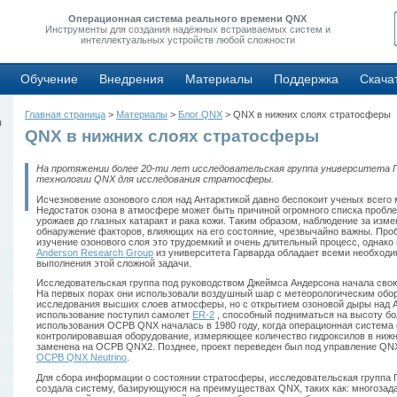
Операционная система реального времени QNX
Инструменты для создания надёжных встраиваемых систем и
интеллектуальных устройств любой сложности
Обучение
Внедрения
Материалы
Поддержка
Скача
Главная страница
>
Материалы
>
Блог QNX
> QNX в нижних слоях стратосферы
ы
QNX в нижних слоях стратосферы
На протяжении более 20-ти лет исследовательская группа университета 
технологии QNX для исследования стратосферы.
Исчезновение озонового слоя над Антарктикой давно беспокоит ученых всего 
Недостаток озона в атмосфере может быть причиной огромного списка пробле
урожаев до глазных катаракт и рака кожи. Таким образом, наблюдение за изм
обнаружение факторов, влияющих на его состояние, чрезвычайно важны. Проб
изучение озонового слоя это трудоемкий и очень длительный процесс, однако
Anderson Research Group
из университета Гарварда обладает всеми необход
выполнения этой сложной задачи.
Исследовательская группа под руководством Джеймса Андерсона начала свою 
На первых порах они использовали воздушный шар с метеорологическим обо
исследования высших слоев атмосферы, но с открытием озоновой дыры над Ант
использование поступил самолет
ER-2
, способный подниматься на высоту бо
использования ОСРВ QNX началась в 1980 году, когда операционная система 
контролировавшая оборудование, измеряющее количество гидроксилов в ниж
заменена на ОСРВ QNX2. Позднее, проект переведен был под управление QNX
ОСРВ QNX Neutrino
.
Для сбора информации о состоянии стратосферы, исследовательская группа 
создала систему, базирующуюся на преимуществах QNX, таких как: многозад