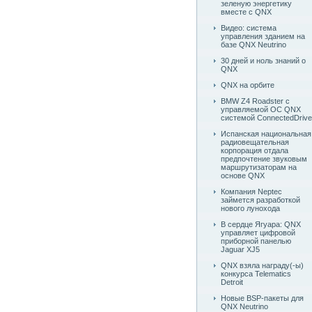
зеленую энергетику
вместе с QNX
Видео: система
управления зданием на
базе QNX Neutrino
30 дней и ноль знаний о
QNX
QNX на орбите
BMW Z4 Roadster c
управляемой ОС QNX
системой ConnectedDrive
Испанская национальная
радиовещательная
корпорация отдала
предпочтение звуковым
маршрутизаторам на
основе QNX
Компания Neptec
займется разработкой
нового лунохода
В сердце Ягуара: QNX
управляет цифровой
приборной панелью
Jaguar XJ5
QNX взяла награду(-ы)
конкурса Telematics
Detroit
Новые BSP-пакеты для
QNX Neutrino