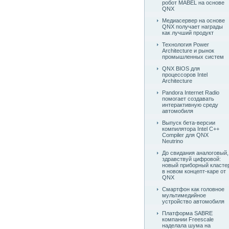
робот MABEL на основе
QNX
Медиасервер на основе
QNX получает награды
как лучший продукт
Технология Power
Architecture и рынок
промышленных систем
QNX BIOS для
процессоров Intel
Architecture
Pandora Internet Radio
помогает создавать
интерактивную среду
автомобиля
Выпуск бета-версии
компилятора Intel C++
Compiler для QNX
Neutrino
До свидания аналоговый,
здравствуй цифровой:
новый приборный класте
в новом концепт-каре от
QNX
Смартфон как головное
мультимедийное
устройство автомобиля
Платформа SABRE
компании Freescale
наделала шума на