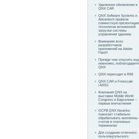
Удаленное обновление и
QNX CAR
QNX Software Systems и
Advantech провели
совместную презентаци
технологии мгновенной
загрузки системы
управления зданием
Вниманию всех
разработчиков
приложений на Adobe
Flash!
Прежде чем откусить ещ
немножко, поблагодарите
QNX
QNX переходит в RIM
QNX CAR и Freescale
i.MX51
Компания QNX на
выставке Mobile World
Congress в Барселоне –
первые впечатления
ОСРВ QNX Neutrino
помогает стабильно
обрабатывать миллионы
счетов в платежных
терминалах
Для создания отличного
пользовательского