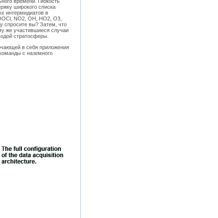
ного времени. Гибкость
ржку широкого списка
ых интермидиатов в
OOCl, NO2, OH, HO2, O3,
у спросите вы? Затем, что
му же участившиеся случаи
водой стратосферы.
ючающей в себя приложения
 команды с наземного