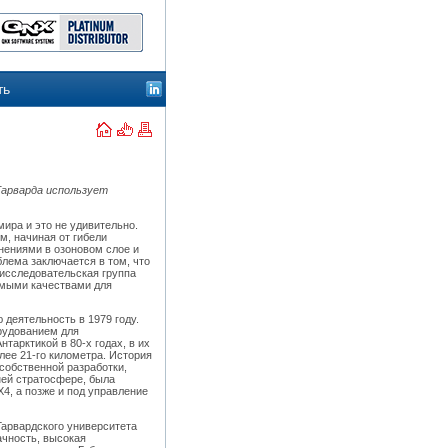
ть
Гарварда использует
мира и это не удивительно.
м, начиная от гибели
енениями в озоновом слое и
лема заключается в том, что
 исследовательская группа
имыми качествами для
деятельность в 1979 году.
рудованием для
арктикой в 80-х годах, в их
лее 21-го километра. История
собственной разработки,
ней стратосфере, была
4, а позже и под управление
Гарвардского университета
ачность, высокая