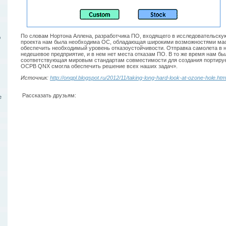
По словам Нортона Аллена, разработчика ПО, входящего в исследовательскую
ю
проекта нам была необходима ОС, обладающая широкими возможностями ма
обеспечить необходимый уровень отказоустойчивости. Отправка самолета в 
недешевое предприятие, и в нем нет места отказам ПО. В то же время нам б
соответствующая мировым стандартам совместимости для создания портиру
ОСРВ QNX смогла обеспечить решение всех наших задач».
Источник:
http://onqpl.blogspot.ru/2012/11/taking-long-hard-look-at-ozone-hole.htm
Рассказать друзьям:
е