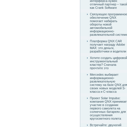
интерфейса нужен
отличный партнер – тако
как Crank Software
Связующее программное
обеспечение QNX
помогает набирать
обороты новой
автомобильной
информационно-
развлекательной систем
Платформа QNX CAR
получает награду Adobe
MAX: это деньги,
разработчики и водители
Хотите создать цифрово
инструментальный
кластер? Сначала
прочтите это
Mercedes выбирает
информационно-
развлекательную
систему на базе QNX дл
своих новых моделей S-
класса и C-класса
Проект Solar Impulse:
компания QNX принимае
участие в создании
первого самолета на
солнечных батареях для
осуществления
кругосветного полета
Встречайте: двуногий