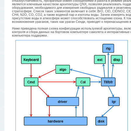
отказоустойчивость, прозрачный обмен сообщениями и работа в режиме реаль
является ключевым качеством архитектуры QNX, позволяя реализовать подде
оборудования, необходимого для измерения свободных радикалов и реактивн
стратосфере. Список таких элементов включает в себя: BrO, ClO, ClONO2, Cl
CH4, N2O, CO, CO2, а также водяной пар и изотопы воды. Зачем измерять вод
присутствие воды в атмосфере может способствовать истощению озона. К то
возникновения ураганов, таких как ураган Сенди, приводят к перенасыщению 
Ниже приведена полная схема конфигурации используемой архитектуры, вкл
контроля и сбора данных на бортовом компьютере самолета и интерактивные
компьютера поддержки.