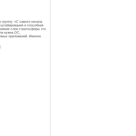
 группу: «С самого начала
сштабирования и способная
нижние слои стратосферы это
ыла нужна ОС,
емых приложений. Именно
l