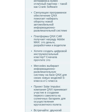
интерфейса нужен
отличный партнер – такой
как Crank Software
Связующее программное
обеспечение QNX
помогает набирать
обороты новой
автомобильной
информационно-
развлекательной системе
Платформа QNX CAR
получает награду Adobe
MAX: это деньги,
разработчики и водители
Хотите создать цифровой
инструментальный
кластер? Сначала
прочтите это
Mercedes выбирает
информационно-
развлекательную
систему на базе QNX для
своих новых моделей S-
класса и C-класса
Проект Solar Impulse:
компания QNX принимает
участие в создании
первого самолета на
солнечных батареях для
осуществления
кругосветного полета
Встречайте: двуногий