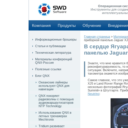
Операционная сис
Инструменты для создан
интеллектуальны
Компания
Продукты
Обучение
Внедрени
Главная страница
>
Материа
Информационные брошюры
приборной панелью Jaguar X
В сердце Ягуар
Статьи и публикации
панелью Jaguar
Техническая литература
Материалы конференций
QNX-Россия
Знаете, что мне нравится
реконфигурируемость, то е
Полезные ссылки
ситуации. Включите, напри
тахометра окажется изобра
Блог QNX
Самое главное, что это уж
Океанские лайнеры
XJ5 и Land Rover Range Ro
используют QNX для
несколько фотографий Ягуа
навигации
Summit» в Штутгарте. Приб
Neutrino
:
QNX покоряет
радиоволны с помощью
аудиомаршрутизаторов
NTP Technology
Использование QNX в
летных тренажерах
Mechtronix
Tridium развивает