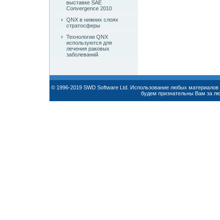
выставке SAE
Convergence 2010
QNX в нижних слоях
стратосферы
Технологии QNX
используются для
лечения раковых
заболеваний
© 1996-2019 SWD Software Ltd. Использование любых материалов 
будем признательны Вам за л