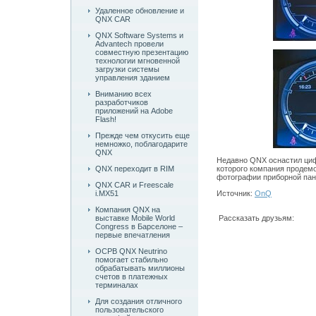
Удаленное обновление и
QNX CAR
QNX Software Systems и
Advantech провели
совместную презентацию
технологии мгновенной
загрузки системы
управления зданием
Вниманию всех
разработчиков
приложений на Adobe
Flash!
Прежде чем откусить еще
немножко, поблагодарите
QNX
Недавно QNX оснастил ци
которого компания продем
QNX переходит в RIM
фотографии приборной па
QNX CAR и Freescale
Источник:
OnQ
i.MX51
Компания QNX на
Рассказать друзьям:
выставке Mobile World
Congress в Барселоне –
первые впечатления
ОСРВ QNX Neutrino
помогает стабильно
обрабатывать миллионы
счетов в платежных
терминалах
Для создания отличного
пользовательского