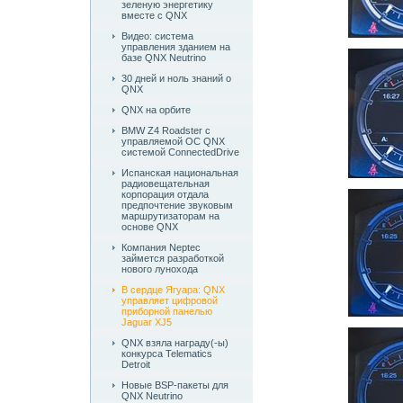
зеленую энергетику
вместе с QNX
Видео: система
управления зданием на
базе QNX Neutrino
30 дней и ноль знаний о
QNX
QNX на орбите
BMW Z4 Roadster c
управляемой ОС QNX
системой ConnectedDrive
Испанская национальная
радиовещательная
корпорация отдала
предпочтение звуковым
маршрутизаторам на
основе QNX
Компания Neptec
займется разработкой
нового лунохода
В сердце Ягуара: QNX
управляет цифровой
приборной панелью
Jaguar XJ5
QNX взяла награду(-ы)
конкурса Telematics
Detroit
Новые BSP-пакеты для
QNX Neutrino