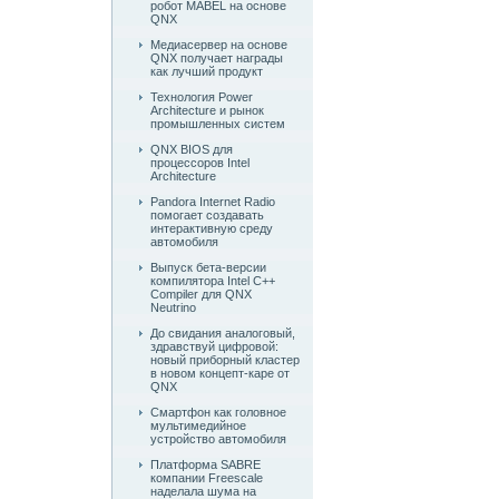
робот MABEL на основе
QNX
Медиасервер на основе
QNX получает награды
как лучший продукт
Технология Power
Architecture и рынок
промышленных систем
QNX BIOS для
процессоров Intel
Architecture
Pandora Internet Radio
помогает создавать
интерактивную среду
автомобиля
Выпуск бета-версии
компилятора Intel C++
Compiler для QNX
Neutrino
До свидания аналоговый,
здравствуй цифровой:
новый приборный кластер
в новом концепт-каре от
QNX
Смартфон как головное
мультимедийное
устройство автомобиля
Платформа SABRE
компании Freescale
наделала шума на