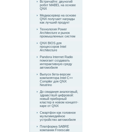
Встречайте: двуногий
робот MABEL на основе
QNX
Медиасервер на основе
QNX получает награды
как лучший продукт
Технология Power
Architecture и рынок
промышленных систем
QNX BIOS для
процессоров Intel
Architecture
Pandora Internet Radio
помогает создавать
интерактивную среду
автомобиля
Выпуск бета-версии
компилятора Intel C++
Compiler для QNX
Neutrino
До свидания аналоговый,
здравствуй цифровой:
новый приборный
кластер в новом концепт-
каре от QNX
Смартфон как головное
мультимедийное
устройство автомобиля
Платформа SABRE
компании Freescale