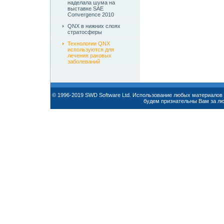
наделала шума на
выставке SAE
Convergence 2010
QNX в нижних слоях
стратосферы
Технологии QNX
используются для
лечения раковых
заболеваний
© 1996-2019 SWD Software Ltd. Использование любых материалов 
будем признательны Вам за л