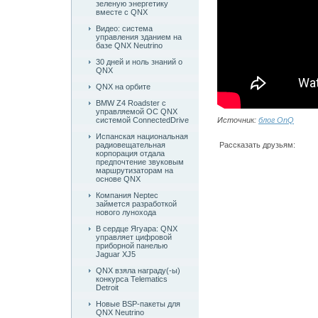
зеленую энергетику
вместе с QNX
Видео: система
управления зданием на
базе QNX Neutrino
30 дней и ноль знаний о
QNX
QNX на орбите
BMW Z4 Roadster c
управляемой ОС QNX
системой ConnectedDrive
Источник:
блог OnQ
Испанская национальная
радиовещательная
Рассказать друзьям:
корпорация отдала
предпочтение звуковым
маршрутизаторам на
основе QNX
Компания Neptec
займется разработкой
нового лунохода
В сердце Ягуара: QNX
управляет цифровой
приборной панелью
Jaguar XJ5
QNX взяла награду(-ы)
конкурса Telematics
Detroit
Новые BSP-пакеты для
QNX Neutrino