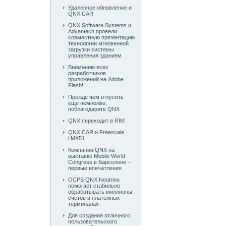
Удаленное обновление и
QNX CAR
QNX Software Systems и
Advantech провели
совместную презентацию
технологии мгновенной
загрузки системы
управления зданием
Вниманию всех
разработчиков
приложений на Adobe
Flash!
Прежде чем откусить
еще немножко,
поблагодарите QNX
QNX переходит в RIM
QNX CAR и Freescale
i.MX51
Компания QNX на
выставке Mobile World
Congress в Барселоне –
первые впечатления
ОСРВ QNX Neutrino
помогает стабильно
обрабатывать миллионы
счетов в платежных
терминалах
Для создания отличного
пользовательского