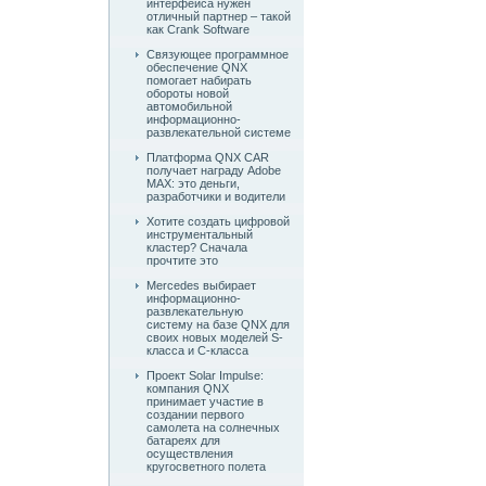
интерфейса нужен
отличный партнер – такой
как Crank Software
Связующее программное
обеспечение QNX
помогает набирать
обороты новой
автомобильной
информационно-
развлекательной системе
Платформа QNX CAR
получает награду Adobe
MAX: это деньги,
разработчики и водители
Хотите создать цифровой
инструментальный
кластер? Сначала
прочтите это
Mercedes выбирает
информационно-
развлекательную
систему на базе QNX для
своих новых моделей S-
класса и C-класса
Проект Solar Impulse:
компания QNX
принимает участие в
создании первого
самолета на солнечных
батареях для
осуществления
кругосветного полета