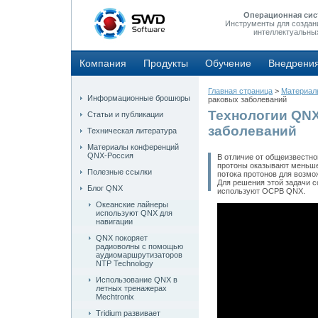
Операционная сис
Инструменты для создан
интеллектуальны
Компания
Продукты
Обучение
Внедрени
Главная страница
>
Материал
Информационные брошюры
раковых заболеваний
Технологии QNX
Статьи и публикации
заболеваний
Техническая литература
Материалы конференций
QNX-Россия
В отличие от общеизвестно
протоны оказывают меньше
Полезные ссылки
потока протонов для возмож
Для решения этой задачи 
Блог QNX
используют ОСРВ QNX.
Океанские лайнеры
используют QNX для
навигации
QNX покоряет
радиоволны с помощью
аудиомаршрутизаторов
NTP Technology
Использование QNX в
летных тренажерах
Mechtronix
Tridium развивает